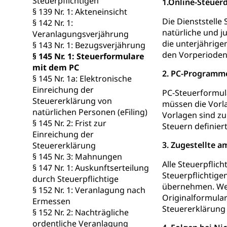
Steuerpflichtigen
Gymnasien & 
1.Online-Steuerd
§ 139 Nr. 1: Akteneinsicht
Kantonale S
Stipendien un
Gesundheits
Die Dienststelle
§ 142 Nr. 1:
natürliche und j
Sonderschul
Studienbeihilfe
Veranlagungsverjährung
die unterjährige
§ 143 Nr. 1: Bezugsverjährung
Heilpädagogi
Stipendien U
den Vorperioden
Universität
§ 145 Nr. 1: Steuerformulare
mit dem PC
Fachstelle St
Technische Hoch
2. PC-Programme
§ 145 Nr. 1a: Elektronische
Hochschulbildung
Finanzielle 
Einreichung der
Hochschule Luze
PC-Steuerformula
Steuererklärung von
(Dachorganisati
müssen die Vorla
natürlichen Personen (eFiling)
Vorlagen sind zu
swissunivers
§ 145 Nr. 2: Frist zur
Vorschule
Steuern definier
Einreichung der
Kindergarten, Ki
3. Zugestellte a
Steuererklärung
§ 145 Nr. 3: Mahnungen
Kinderbetre
Alle Steuerpflic
§ 147 Nr. 1: Auskunftserteilung
Steuerpflichtige
Frühe Förde
durch Steuerpflichtige
Gesundheit und 
übernehmen. Wer 
§ 152 Nr. 1: Veranlagung nach
Originalformular
Ermessen
Konsumenten
Steuererklärung
§ 152 Nr. 2: Nachträgliche
ordentliche Veranlagung
Konsumentenrech