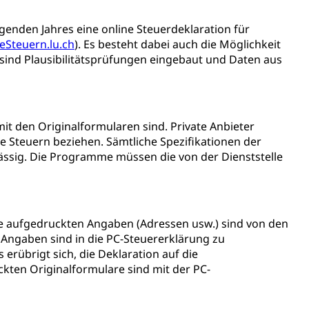
ienbearatung
Fachklasse Grafik
t
Kindergarten & Basisstufe
Förderangebote
lschule
FMS und Vollzeitschulen mit BM
lgenden Jahres eine online Steuerdeklaration für
ldienste
eSteuern.lu.ch
Betreuungsangebote
). Es besteht dabei auch die Möglichkeit
Schulliste
 sind Plausibilitätsprüfungen eingebaut und Daten aus
usbildung Pflege HF oder Studium Pflege FH
ldung
itäre Ausbildung, akademische Ausbildung,
t, Weiterbildung, Forschung, Entwicklung, Dienstleistungen,
en Hochschule Luzern hslu
e Luzern, PH Luzern, UniLU, swissuniversities
mit den Originalformularen sind. Private Anbieter
e Steuern beziehen. Sämtliche Spezifikationen der
lässig. Die Programme müssen die von der Dienststelle
gesmutter, Freiwilliges Kindergarten Jahr
erung
Kindergarten & Basisstufe
Die aufgedruckten Angaben (Adressen usw.) sind von den
e Angaben sind in die PC-Steuererklärung zu
erübrigt sich, die Deklaration auf die
kten Originalformulare sind mit der PC-
mentenorganisation, parallele Einfuhr, regionale