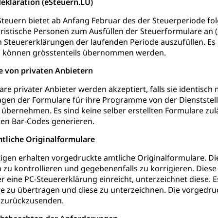
Fachmittelschulen (beruf.lu.ch)
Studienwahl- und Stud
eklaration (eSteuern.LU)
portcamps
Primarschule
Sekundarschule
Schulpflich
d Darlehen
mittelschule
Informatikmittelschule
Wirtschaftsmitte
 Steuern bietet ab Anfang Februar des der Steuerperiode fo
uristische Personen zum Ausfüllen der Steuerformulare an (
ung
Musikschulen
Schulferien
Früherziehung
Schu
, Stipendien, Ausbildungsdarlehen
n Steuererklärungen der laufenden Periode auszufüllen. Es
sche Schulen
Freiwilliger Schulsport
niversität Luzern unilu
Finanzielle Unterstützung für A
 können grösstenteils übernommen werden.
ipendien (beruf.lu.ch)
Studienbeiträge Höhere Berufsbi
schule, Studium, Hochschulstudium, Universitätsstudium, univers
 von privaten Anbietern
, Hochschule, universitäre Hochschule, Bachelor, Master, Doktora
Unterstützung Pädagogische Hochschule PHLU
Stipendi
rn, Fachhochschule Zentralschweiz, HSLU, Pädagogische Hochschul
re privater Anbieter werden akzeptiert, falls sie identisch 
on der Schweizer Hochschulen)
gen der Formulare für ihre Programme von der Dienststell
 übernehmen. Es sind keine selber erstellten Formulare zu
ities
Universität Luzern
Fachstelle Hochschulbildung
ten Bar-Codes generieren.
nderkrippe, Krippe, Kinderhort, Kindertagesstätte, Spielgruppe, Ta
mtliche Originalformulare
uung
Freiwilliges Kindergarten Jahr
Frühe Sprachförd
htigen erhalten vorgedruckte amtliche Originalformulare. 
n zu kontrollieren und gegebenenfalls zu korrigieren. Dies
rung
Soziales
eine PC-Steuererklärung einreicht, unterzeichnet diese. Es 
e zu übertragen und diese zu unterzeichnen. Die vorgedruc
schutz
 zurückzusenden.
te, Produktsicherheit, Preisüberwachung, Preisüberwacher, Konsu