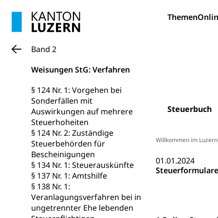
Erwachsenenb
Umschulung, zwe
Themen
Onlin
Grundkompetenze
Erwachsene
Berufliche Gr
Band 2
Fachperson B
Lehre, Berufsfac
Weisungen StG: Verfahren
Allgemeinbil
§ 124 Nr. 1: Vorgehen bei
Schulen und 
Hochschule F
Bildung & Be
Sonderfällen mit
Steuerbuch
Fremdsprache
Studium, Hochsc
Auswirkungen auf mehrere
Berufsabschl
Steuerhoheiten
Information
Campus Hor
Mittelschulen
§ 124 Nr. 2: Zuständige
Willkommen im Luzern
Berufslehre (
Steuerbehörden für
Pädagogische
Gymnasium, Hand
Bescheinigungen
Informatikmitte
Berufsmaturi
01.01.2024
§ 134 Nr. 1: Steuerauskünfte
und Vollzeitsch
Steuerformular
§ 137 Nr. 1: Amtshilfe
Berufsbildung
§ 138 Nr. 1:
Obligatorische
Veranlagungsverfahren bei in
Fach- & Wirt
Schulpflicht, S
ungetrennter Ehe lebenden
Psychomotorik, 