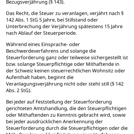
Bezugsverjährung (§ 143).
Fach- & Wirtschafts-Mittelschulzentrum FMZ
Schulergänzende Betreuung, Logopädie,
Neuorientierung
BIZ Beratungs- und Informationszentrum
Psychomotorik, Schulpsychologie, Schulsozialarbeit,
Das Recht, die Steuer zu veranlagen, verjährt nach §
Gymnasialbildung, Kantonsschulen
für Bildung und Beruf
Heilpädagogik und Sonderschulen
142 Abs. 1 StG 5 Jahre, bei Stillstand oder
Gymnasien & Fachmittelschulen (beruf.lu.ch)
Berufsmaturität
Unterbrechung der Verjährung spätestens 15 Jahre
Kantonale Sportcamps
Stipendien und Darlehen
nach Ablauf der Steuerperiode.
Studienwahl- und Studienbearatung
Zentrum für Brückenangebote
Primarschule
Studienbeihilfe, Stipendien, Ausbildungsdarlehen
Während eines Einsprache- oder
Fachklasse Grafik
Sekundarschule
Beschwerdeverfahrens und solange die
Stipendien Universität Luzern unilu
Universität
Gesundheitsmittelschule
Steuerforderung ganz oder teilweise sichergestellt ist
Schulpflicht
Finanzielle Unterstützung für Ausbildung
Technische Hochschule, Studium,
bzw. solange Steuerpflichtige oder Mithaftende in
Informatikmittelschule
Hochschulstudium, Universitätsstudium,
Pflege HF oder Studium Pflege FH
Kindergarten & Basisstufe
der Schweiz keinen steuerrechtlichen Wohnsitz oder
universitäre Ausbildung, akademische Ausbildung,
Wirtschaftsmittelschule
Aufenthalt haben, beginnt die
Fachstelle Stipendien (beruf.lu.ch)
Hochschulbildung, Hochschule, universitäre
Förderangebote
Veranlagungsverjährung nicht oder steht still (§ 142
FMS und Vollzeitschulen mit BM
Hochschule, Bachelor, Master, Doktorat,
Studienbeiträge Höhere Berufsbildung
Abs. 2 StG).
Sonderschulung
Weiterbildung, Forschung, Entwicklung,
Dienstleistungen, Hochschule Luzern,
Finanzielle Unterstützung Pädagogische
Musikschulen
Bei jeder auf Feststellung der Steuerforderung
Fachhochschule Zentralschweiz, HSLU,
Hochschule PHLU
gerichteten Amtshandlung, die den Steuerpflichtigen
Pädagogische Hochschule Luzern, PH Luzern, UniLU,
Schulferien
swissuniversities (Dachorganisation der Schweizer
oder Mithaftenden zu Kenntnis gebracht wird, sowie
Stipendien Hochschule Luzern hslu
Hochschulen)
Früherziehung
bei jeder ausdrücklichen Anerkennung der
Steuerforderung durch die Steuerpflichtigen oder die
Schuldienste
swissuniversities
Vorschule