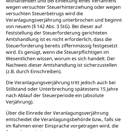
Mithaftenden und bei Einleitung eines Verfahrens
wegen versuchter Steuerhinterziehung oder wegen
Betreuungsangebote
Universität Luzern
Kindergarten, Kinderkrippe, Krippe, Kinderhort,
versuchten Steuerbetrugs wird die
Kindertagesstätte, Spielgruppe, Tagesmutter,
Schulliste
Fachstelle Hochschulbildung
Veranlagungsverjährung unterbrochen und beginnt
Freiwilliges Kindergarten Jahr
von neuem (§ 142 Abs. 3 StG). Bei dieser auf
Heilpädagogische Schulen
Kinderbetreuung
Feststellung der Steuerforderung gerichteten
Freiwilliger Schulsport
Amtshandlung ist es nicht erforderlich, dass die
Freiwilliges Kindergarten Jahr
Gesundheit und Soziales
Steuerforderung bereits ziffernmässig festgesetzt
wird. Es genügt, wenn die Steuerpflichtigen im
Frühe Sprachförderung
Wesentlichen wissen, worum es sich handelt. Der
Konsumentenschutz
Kindergarten & Basisstufe
Nachweis dieser Amtshandlung ist sicherzustellen
Konsumentenrechte, Produktsicherheit,
(z.B. durch Einschreiben).
Frühe Förderung
Preisüberwachung, Preisüberwacher,
Konsumentenorganisation, parallele Einfuhr,
Die Veranlagungsverjährung tritt jedoch auch bei
regionale Erschöpfung, nationale Erschöpfung,
Stillstand oder Unterbrechung spätestens 15 Jahre
internationale Erschöpfung, Preisabsprache, Kartell,
nach Ablauf der Steuerperiode ein (absolute
Cassis-deDijon-Prinzip
Verjährung).
Lebensmittelkontrolle und
Krankenversicherung
Über die Einrede der Veranlagungsverjährung
Verbraucherschutz
entscheidet die Veranlagungsbehörde bzw., falls sie
Unfallversicherung, Berufsunfallversicherung,
Krankheit, Unfall, Prämienverbilligung,
im Rahmen einer Einsprache vorgetragen wird, die
Krankenkasse