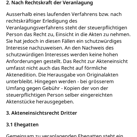
Autoverkehr, Lastwagenverkehr, Schwerverkehr,
2. Nach Rechtskraft der Veranlagung
leistungsabhängige Schwerverkehrsabgabe,
Langsamverkehr, Transportmittel, Auto, Motorrad,
Ausserhalb eines laufenden Verfahrens bzw. nach
Individualverkehr
rechtskräftiger Erledigung des
Veranlagungsverfahrens steht der steuerpflichtigen
zentras (Betrieb und Unterhalt LU, OW, NW,
Person das Recht zu, Einsicht in die Akten zu nehmen.
ZG)
Sie hat jedoch in diesen Fällen ein schutzwürdiges
Persönliches
Interesse nachzuweisen. An den Nachweis des
Strassenverkehrsamt
schutzwürdigen Interesses werden keine hohen
Verkehr und Infrastruktur vif
Zivilstand
Anforderungen gestellt. Das Recht zur Akteneinsicht
umfasst nicht auch das Recht auf förmliche
Kantonsstrassen
Geburt, Heirat, Ehe, Partnerschaft, Tod,
Aktenedition. Die Herausgabe von Originalakten
Zivilstandsamt, Zivilstandsregiste
unterbleibt. Hingegen werden - bei grösserem
Umfang gegen Gebühr - Kopien der von der
Zivilstandswesen
Adoption
steuerpflichtigen Person selber eingereichten
Adoptivkind, Adoptiveltern, Adoptionsvermittlung,
Aktenstücke herausgegeben.
Adoptionsverfahren, elterliche Gewalt, elterliche
Sorge
3. Akteneinsichtsrecht Dritter
Adoption
3.1 Ehegatten
Aufenthaltsbewilligungen
Niederlassungsbewilligung, Aufenthalt,
Gemeinsam zu veranlagenden Ehegatten steht ein