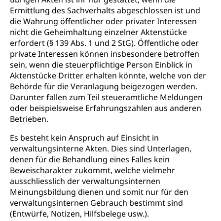
AHV-Hinterlassenenrente (WAS Luzern)
Körperbehinderung, körperliche Behinderung,
Ermittlung des Sachverhalts abgeschlossen ist und
geistige Behinderung, psychische Behinderung,
AHV-Beiträge (WAS Luzern)
die Wahrung öffentlicher oder privater Interessen
Erwerbsunfähigkeit, Behinderte
nicht die Geheimhaltung einzelner Aktenstücke
Informationsstelle AHV/IV
erfordert (§ 139 Abs. 1 und 2 StG). Öffentliche oder
Inklusion im Sport
private Interessen können insbesondere betroffen
Ergänzungsleistungen (EL) (WAS Luzern)
Menschen mit Behinderungen
sein, wenn die steuerpflichtige Person Einblick in
Kultur und Medien
AHV-Altersrente (WAS Luzern)
Aktenstücke Dritter erhalten könnte, welche von der
Behörde für die Veranlagung beigezogen werden.
IV-Leistungen (WAS Luzern)
Archive und Bibliotheken
Darunter fallen zum Teil steueramtliche Meldungen
Bücher, Bundesarchiv, Landesbibliothek
oder beispielsweise Erfahrungszahlen aus anderen
Betrieben.
Staatsarchiv Luzern
Kulturelle Einrichtungen
Es besteht kein Anspruch auf Einsicht in
Zentral- und Hochschulbibliothek
Museen, Theater, Bibliotheken
verwaltungsinterne Akten. Dies sind Unterlagen,
denen für die Behandlung eines Falles kein
Archiv der Denkmalpflege
Dienststelle Kultur
Kulturförderung
Beweischarakter zukommt, welche vielmehr
ausschliesslich der verwaltungsinternen
Kunst & Kultur (Luzern Tourismus)
Kulturpolitik, Sprachförderung, Denkmalpflege,
Meinungsbildung dienen und somit nur für den
kulturelles Angebot, Kulturerbe, kulturelles Erbe,
Nachwuchsförderung, Vermittlung, Selektive
verwaltungsinternen Gebrauch bestimmt sind
Förderung, Kulturausschreibungen, Kulturpreis,
(Entwürfe, Notizen, Hilfsbelege usw.).
Werkbeitrag, Produktionsbeitrag, Recherche,