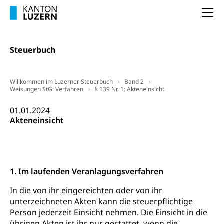
Kranken- und Unfallversicherung
Sucht und Drogen
Gesundheitsversorgung
(gruezi.lu.ch)
Na
Drogenabhängigkeit, Drogensucht,
Medikamentenabhängigkeit,
Krankenversicherung (WAS Luzern)
Arzneimittelabhängigkeit, Suchtkrankheit,
Existenzsicherung - Sozialhilfe
Drogenabhängige, Drogensüchtige,
Steuerbuch
Betäubungsmittel, Suchtmittel, Psychopharmaka
Soziales und Gesellschaft (Dienststelle)
Fachstelle Sucht Region Luzern
Gesundheitsversorgung
Opferhilfe
Willkommen im Luzerner Steuerbuch
Band 2
Weisungen StG: Verfahren
§ 139 Nr. 1: Akteneinsicht
Drogen (Polizei)
Gesundheitsversorgung, Spital, Pflegeinitiative,
Arbeitslosenversicherung (WAS Luzern)
Ambulant vor stationär, AVOS, Patientendossier
01.01.2024
Sucht
Invalidenversicherung (WAS Luzern)
Akteneinsicht
Gesundheitsversorgung
AHV / IV
Soziale Sicherheit
Altersrente, Invalidenrente, Witwenrente,
Sozialversicherung, Vorsorgeeinrichtung,
Pensionskasse, erste Säule, zweite Säule, dritte
1. Im laufenden Veranlagungsverfahren
Säule, Hilflosenentschädigung,
Ergänzungsleistungen, Altersvorsorge,
In die von ihr eingereichten oder von ihr
Todesfallversicherung
unterzeichneten Akten kann die steuerpflichtige
Hilfslosenentschädigung (WAS Luzern)
Behinderung
Person jederzeit Einsicht nehmen. Die Einsicht in die
übrigen Akten ist ihr nur gestattet, wenn die