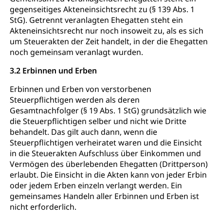
Niederlassung, Wohnsitz
gegenseitiges Akteneinsichtsrecht zu (§ 139 Abs. 1
StG). Getrennt veranlagten Ehegatten steht ein
Amt für Migration
Ausweise und Bescheinigungen
Akteneinsichtsrecht nur noch insoweit zu, als es sich
um Steuerakten der Zeit handelt, in der die Ehegatten
Reisepass, Identitätskarte, Visum, Geburtsurkunde
noch gemeinsam veranlagt wurden.
Jagdausweis, Fischereiausweis
Einbürgerung
3.2 Erbinnen und Erben
Strafregisterauszug bestellen
Nationalität, Staatsangehörigkeit,
Erbinnen und Erben von verstorbenen
Staatsbürgerschaft, Bürgerrecht, Erwerb des
Waffen, Sprengstoffe und Pyrotechnik
Bürgerrechts, Verlust des Bürgerrechts,
Steuerpflichtigen werden als deren
Einbürgerungsverfahren
Gesamtnachfolger (§ 19 Abs. 1 StG) grundsätzlich wie
Reisepass, Identitätskarte
die Steuerpflichtigen selber und nicht wie Dritte
Einbürgerungen
Geburt
Strassenverkehrsamt (Führerausweis,
behandelt. Das gilt auch dann, wenn die
Fahrzeugausweis)
Steuerpflichtigen verheiratet waren und die Einsicht
Geburtsurkunde, Geburtsschein, Geburtsanzeige
in die Steuerakten Aufschluss über Einkommen und
Namensänderungen
Vermögen des überlebenden Ehegatten (Drittperson)
Familienzulagen (WAS Luzern)
Kinder und Jugendliche
erlaubt. Die Einsicht in die Akten kann von jeder Erbin
Schwangerschaft / Geburt (gruezi.lu.ch)
Mündigkeit, Kindesschutz, Jugendschutz
oder jedem Erben einzeln verlangt werden. Ein
gemeinsames Handeln aller Erbinnen und Erben ist
Kinder- und Jugendförderung
Pflege / Pflegeheim
nicht erforderlich.