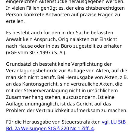
eingereichten Aktenstücke herausgegeben werden.
Wildtiere
Ärztliche Todesbescheinigung
In vielen Fällen genügt es, der einsichtsberechtigten
Halten von Wildtieren
Person konkrete Antworten auf präzise Fragen zu
Sicherheit
erteilen.
Haltung Heimtiere
Es besteht auch für den in der Sache befassten
Hunde
Armee
Anwalt kein Anspruch, Originalakten zur Einsicht
Militär, Militärdienst, Militärdienstpflicht,
nach Hause oder in das Büro zugestellt zu erhalten
Wehrpflicht, Berufssoldat, Militärdienstverweigerer,
(VGE vom 30.7.1997 i.S. A.).
Dienstverweigerer, Militärdienstverweigerung,
Wehrpflichtersatz, Wehrpflichtersatzabgabe
Grundsätzlich besteht keine Verpflichtung der
Veranlagungsbehörde zur Auflage von Akten, auf die
Militär
Bevölkerungsschutz
man sich nicht beruft. Bei Herausgabe von Akten, z.B.
an das Kantonsgericht, sind vertrauliche Akten, die
Schweizer Armee
Katastrophenschutz, Katastrophenhilfe, Polizei,
mit der Steuerveranlagung nicht in ursächlichem
Feuerwehr, Gesundheitswesen, technische Betriebe,
Erwerbsausfallentschädigung (WAS Luzern)
Alarmierung, Sirenentest
Zusammenhang stehen, auszusondern. Ist eine
Auflage unumgänglich, ist das Gericht auf das
Kantonaler Führungsstab
Polizei
Problem der Vertraulichkeit aufmerksam zu machen.
Ordnungskräfte, Sicherheit, öffentliche Ordnung
Für die Herausgabe von Steuerstrafakten
vgl. LU StB
Bd. 2a Weisungen StG § 220 Nr. 1 Ziff. 4
.
Polizei
Versorgung