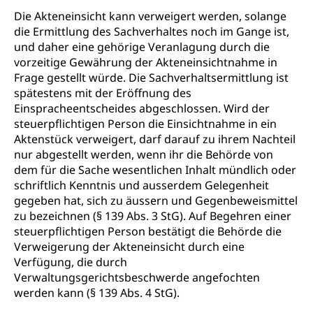
Bildende Kunst, Angewandte Kunst, Theater/Tanz,
Die Akteneinsicht kann verweigert werden, solange
Musik, Entwicklung, Programmbeiträge,
die Ermittlung des Sachverhaltes noch im Gange ist,
Filmförderung, Regionale Förderfonds,
und daher eine gehörige Veranlagung durch die
Werkankäufe, Kunstankäufe, Kunst und Bau, Schule
vorzeitige Gewährung der Akteneinsichtnahme in
und Kultur, Kulturgesuche, Kulturvermittlung
Frage gestellt würde. Die Sachverhaltsermittlung ist
spätestens mit der Eröffnung des
Kulturförderung und Vermittlung
Einspracheentscheides abgeschlossen. Wird der
Angebote für Schulklassen
steuerpflichtigen Person die Einsichtnahme in ein
Mobilität
Aktenstück verweigert, darf darauf zu ihrem Nachteil
Zentralschweizer Filmförderung
nur abgestellt werden, wenn ihr die Behörde von
Schiene und öffentlicher Verkehr
dem für die Sache wesentlichen Inhalt mündlich oder
Schienenverkehr, Zugverkehr, Bahnverkehr,
schriftlich Kenntnis und ausserdem Gelegenheit
Transportmittel, öffentlicher Verkehr
gegeben hat, sich zu äussern und Gegenbeweismittel
zu bezeichnen (§ 139 Abs. 3 StG). Auf Begehren einer
Verkehrsverbund Luzern VVL
Schifffahrt
steuerpflichtigen Person bestätigt die Behörde die
Verweigerung der Akteneinsicht durch eine
Öffentlicher Verkehr Luzern Mobil
Schiffsverkehr, Binnenschifffahrt, Seeschifffahrt,
Verfügung, die durch
Flussschifffahrt
Verwaltungsgerichtsbeschwerde angefochten
Schifffahrt (Strassenverkehrsamt)
werden kann (§ 139 Abs. 4 StG).
Strasse