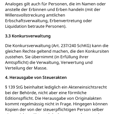
Psychische Gesundheit
Hauspflege, spitalexterne Pflege, Spitex
Analoges gilt auch für Personen, die im Namen oder
anstelle der Erbinnen und Erben handeln (mit der
IV für Kinder und Jugendliche (WAS Luzern)
Betreuende Angehörige
Religion
Willensvollstreckung amtlichen
Erbschaftsverwaltung, Erbenvertretung oder
Pflegeheimliste und freie Pflegeplätze
Kirche, Gottesdienst, Seelsorge,
Religionsgemeinschaft
Liquidation betraute Personen).
Betreuung von Angehörigen (WAS Luzern)
3.3 Konkursverwaltung
Religionsvielfalt Im Kanton Luzern (unilu)
Sport
Religion (gruezi.lu.ch)
Die Konkursverwaltung (Art. 237/240 SchKG) kann die
Freizeitaktivitäten, Schulsport, Spitzensport,
Breitensport, Jugend und Sport, Sportanlagen
gleichen Rechte geltend machen, die den Konkursiten
zustehen. Sie übernimmt (in Erfüllung ihrer
Olympiateam Kanton Luzern
Tiere
Amtspflicht) die Verwaltung, Verwertung und
Verteilung der Masse.
Offene Sporthallen
Haustiere, Heimtiere, Wildtiere, Veterinärmedizin,
Tiermedizin, Tierarzt, Tierschutz, Jagd, Fischerei,
4. Herausgabe von Steuerakten
Gesundheitsförderung
Viehzucht
Jugend+Sport
§ 139 StG beinhaltet lediglich ein Akteneinsichtsrecht
Tierschutz
Todesfall
bei der Behörde, nicht aber eine förmliche
Freiwilliger Schulsport
Editionspflicht. Die Herausgabe von Originalakten
Hobbytierhaltung und Bienen
Bestattung, Beerdigung, Testament, Erbrecht,
kommt regelmässig nicht in Frage. Hingegen können
Erbschaft, Todesschein, Todesanzeige,
Sportförderung
Veterinärdienst
Zivilstandsamt, Erben, Erbenliste
Kopien der von der steuerpflichtigen Person selber