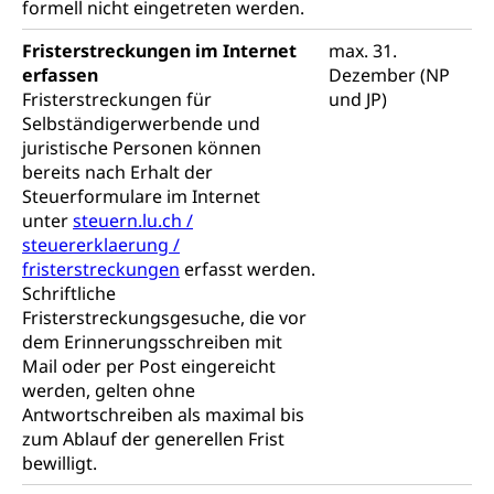
formell nicht eingetreten werden.
Dienstverweigerer, Militärdienstverweigerung,
Wehrpflichtersatz, Wehrpflichtersatzabgabe
Fristerstreckungen im Internet
max. 31.
erfassen
Dezember (NP
Militär
Bevölkerungsschutz
Fristerstreckungen für
und JP)
Schweizer Armee
Katastrophenschutz, Katastrophenhilfe, Polizei,
Selbständigerwerbende und
Feuerwehr, Gesundheitswesen, technische Betriebe,
juristische Personen können
Erwerbsausfallentschädigung (WAS Luzern)
Alarmierung, Sirenentest
bereits nach Erhalt der
Steuerformulare im Internet
Kantonaler Führungsstab
Polizei
unter
steuern.lu.ch /
Ordnungskräfte, Sicherheit, öffentliche Ordnung
steuererklaerung /
fristerstreckungen
erfasst werden.
Polizei
Versorgung
Schriftliche
Fristerstreckungsgesuche, die vor
Vorratshaltung, Vorrat
dem Erinnerungsschreiben mit
Mail oder per Post eingereicht
Wasserversorgung
Waffen
werden, gelten ohne
Waffenerwerbsschein, Waffenschein, Waffenbüro,
Antwortschreiben als maximal bis
Waffentragen, Selbstverteidigung
zum Ablauf der generellen Frist
bewilligt.
Waffen, Sprengstoffe und Pyrotechnik
Zivildienst