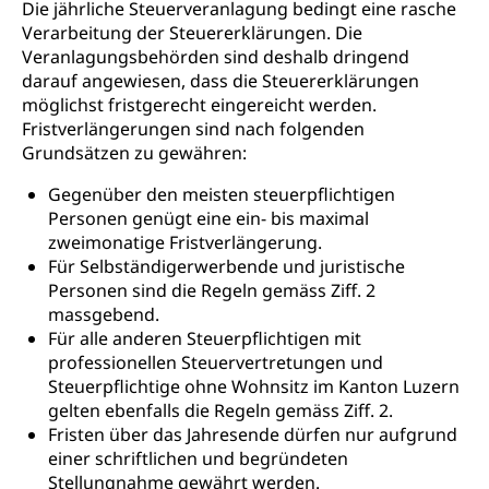
Die jährliche Steuerveranlagung bedingt eine rasche
Staatsbürgerschaft, Bürgerrecht, Erwerb des
Waffen, Sprengstoffe und Pyrotechnik
Bürgerrechts, Verlust des Bürgerrechts,
Verarbeitung der Steuererklärungen. Die
Einbürgerungsverfahren
Veranlagungsbehörden sind deshalb dringend
Reisepass, Identitätskarte
darauf angewiesen, dass die Steuererklärungen
Einbürgerungen
Geburt
Strassenverkehrsamt (Führerausweis,
möglichst fristgerecht eingereicht werden.
Fahrzeugausweis)
Fristverlängerungen sind nach folgenden
Geburtsurkunde, Geburtsschein, Geburtsanzeige
Grundsätzen zu gewähren:
Namensänderungen
Familienzulagen (WAS Luzern)
Kinder und Jugendliche
Gegenüber den meisten steuerpflichtigen
Schwangerschaft / Geburt (gruezi.lu.ch)
Personen genügt eine ein- bis maximal
Mündigkeit, Kindesschutz, Jugendschutz
zweimonatige Fristverlängerung.
Kinder- und Jugendförderung
Pflege / Pflegeheim
Für Selbständigerwerbende und juristische
Personen sind die Regeln gemäss Ziff. 2
Psychische Gesundheit
Hauspflege, spitalexterne Pflege, Spitex
massgebend.
Für alle anderen Steuerpflichtigen mit
IV für Kinder und Jugendliche (WAS Luzern)
Betreuende Angehörige
Religion
professionellen Steuervertretungen und
Pflegeheimliste und freie Pflegeplätze
Steuerpflichtige ohne Wohnsitz im Kanton Luzern
Kirche, Gottesdienst, Seelsorge,
Religionsgemeinschaft
gelten ebenfalls die Regeln gemäss Ziff. 2.
Betreuung von Angehörigen (WAS Luzern)
Fristen über das Jahresende dürfen nur aufgrund
Religionsvielfalt Im Kanton Luzern (unilu)
Sport
einer schriftlichen und begründeten
Stellungnahme gewährt werden.