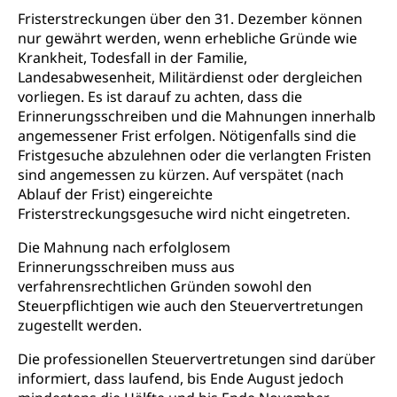
Fristerstreckungen über den 31. Dezember können
Umgang mit Beschwerden (Volksschulen)
Rassismus
nur gewährt werden, wenn erhebliche Gründe wie
Beschwerde Strassenverkehrsamt
Diskriminierung, Fremdenfeindlichkeit,
Krankheit, Todesfall in der Familie,
Gleichberechtigung
Landesabwesenheit, Militärdienst oder dergleichen
Beschwerdestelle Spitäler
vorliegen. Es ist darauf zu achten, dass die
Anlaufstelle Schutz vor Diskriminierung
Strafregister und Strafverfahren
Schlichtungsstelle SEG
Erinnerungsschreiben und die Mahnungen innerhalb
(fabia)
angemessener Frist erfolgen. Nötigenfalls sind die
Strafrecht, Strafrechtspflege, Gerichtsverfahren,
Fristgesuche abzulehnen oder die verlangten Fristen
Strafregistereintrag, Strafregisterauszug,
Schutz vor Diskriminierung
Kriminalität
sind angemessen zu kürzen. Auf verspätet (nach
Ablauf der Frist) eingereichte
Strafverfahren Staatsanwaltschaft
Vormundschaft
Fristerstreckungsgesuche wird nicht eingetreten.
Strafregisterauszug bestellen (EJPD)
Vormund, Amtsvormund, Mündel,
Die Mahnung nach erfolglosem
Vormundschaftsbehörde, Kindesschutz,
Erinnerungsschreiben muss aus
Jugendschutz
verfahrensrechtlichen Gründen sowohl den
Steuerpflichtigen wie auch den Steuervertretungen
Kindes- und Erwachsenenschutz KESB
zugestellt werden.
Kindes- und Erwachsenenschutzbehörden im
Umwelt und Bauen
Die professionellen Steuervertretungen sind darüber
Kanton Luzern
informiert, dass laufend, bis Ende August jedoch
Abfall