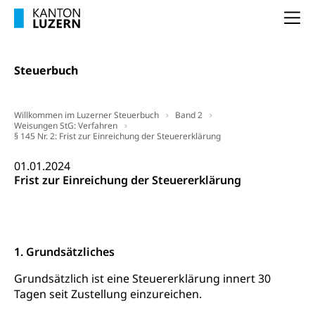
Verkehr und Infrastruktur vif
Zivilstand
Na
Kantonsstrassen
Geburt, Heirat, Ehe, Partnerschaft, Tod,
Zivilstandsamt, Zivilstandsregiste
Steuerbuch
Zivilstandswesen
Adoption
Adoptivkind, Adoptiveltern, Adoptionsvermittlung,
Willkommen im Luzerner Steuerbuch
Band 2
Adoptionsverfahren, elterliche Gewalt, elterliche
Weisungen StG: Verfahren
Sorge
§ 145 Nr. 2: Frist zur Einreichung der Steuererklärung
Adoption
Aufenthaltsbewilligungen
01.01.2024
Frist zur Einreichung der Steuererklärung
Niederlassungsbewilligung, Aufenthalt,
Niederlassung, Wohnsitz
Amt für Migration
Ausweise und Bescheinigungen
1. Grundsätzliches
Reisepass, Identitätskarte, Visum, Geburtsurkunde
Grundsätzlich ist eine Steuererklärung innert 30
Jagdausweis, Fischereiausweis
Einbürgerung
Tagen seit Zustellung einzureichen.
Strafregisterauszug bestellen
Nationalität, Staatsangehörigkeit,