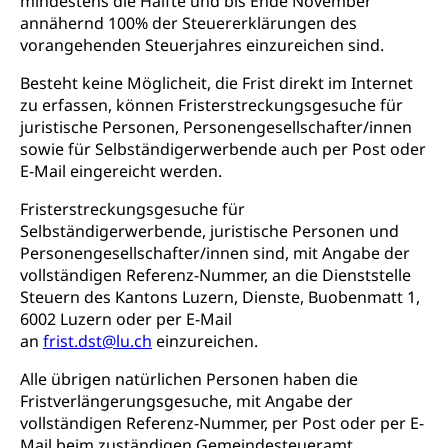
mindestens die Hälfte und bis Ende November
annähernd 100% der Steuererklärungen des
Abfallentsorgung, Kehrichtabfuhr, Müllabfuhr
vorangehenden Steuerjahres einzureichen sind.
Abfall und Entsorgung
Boden, Natur und Landschaft
Besteht keine Möglicheit, die Frist direkt im Internet
zu erfassen, können Fristerstreckungsgesuche für
Gemeindeverbände für Abfallentsorgung
Bodenschutz, Landschaftsschutz, Gewässerschutz,
juristische Personen, Personengesellschafter/innen
Naturschutz, Umweltschutz
sowie für Selbständigerwerbende auch per Post oder
Natur (Dienststelle Landwirtschaft und
Chemie und Gifte
E-Mail eingereicht werden.
Wald)
Giftabfälle, Giftmüll, Schadstoffe, Giftstoffe, Störfall
Fristerstreckungsgesuche für
Natur- und Lanschaftsschutz (GEO-Portal
Selbständigerwerbende, juristische Personen und
Sonderabfälle und Gifte (Umweltberatung
rawi)
Eigentum
Personengesellschafter/innen sind, mit Angabe der
Luzern)
vollständigen Referenz-Nummer, an die Dienststelle
Boden
Liegenschaft, Immobilie, Grundstück
Steuern des Kantons Luzern, Dienste, Buobenmatt 1,
6002 Luzern oder per E-Mail
ÖREB-Kataster
Energie
an
frist.dst@lu.ch
einzureichen.
Grundeigentümerabfrage
Strom, Energieversorgung, Stromversorgung,
Energieverbrauch, Stromverbrauch, Energiequelle,
Alle übrigen natürlichen Personen haben die
Windenergie, Wasserkraft, Sonnenenergie, fossile
Fristverlängerungsgesuche, mit Angabe der
Energie, erneuerbare Energie, Biomasse
vollständigen Referenz-Nummer, per Post oder per E-
Mail beim zuständigen Gemeindesteueramt