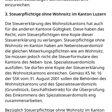
Energiefachstellenkonferenz Zentralschweiz
Grundbuch
einzureichen.
Grundbucheintrag, Grundbuchamt,
3. Steuerpflichtige ohne Wohnsitz im Kanton Luzern
Grundeigentum, Grundstück
Die Steuererklärung des Wohnsitzkantons hat auch
Grundbuch
Luft und Klima
für die anderen Kantone Gültigkeit. Diese haben das
Recht, vom Steuerpflichtigen eine Kopie dieser
Grundbuchplan mit Eigentümerabfrage
Luftreinhaltung, Luftverschmutzung, Klimaschutz,
Klimaveränderung, Treibhauseffekt
Steuererklärung zu verlangen. Steuerpflichtige ohne
(Geoportal)
Wohnsitz im Kanton haben am Nebensteuerdomizil
Atmosphäre, Luft, Klima (Geoportal)
Raumplanung
die gleichen Mitwirkungspflichten wie am Wohnsitz.
Sie müssen jedoch nicht die Steuerformulare des
Klima
Raumplan, Nutzungsplan
Kantons des Neben- bzw. Spezialsteuerdomizils
ausfüllen. Sie dürfen eine Kopie der Steuererklärung
Raumdatenpool
des Wohnsitzkantons einreichen. Gemäss KS Nr. 16
Richtplanung Kanton Luzern (ARE)
der SSK vom 31. August 2001 sollen die Behörden des
Wohnsitzkantons und des Spezialsteuerdomizils
Raum und Wirtschaft rawi
(Grundstück, Geschäftsbetrieb) für die Überprüfung
des Einkommens des Spezialsteuerdomizils eng
zusammenarbeiten.
Bezüglich Steuerpflichtige ohne Wohnsitz im Kanton