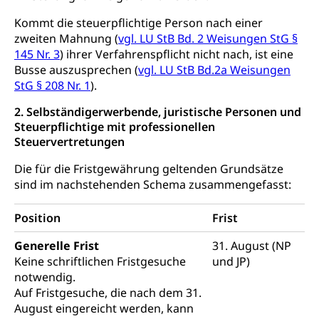
Religion (gruezi.lu.ch)
Freizeitaktivitäten, Schulsport, Spitzensport,
Breitensport, Jugend und Sport, Sportanlagen
Kommt die steuerpflichtige Person nach einer
zweiten Mahnung (
vgl. LU StB Bd. 2 Weisungen StG §
Olympiateam Kanton Luzern
Tiere
145 Nr. 3
) ihrer Verfahrenspflicht nicht nach, ist eine
Offene Sporthallen
Busse auszusprechen (
vgl. LU StB Bd.2a Weisungen
Haustiere, Heimtiere, Wildtiere, Veterinärmedizin,
Tiermedizin, Tierarzt, Tierschutz, Jagd, Fischerei,
StG § 208 Nr. 1
).
Gesundheitsförderung
Viehzucht
2. Selbständigerwerbende, juristische Personen und
Jugend+Sport
Steuerpflichtige mit professionellen
Tierschutz
Todesfall
Steuervertretungen
Freiwilliger Schulsport
Hobbytierhaltung und Bienen
Bestattung, Beerdigung, Testament, Erbrecht,
Erbschaft, Todesschein, Todesanzeige,
Sportförderung
Die für die Fristgewährung geltenden Grundsätze
Veterinärdienst
Zivilstandsamt, Erben, Erbenliste
sind im nachstehenden Schema zusammengefasst:
Wildtiere
Ärztliche Todesbescheinigung
Position
Frist
Halten von Wildtieren
Sicherheit
Generelle Frist
31. August (NP
Haltung Heimtiere
Keine schriftlichen Fristgesuche
und JP)
Hunde
Armee
notwendig.
Auf Fristgesuche, die nach dem 31.
Militär, Militärdienst, Militärdienstpflicht,
August eingereicht werden, kann
Wehrpflicht, Berufssoldat, Militärdienstverweigerer,