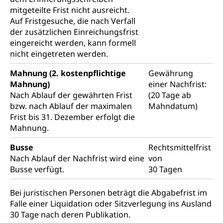
mitgeteilte Frist nicht ausreicht.
Schulden (gruezi.lu.ch)
Demokratie
Auf Fristgesuche, die nach Verfall
der zusätzlichen Einreichungsfrist
Betreibungsämter
Regierungsform, Stimm- und Wahlrecht,
eingereicht werden, kann formell
Stimmrecht, Abstimmungen, Wahlen, politische
Betreibungsverfahren
nicht eingetreten werden.
Parteien, Grundfreiheiten, Pluralismus
Konkursämter
Mahnung (2. kostenpflichtige
Gewährung
Volksrechte
Kantonale Steuern
Mahnung)
einer Nachfrist:
Finanzausgleich, Einkommenssteuer, Kopfsteuer,
Nach Ablauf der gewährten Frist
(20 Tage ab
Personalsteuer, Haushaltssteuer, Vermögenssteuer,
bzw. nach Ablauf der maximalen
Mahndatum)
Verrechnungssteuer, Quellensteuer,
Frist bis 31. Dezember erfolgt die
Grundstückgewinnsteuer, Liegenschaftssteuer,
Mahnung.
Handänderungssteuer, Grundsteuer, Kirchensteuer,
Gewerbesteuer, Vergnügungssteuer,
Busse
Rechtsmittelfrist
Reklameplakatsteuer, Verkehrssteuer,
Nach Ablauf der Nachfrist wird eine
Erbschaftssteuer, Schenkungssteuer, Gewinn- und
von
Kapitalsteuer
Busse verfügt.
30 Tagen
Steuern (Dienststelle)
Ombudsstellen
Bei juristischen Personen beträgt die Abgabefrist im
Falle einer Liquidation oder Sitzverlegung ins Ausland
Vermittler, Vermittlungsstelle, Schlichtungsstelle,
30 Tage nach deren Publikation.
Vermittlung, Schlichtung, Mediation