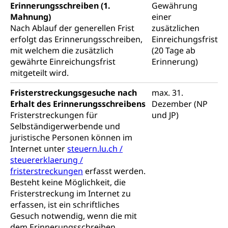
Erinnerungsschreiben (1.
Gewährung
Militärdienst
Mahnung)
einer
Nach Ablauf der generellen Frist
zusätzlichen
Bundesamt für Zivildienst ZIVI
Zivilschutz
erfolgt das Erinnerungsschreiben,
Einreichungsfrist
Erwerbsausfallentschädigung (WAS Luzern)
mit welchem die zusätzlich
(20 Tage ab
Schutzdienstpflicht, Schutzraum,
Schutzraumbaupflicht
gewährte Einreichungsfrist
Erinnerung)
mitgeteilt wird.
Zivilschutz
Fristerstreckungsgesuche nach
max. 31.
Staat und Recht
Erhalt des Erinnerungsschreibens
Dezember (NP
Fristerstreckungen für
und JP)
Selbständigerwerbende und
Gleichstellung von Frau und Mann
juristische Personen können im
Diskriminierung, Gleichstellungsbüro, Mobbing
Internet unter
steuern.lu.ch /
steuererklaerung /
Gleichstellung aller Geschlechter und
Zivilverfahren
fristerstreckungen
erfasst werden.
Lebensformen
Besteht keine Möglichkeit, die
Zivilrecht, Zivilrechtspflege, Gerichtsverfahren
Fristerstreckung im Internet zu
Gleichstellung Menschen mit
erfassen, ist ein schriftliches
Bezirksgerichte: Aufgaben und Verfahren
Behinderungen
Betreibung und Konkurs
Gesuch notwendig, wenn die mit
Kosten im Zivilprozess
Schlichtungsbehörde Gleichstellung
Bankrott, Schulden, Zahlungsunfähigkeit, Pfändung
dem Erinnerungsschreiben