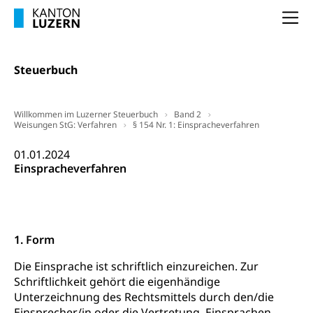
Waffenerwerbsschein, Waffenschein, Waffenbüro,
Na
Waffentragen, Selbstverteidigung
Waffen, Sprengstoffe und Pyrotechnik
Zivildienst
Steuerbuch
Militärdienst
Bundesamt für Zivildienst ZIVI
Zivilschutz
Willkommen im Luzerner Steuerbuch
Band 2
Weisungen StG: Verfahren
§ 154 Nr. 1: Einspracheverfahren
Erwerbsausfallentschädigung (WAS Luzern)
Schutzdienstpflicht, Schutzraum,
Schutzraumbaupflicht
01.01.2024
Einspracheverfahren
Zivilschutz
Staat und Recht
1. Form
Gleichstellung von Frau und Mann
Diskriminierung, Gleichstellungsbüro, Mobbing
Die Einsprache ist schriftlich einzureichen. Zur
Schriftlichkeit gehört die eigenhändige
Gleichstellung aller Geschlechter und
Zivilverfahren
Unterzeichnung des Rechtsmittels durch den/die
Lebensformen
Einsprecher/in oder die Vertretung. Einsprachen