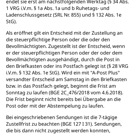
endet sie erst am nächstfolgenden Werktag (§ 34 Abs.
1 VRG i.V.m. § 1a Abs. 1a und b Ruhetags- und
Kindes- und Erwachsenenschutzbehörden im
Umwelt und Bauen
Ladenschlussgesetz (SRL Nr. 855) und § 132 Abs. 1e
Kanton Luzern
StG).
Abfall
Als eröffnet gilt ein Entscheid mit der Zustellung an
Abfallentsorgung, Kehrichtabfuhr, Müllabfuhr
die steuerpflichtige Person oder die oder den
Bevollmächtigten. Zugestellt ist der Entscheid, wenn
Abfall und Entsorgung
Boden, Natur und Landschaft
er der steuerpflichtigen Person oder der oder dem
Gemeindeverbände für Abfallentsorgung
Bevollmächtigten ausgehändigt, durch die Post in
Bodenschutz, Landschaftsschutz, Gewässerschutz,
Naturschutz, Umweltschutz
den Briefkasten oder ins Postfach gelegt ist (§ 28 VRG
i.V.m. § 132 Abs. 1e StG). Wird ein mit "A-Post Plus"
Natur (Dienststelle Landwirtschaft und
Chemie und Gifte
versandter Entscheid am Samstag in den Briefkasten
Wald)
bzw. in das Postfach gelegt, beginnt die Frist am
Giftabfälle, Giftmüll, Schadstoffe, Giftstoffe, Störfall
Sonntag zu laufen (BGE 2C_476/2018 vom 4.6.2018).
Natur- und Lanschaftsschutz (GEO-Portal
Die Frist beginnt nicht bereits bei Übergabe an die
Sonderabfälle und Gifte (Umweltberatung
rawi)
Eigentum
Post oder mit der Abstempelung zu laufen.
Luzern)
Boden
Liegenschaft, Immobilie, Grundstück
Bei eingeschriebenen Sendungen ist die 7-tägige
Zustellfrist zu beachten (BGE 127 I 31). Sendungen,
ÖREB-Kataster
Energie
die bis dann nicht zugestellt werden konnten,
Grundeigentümerabfrage
Strom, Energieversorgung, Stromversorgung,