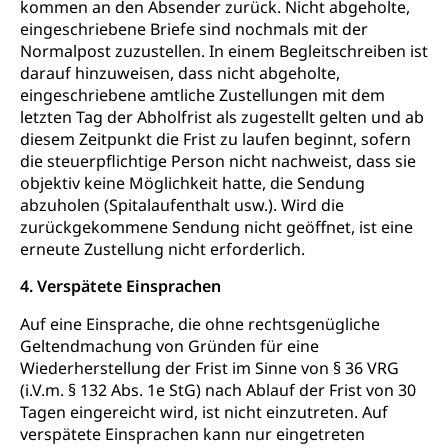
kommen an den Absender zurück. Nicht abgeholte,
Energieverbrauch, Stromverbrauch, Energiequelle,
eingeschriebene Briefe sind nochmals mit der
Windenergie, Wasserkraft, Sonnenenergie, fossile
Normalpost zuzustellen. In einem Begleitschreiben ist
Energie, erneuerbare Energie, Biomasse
darauf hinzuweisen, dass nicht abgeholte,
eingeschriebene amtliche Zustellungen mit dem
Energiefachstellenkonferenz Zentralschweiz
Grundbuch
letzten Tag der Abholfrist als zugestellt gelten und ab
Grundbucheintrag, Grundbuchamt,
diesem Zeitpunkt die Frist zu laufen beginnt, sofern
Grundeigentum, Grundstück
die steuerpflichtige Person nicht nachweist, dass sie
objektiv keine Möglichkeit hatte, die Sendung
Grundbuch
Luft und Klima
abzuholen (Spitalaufenthalt usw.). Wird die
zurückgekommene Sendung nicht geöffnet, ist eine
Grundbuchplan mit Eigentümerabfrage
Luftreinhaltung, Luftverschmutzung, Klimaschutz,
erneute Zustellung nicht erforderlich.
Klimaveränderung, Treibhauseffekt
(Geoportal)
4. Verspätete Einsprachen
Atmosphäre, Luft, Klima (Geoportal)
Raumplanung
Auf eine Einsprache, die ohne rechtsgenügliche
Klima
Raumplan, Nutzungsplan
Geltendmachung von Gründen für eine
Raumdatenpool
Wiederherstellung der Frist im Sinne von § 36 VRG
(i.V.m. § 132 Abs. 1e StG) nach Ablauf der Frist von 30
Richtplanung Kanton Luzern (ARE)
Tagen eingereicht wird, ist nicht einzutreten. Auf
verspätete Einsprachen kann nur eingetreten
Raum und Wirtschaft rawi