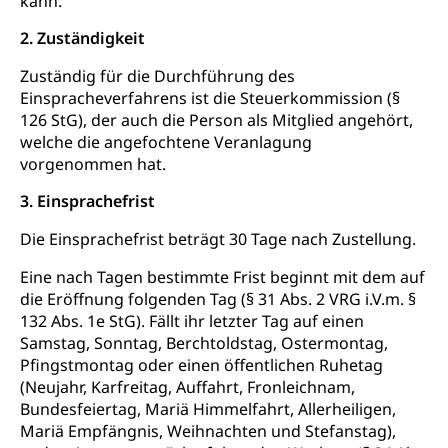
kann.
Steuern (Dienststelle)
Ombudsstellen
2. Zuständigkeit
Vermittler, Vermittlungsstelle, Schlichtungsstelle,
Vermittlung, Schlichtung, Mediation
Zuständig für die Durchführung des
Einspracheverfahrens ist die Steuerkommission (§
Umgang mit Beschwerden (Volksschulen)
Rassismus
126 StG), der auch die Person als Mitglied angehört,
welche die angefochtene Veranlagung
Beschwerde Strassenverkehrsamt
Diskriminierung, Fremdenfeindlichkeit,
vorgenommen hat.
Gleichberechtigung
Beschwerdestelle Spitäler
3. Einsprachefrist
Anlaufstelle Schutz vor Diskriminierung
Strafregister und Strafverfahren
Schlichtungsstelle SEG
(fabia)
Die Einsprachefrist beträgt 30 Tage nach Zustellung.
Strafrecht, Strafrechtspflege, Gerichtsverfahren,
Strafregistereintrag, Strafregisterauszug,
Schutz vor Diskriminierung
Eine nach Tagen bestimmte Frist beginnt mit dem auf
Kriminalität
die Eröffnung folgenden Tag (§ 31 Abs. 2 VRG i.V.m. §
132 Abs. 1e StG). Fällt ihr letzter Tag auf einen
Strafverfahren Staatsanwaltschaft
Vormundschaft
Samstag, Sonntag, Berchtoldstag, Ostermontag,
Strafregisterauszug bestellen (EJPD)
Vormund, Amtsvormund, Mündel,
Pfingstmontag oder einen öffentlichen Ruhetag
Vormundschaftsbehörde, Kindesschutz,
(Neujahr, Karfreitag, Auffahrt, Fronleichnam,
Jugendschutz
Bundesfeiertag, Mariä Himmelfahrt, Allerheiligen,
Mariä Empfängnis, Weihnachten und Stefanstag),
Kindes- und Erwachsenenschutz KESB