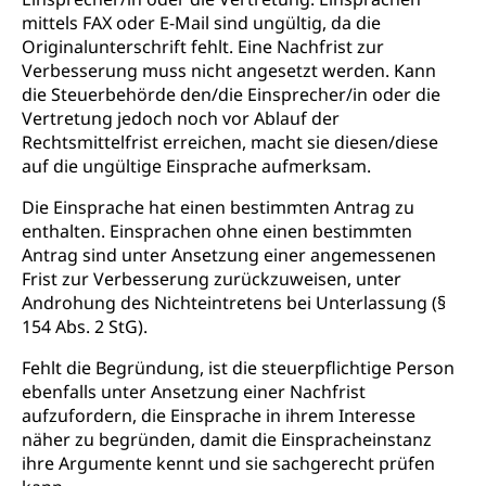
Zivilrecht, Zivilrechtspflege, Gerichtsverfahren
mittels FAX oder E-Mail sind ungültig, da die
Gleichstellung Menschen mit
Originalunterschrift fehlt. Eine Nachfrist zur
Bezirksgerichte: Aufgaben und Verfahren
Behinderungen
Betreibung und Konkurs
Verbesserung muss nicht angesetzt werden. Kann
Kosten im Zivilprozess
Schlichtungsbehörde Gleichstellung
Bankrott, Schulden, Zahlungsunfähigkeit, Pfändung
die Steuerbehörde den/die Einsprecher/in oder die
Vertretung jedoch noch vor Ablauf der
Schulden (gruezi.lu.ch)
Demokratie
Rechtsmittelfrist erreichen, macht sie diesen/diese
auf die ungültige Einsprache aufmerksam.
Betreibungsämter
Regierungsform, Stimm- und Wahlrecht,
Stimmrecht, Abstimmungen, Wahlen, politische
Die Einsprache hat einen bestimmten Antrag zu
Betreibungsverfahren
Parteien, Grundfreiheiten, Pluralismus
enthalten. Einsprachen ohne einen bestimmten
Konkursämter
Antrag sind unter Ansetzung einer angemessenen
Volksrechte
Kantonale Steuern
Frist zur Verbesserung zurückzuweisen, unter
Finanzausgleich, Einkommenssteuer, Kopfsteuer,
Androhung des Nichteintretens bei Unterlassung (§
Personalsteuer, Haushaltssteuer, Vermögenssteuer,
154 Abs. 2 StG).
Verrechnungssteuer, Quellensteuer,
Grundstückgewinnsteuer, Liegenschaftssteuer,
Fehlt die Begründung, ist die steuerpflichtige Person
Handänderungssteuer, Grundsteuer, Kirchensteuer,
ebenfalls unter Ansetzung einer Nachfrist
Gewerbesteuer, Vergnügungssteuer,
aufzufordern, die Einsprache in ihrem Interesse
Reklameplakatsteuer, Verkehrssteuer,
näher zu begründen, damit die Einspracheinstanz
Erbschaftssteuer, Schenkungssteuer, Gewinn- und
ihre Argumente kennt und sie sachgerecht prüfen
Kapitalsteuer