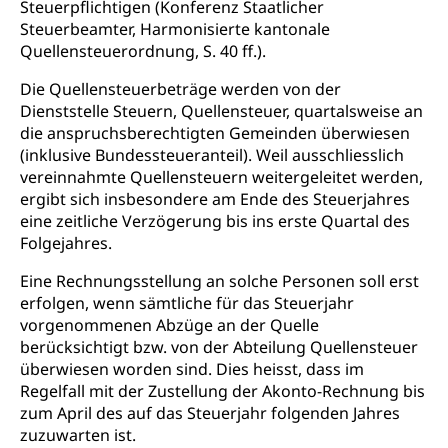
Heilpädagogische Schulen
Steuerpflichtigen (Konferenz Staatlicher
Kinderbetreuung
Steuerbeamter, Harmonisierte kantonale
Freiwilliger Schulsport
Quellensteuerordnung, S. 40 ff.).
Freiwilliges Kindergarten Jahr
Gesundheit und Soziales
Die Quellensteuerbeträge werden von der
Frühe Sprachförderung
Dienststelle Steuern, Quellensteuer, quartalsweise an
Konsumentenschutz
Kindergarten & Basisstufe
die anspruchsberechtigten Gemeinden überwiesen
Konsumentenrechte, Produktsicherheit,
(inklusive Bundessteueranteil). Weil ausschliesslich
Frühe Förderung
Preisüberwachung, Preisüberwacher,
vereinnahmte Quellensteuern weitergeleitet werden,
Konsumentenorganisation, parallele Einfuhr,
ergibt sich insbesondere am Ende des Steuerjahres
regionale Erschöpfung, nationale Erschöpfung,
eine zeitliche Verzögerung bis ins erste Quartal des
internationale Erschöpfung, Preisabsprache, Kartell,
Folgejahres.
Cassis-deDijon-Prinzip
Eine Rechnungsstellung an solche Personen soll erst
Lebensmittelkontrolle und
Krankenversicherung
erfolgen, wenn sämtliche für das Steuerjahr
Verbraucherschutz
Unfallversicherung, Berufsunfallversicherung,
vorgenommenen Abzüge an der Quelle
Krankheit, Unfall, Prämienverbilligung,
berücksichtigt bzw. von der Abteilung Quellensteuer
Krankenkasse
überwiesen worden sind. Dies heisst, dass im
Regelfall mit der Zustellung der Akonto-Rechnung bis
Krankenversicherung (WAS Luzern)
Lebensmittelsicherheit
zum April des auf das Steuerjahr folgenden Jahres
zuzuwarten ist.
Prämienverbilligung (WAS Luzern)
sichere Lebensmittel, Lebensmittelkontrolle,