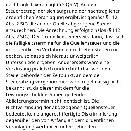
Kantonale Sportcamps
Stipendien und Darlehen
nachträglich veranlagt (§ 5 QStV). An den
Studienwahl- und Studienbearatung
Zentrum für Brückenangebote
Steuerbetrag, der sich aufgrund der nachträglichen
Primarschule
Studienbeihilfe, Stipendien, Ausbildungsdarlehen
ordentlichen Veranlagung ergibt, ist gemäss § 112
Fachklasse Grafik
Sekundarschule
Abs. 2 StG die an der Quelle abgezogene Steuer
Stipendien Universität Luzern unilu
Universität
Gesundheitsmittelschule
anzurechnen. Die Anrechnung erfolgt zinslos (§ 112
Schulpflicht
Finanzielle Unterstützung für Ausbildung
Abs. 2 StG). Der Grund liegt einerseits darin, dass sich
Technische Hochschule, Studium,
Informatikmittelschule
Hochschulstudium, Universitätsstudium,
Pflege HF oder Studium Pflege FH
die Fälligkeitstermine für die Quellensteuer und die
Kindergarten & Basisstufe
universitäre Ausbildung, akademische Ausbildung,
Wirtschaftsmittelschule
im ordentlichen Verfahren entrichteten Steuern nicht
Fachstelle Stipendien (beruf.lu.ch)
Hochschulbildung, Hochschule, universitäre
Förderangebote
decken, so dass sich hieraus unweigerlich
FMS und Vollzeitschulen mit BM
Hochschule, Bachelor, Master, Doktorat,
Unterschiede ergeben. Andererseits wäre eine
Studienbeiträge Höhere Berufsbildung
Sonderschulung
Weiterbildung, Forschung, Entwicklung,
Verzinsung praktisch undurchführbar, weil den
Dienstleistungen, Hochschule Luzern,
Finanzielle Unterstützung Pädagogische
Musikschulen
Steuerbehörden der Zeitpunkt, an dem der
Fachhochschule Zentralschweiz, HSLU,
Hochschule PHLU
Pädagogische Hochschule Luzern, PH Luzern, UniLU,
Steuerabzug vorgenommen wird, regelmässig nicht
Schulferien
swissuniversities (Dachorganisation der Schweizer
bekannt ist, da dieser mit dem für die
Stipendien Hochschule Luzern hslu
Hochschulen)
Früherziehung
Leistungsschuldner/innen geltenden
Ablieferungstermin nicht identisch ist. Die
Schuldienste
swissuniversities
Vorschule
Nichtverzinsung der abgezogenen Quellensteuer
Betreuungsangebote
bedeutet keine ungerechtfertigte Diskriminierung
Universität Luzern
Kindergarten, Kinderkrippe, Krippe, Kinderhort,
gegenüber den von Anfang an dem ordentlichen
Kindertagesstätte, Spielgruppe, Tagesmutter,
Schulliste
Fachstelle Hochschulbildung
Freiwilliges Kindergarten Jahr
Veranlagungsverfahren unterstehenden