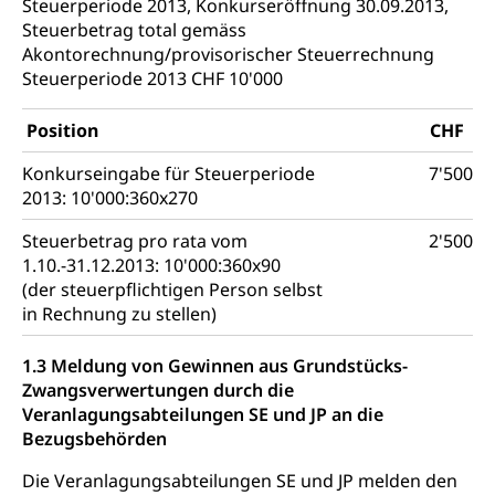
Steuerperiode 2013, Konkurseröffnung 30.09.2013,
Kindes- und Erwachsenenschutzbehörden im
Umwelt und Bauen
Steuerbetrag total gemäss
Kanton Luzern
Akontorechnung/provisorischer Steuerrechnung
Abfall
Steuerperiode 2013 CHF 10'000
Abfallentsorgung, Kehrichtabfuhr, Müllabfuhr
Position
CHF
Abfall und Entsorgung
Boden, Natur und Landschaft
Konkurseingabe für Steuerperiode
7'500
Gemeindeverbände für Abfallentsorgung
Bodenschutz, Landschaftsschutz, Gewässerschutz,
2013: 10'000:360x270
Naturschutz, Umweltschutz
Steuerbetrag pro rata vom
2'500
Natur (Dienststelle Landwirtschaft und
Chemie und Gifte
1.10.-31.12.2013: 10'000:360x90
Wald)
(der steuerpflichtigen Person selbst
Giftabfälle, Giftmüll, Schadstoffe, Giftstoffe, Störfall
in Rechnung zu stellen)
Natur- und Lanschaftsschutz (GEO-Portal
Sonderabfälle und Gifte (Umweltberatung
rawi)
Eigentum
1.3 Meldung von Gewinnen aus Grundstücks-
Luzern)
Boden
Liegenschaft, Immobilie, Grundstück
Zwangsverwertungen durch die
Veranlagungsabteilungen SE und JP an die
ÖREB-Kataster
Energie
Bezugsbehörden
Grundeigentümerabfrage
Strom, Energieversorgung, Stromversorgung,
Die Veranlagungsabteilungen SE und JP melden den
Energieverbrauch, Stromverbrauch, Energiequelle,