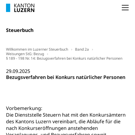
Waffentragen, Selbstverteidigung
Na
Waffen, Sprengstoffe und Pyrotechnik
Zivildienst
Militärdienst
Steuerbuch
Bundesamt für Zivildienst ZIVI
Zivilschutz
Erwerbsausfallentschädigung (WAS Luzern)
Willkommen im Luzerner Steuerbuch
Band 2a
Schutzdienstpflicht, Schutzraum,
Weisungen StG: Bezug
Schutzraumbaupflicht
§ 189 - 198 Nr. 14: Bezugsverfahren bei Konkurs natürlicher Personen
Zivilschutz
29.09.2025
Bezugsverfahren bei Konkurs natürlicher Personen
Staat und Recht
Gleichstellung von Frau und Mann
Diskriminierung, Gleichstellungsbüro, Mobbing
Vorbemerkung:
Die Dienststelle Steuern hat mit den Konkursämtern
Gleichstellung aller Geschlechter und
Zivilverfahren
des Kantons Luzern vereinbart, die Abläufe für die
Lebensformen
nach Konkurseröffnungen anstehenden
Zivilrecht, Zivilrechtspflege, Gerichtsverfahren
Veranlagungs- und Bezugsverfahren soweit