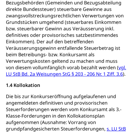
Bezugsbehörden (Gemeinden und Bezugsabteilung
Windenergie, Wasserkraft, Sonnenenergie, fossile
direkte Bundessteuer) steuerbare Gewinne aus
Energie, erneuerbare Energie, Biomasse
zwangsvollstreckungsrechtlichen Verwertungen von
Grundstücken umgehend (steuerbares Einkommen
Energiefachstellenkonferenz Zentralschweiz
Grundbuch
bzw. steuerbarer Gewinn aus Veräusserung inkl.
Grundbucheintrag, Grundbuchamt,
definitives oder provisorisches satzbestimmendes
Grundeigentum, Grundstück
Einkommen). Der auf den betreffenden
Veräusserungsgewinn entfallende Steuerbetrag ist
Grundbuch
Luft und Klima
beim Betreibungs- bzw. Konkursamt als
Grundbuchplan mit Eigentümerabfrage
Verwertungskosten geltend zu machen und muss
Luftreinhaltung, Luftverschmutzung, Klimaschutz,
Klimaveränderung, Treibhauseffekt
(Geoportal)
von diesem vollumfänglich vorab bezahlt werden (
vgl.
LU StB Bd. 2a Weisungen StG § 203 - 206 Nr. 1 Ziff. 3.6
).
Atmosphäre, Luft, Klima (Geoportal)
Raumplanung
1.4 Kollokation
Klima
Raumplan, Nutzungsplan
Die bis zur Konkurseröffnung aufgelaufenen und
Raumdatenpool
angemeldeten definitiven und provisorischen
Steuerforderungen werden vom Konkursamt als 3.-
Richtplanung Kanton Luzern (ARE)
Klasse-Forderungen in den Kollokationsplan
Raum und Wirtschaft rawi
aufgenommen (Ausnahme: Vorrang von
grundpfandgesicherten Steuerforderungen,
s. LU StB