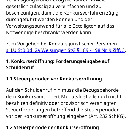
Gleichstellung Menschen mit
gesetzlich zulässig zu vereinfachen und zu
Bezirksgerichte: Aufgaben und Verfahren
Behinderungen
Betreibung und Konkurs
beschleunigen, damit die Konkursverfahren zügig
Kosten im Zivilprozess
Schlichtungsbehörde Gleichstellung
Bankrott, Schulden, Zahlungsunfähigkeit, Pfändung
durchgeführt werden können und der
Verwaltungsaufwand für alle Beteiligten auf das
Schulden (gruezi.lu.ch)
Demokratie
Notwendige beschränkt werden kann.
Betreibungsämter
Regierungsform, Stimm- und Wahlrecht,
Zum Vorgehen bei Konkurs juristischer Personen
Stimmrecht, Abstimmungen, Wahlen, politische
s. LU StB Bd. 2a Weisungen StG § 189 - 198 Nr. 9 Ziff. 3
Betreibungsverfahren
.
Parteien, Grundfreiheiten, Pluralismus
Konkursämter
1. Konkurseröffnung: Forderungseingabe auf
Volksrechte
Kantonale Steuern
Schuldenruf
Finanzausgleich, Einkommenssteuer, Kopfsteuer,
1.1 Steuerperioden vor Konkurseröffnung
Personalsteuer, Haushaltssteuer, Vermögenssteuer,
Verrechnungssteuer, Quellensteuer,
Auf den Schuldenruf hin muss die Bezugsbehörde
Grundstückgewinnsteuer, Liegenschaftssteuer,
dem Konkursamt innert Monatsfrist alle noch nicht
Handänderungssteuer, Grundsteuer, Kirchensteuer,
bezahlten definitiv oder provisorisch veranlagten
Gewerbesteuer, Vergnügungssteuer,
Reklameplakatsteuer, Verkehrssteuer,
Steuerforderungen betreffend die Steuerperioden
Erbschaftssteuer, Schenkungssteuer, Gewinn- und
vor der Konkurseröffnung eingeben (Art. 232 SchKG).
Kapitalsteuer
1.2 Steuerperiode der Konkurseröffnung
Steuern (Dienststelle)
Ombudsstellen