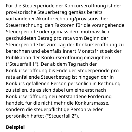
Für die Steuerperiode der Konkurseröffnung ist der
Vermittler, Vermittlungsstelle, Schlichtungsstelle,
provisorische Steuerbetrag gemäss bereits
Vermittlung, Schlichtung, Mediation
vorhandener Akontorechnung/provisorischer
Steuerrechnung, den Faktoren für die vorangehende
Umgang mit Beschwerden (Volksschulen)
Rassismus
Steuerperiode oder gemäss dem mutmasslich
Beschwerde Strassenverkehrsamt
geschuldeten Betrag pro rata vom Beginn der
Diskriminierung, Fremdenfeindlichkeit,
Gleichberechtigung
Steuerperiode bis zum Tag der Konkurseröffnung zu
Beschwerdestelle Spitäler
berechnen und ebenfalls innert Monatsfrist seit der
Anlaufstelle Schutz vor Diskriminierung
Strafregister und Strafverfahren
Publikation der Konkurseröffnung einzugeben
Schlichtungsstelle SEG
(fabia)
("Steuerfall 1"). Der ab dem Tag nach der
Strafrecht, Strafrechtspflege, Gerichtsverfahren,
Konkurseröffnung bis Ende der Steuerperiode pro
Strafregistereintrag, Strafregisterauszug,
Schutz vor Diskriminierung
rata anfallende Steuerbetrag ist hingegen der in
Kriminalität
Konkurs gefallenen Person persönlich in Rechnung
Strafverfahren Staatsanwaltschaft
zu stellen, da es sich dabei um eine erst nach
Vormundschaft
Konkurseröffnung neu entstandene Forderung
Strafregisterauszug bestellen (EJPD)
Vormund, Amtsvormund, Mündel,
handelt, für die nicht mehr die Konkursmasse,
Vormundschaftsbehörde, Kindesschutz,
sondern die steuerpflichtige Person wieder
Jugendschutz
persönlich haftet ("Steuerfall 2").
Kindes- und Erwachsenenschutz KESB
Beispiel