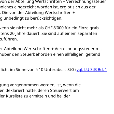
on der Abteilung Wertschriften + Verrechnungssteuer
olches eingereicht worden ist, ergibt sich aus der
 Die von der Abteilung Wertschriften +
assegrafik.ch)
 unbedingt zu berücksichtigen.
tonsschulen
esschule, Schulergänzende Betreuung, Logopädie,
enn sie nicht mehr als CHF 8'000 für ein Einzelgrab
ulen
ienbearatung
Fachklasse Grafik
ens 20 Jahre dauert. Sie sind auf einem separaten
zuführen.
t
Kindergarten & Basisstufe
Förderangebote
lschule
FMS und Vollzeitschulen mit BM
 Abteilung Wertschriften + Verrechnungssteuer mit
ldienste
Betreuungsangebote
Schulliste
nüber den Steuerbehörden einen allfälligen, geltend
usbildung Pflege HF oder Studium Pflege FH
ldung
itäre Ausbildung, akademische Ausbildung,
cht im Sinne von § 10 Unterabs. c StG (
vgl. LU StB Bd. 1
t, Weiterbildung, Forschung, Entwicklung, Dienstleistungen,
en Hochschule Luzern hslu
e Luzern, PH Luzern, UniLU, swissuniversities
agung vorgenommen werden, ist, wenn die
en deklariert hatte, deren Steuerwert am
 Kursliste zu ermitteln und bei der
gesmutter, Freiwilliges Kindergarten Jahr
erung
Kindergarten & Basisstufe