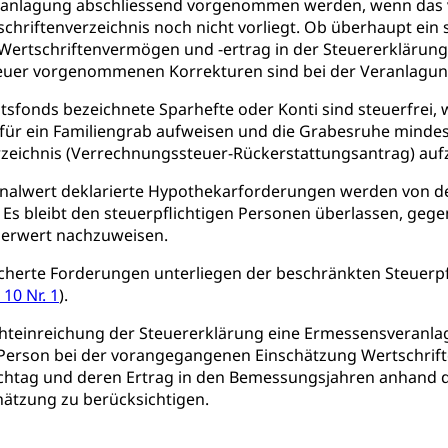
eranlagung abschliessend vorgenommen werden, wenn das v
tät
Zentrum für Brückenangebote
ulen mit BM
chriftenverzeichnis noch nicht vorliegt. Ob überhaupt ein s
Wertschriftenvermögen und -ertrag in der Steuererklärung.
 / Mittelschulen (gruezi.lu.ch)
Fachklasse Grafik (fachkl
 Schulzeit
uer vorgenommenen Korrekturen sind bei der Veranlagung
schafts-Mittelschulzentrum FMZ
Gymnasialbildung, Kan
chulobligatorium, Primarschule, Sekundarschule, Schulferien, Tag
tsfonds bezeichnete Sparhefte oder Konti sind steuerfrei, w
Schulpsychologie, Schulsozialarbeit, Heilpädagogik und Sondersch
Fachmittelschulen (beruf.lu.ch)
Studienwahl- und Stud
für ein Familiengrab aufweisen und die Grabesruhe mindest
rzeichnis (Verrechnungssteuer-Rückerstattungsantrag) auf
portcamps
Primarschule
Sekundarschule
Schulpflich
d Darlehen
mittelschule
Informatikmittelschule
Wirtschaftsmitte
alwert deklarierte Hypothekarforderungen werden von der
ung
Musikschulen
Schulferien
Früherziehung
Schu
, Stipendien, Ausbildungsdarlehen
 Es bleibt den steuerpflichtigen Personen überlassen, gege
sche Schulen
Freiwilliger Schulsport
niversität Luzern unilu
Finanzielle Unterstützung für A
erwert nachzuweisen.
ipendien (beruf.lu.ch)
Studienbeiträge Höhere Berufsbi
schule, Studium, Hochschulstudium, Universitätsstudium, univers
erte Forderungen unterliegen der beschränkten Steuerpfli
, Hochschule, universitäre Hochschule, Bachelor, Master, Doktora
10 Nr. 1
).
Unterstützung Pädagogische Hochschule PHLU
Stipendi
rn, Fachhochschule Zentralschweiz, HSLU, Pädagogische Hochschul
on der Schweizer Hochschulen)
chteinreichung der Steuererklärung eine Ermessensveranl
 Person bei der vorangegangenen Einschätzung Wertschrift
ities
Universität Luzern
Fachstelle Hochschulbildung
htag und deren Ertrag in den Bemessungsjahren anhand der
ätzung zu berücksichtigen.
nderkrippe, Krippe, Kinderhort, Kindertagesstätte, Spielgruppe, Ta
uung
Freiwilliges Kindergarten Jahr
Frühe Sprachförd