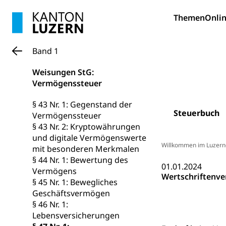
Bildung und Fo
Themen
Onlin
Wissenschaft
Forschungsförde
Band 1
Pilotprojekt
Erwachsenenb
Weisungen StG:
Umschulung, zwe
Vermögenssteuer
Grundkompetenze
§ 43 Nr. 1: Gegenstand der
Erwachsene
Berufliche Gr
Steuerbuch
Vermögenssteuer
§ 43 Nr. 2: Kryptowährungen
Fachperson B
Lehre, Berufsfac
und digitale Vermögenswerte
Allgemeinbil
Willkommen im Luzern
mit besonderen Merkmalen
§ 44 Nr. 1: Bewertung des
Schulen und 
Hochschule F
Bildung & Be
01.01.2024
Vermögens
Wertschriftenv
Fremdsprache
Studium, Hochsc
Berufsabschl
§ 45 Nr. 1: Bewegliches
Geschäftsvermögen
Information
Campus Hor
Mittelschulen
§ 46 Nr. 1:
Berufslehre (
Lebensversicherungen
Pädagogische
Gymnasium, Hand
Informatikmitte