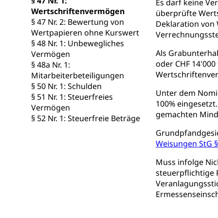
§ 47 Nr. 1:
Es darf keine V
Berufsmaturi
und Vollzeitsch
Wertschriftenvermögen
überprüfte Werts
§ 47 Nr. 2: Bewertung von
Deklaration von 
Berufsbildung
Obligatorische
Wertpapieren ohne Kurswert
Verrechnungsste
§ 48 Nr. 1: Unbewegliches
Fach- & Wirt
Schulpflicht, S
Als Grabunterhal
Vermögen
Psychomotorik, 
Gymnasien & 
oder CHF 14'000 
§ 48a Nr. 1:
Wertschriftenve
Mitarbeiterbeteiligungen
Kantonale S
Stipendien un
Gesundheits
§ 50 Nr. 1: Schulden
Unter dem Nomin
Sonderschul
Studienbeihilfe
§ 51 Nr. 1: Steuerfreies
100% eingesetzt.
Vermögen
Heilpädagogi
Stipendien U
gemachten Mind
Universität
§ 52 Nr. 1: Steuerfreie Beträge
Fachstelle St
Technische Hoch
Grundpfandgesich
Hochschulbildung
Weisungen StG § 
Finanzielle 
Hochschule Luze
(Dachorganisati
Muss infolge Ni
steuerpflichtige
swissunivers
Vorschule
Veranlagungsstic
Ermessenseinsch
Kindergarten, Ki
Kinderbetre