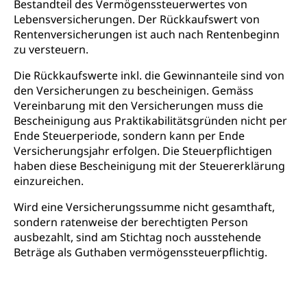
Bestandteil des Vermögenssteuerwertes von
Lebensversicherungen. Der Rückkaufswert von
Erwachsenenmatura
Berufliche Grundbildung
Rentenversicherungen ist auch nach Rentenbeginn
zu versteuern.
Bildungsgutscheine Grundkompetenzen
Lehre, Berufsfachschule, Lehrbetrieb, Lehrvertrag,
Berufsberatung, Qualifikationsverfahren,
Bildung & Berufsabschluss für Erwachsene
Die Rückkaufswerte inkl. die Gewinnanteile sind von
Berufswahl & Berufsberatung, Schnupperlehre und
Lehrstellensuche, Berufsmaturität,
den Versicherungen zu bescheinigen. Gemäss
Fachperson Betreuung (verkürzte
Brückenangebote, Zugewanderte & Arbeitsmarkt,
Vereinbarung mit den Versicherungen muss die
Grundbildung)
Fachstelle Berufsbildung
Bescheinigung aus Praktikabilitätsgründen nicht per
Fachperson Gesundheit (verkürzte
Ende Steuerperiode, sondern kann per Ende
Schulen und Berufsbildungszentren
Hochschule Fachhochschule
Grundbildung)
Versicherungsjahr erfolgen. Die Steuerpflichtigen
haben diese Bescheinigung mit der Steuererklärung
Integrationsvorlehre INVOL Zentralschweiz
Studium, Hochschulstudium, tertiäre Bildung
Allgemeinbildung für Erwachsene
einzureichen.
Fremdsprachen in der Berufslehre –
Berufsberatung (berufsberatung.ch)
Campus Horw
Mittelschulen
MobiLingua
Wird eine Versicherungssumme nicht gesamthaft,
Grundkompetenzen (einfach-besser.ch)
Campus Horw (HSLU)
Gymnasium, Handelsmittelschule, Sekundarstufe II,
sondern ratenweise der berechtigten Person
Informationen für Lernende und Gesetzliche
Kantonsschule, Fachmittelschule, Fachmatura,
ausbezahlt, sind am Stichtag noch ausstehende
Bildung & Berufsabschluss für Erwachsene
Fachstelle Hochschulbildung
Vertreter
Fachklasse Grafik Luzern, Berufsmatura,
Beträge als Guthaben vermögenssteuerpflichtig.
Informatikmittelschule, Fachmittelschulzentrum
Lehre nach dem Gymnasium
Hochschulen
Informationen für zugewanderte Personen
FMS, Fachmittelschulen, Vollzeitschulen mit
Berufsmatura BM, Aufnahmebedingungen FMS und
Höhere Berufsbildung
Hochschule Luzern HSLU
Schnupperlehre & Lehrstellensuche
Vollzeitschulen mit BM