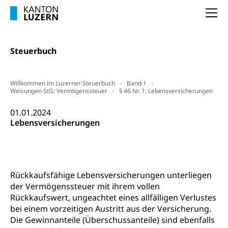
Unterstützung der Wirtschaftsförderung
Pensionierung
Arbeitslosenentschädigung (WAS Luzern)
Luzern
Na
Frühpensionierung, Altersrente, berufliche
Vorsorge, Altersvorsorge
Handelsregister Luzern
Steuerbuch
Dienststelle Steuern - Wissenswertes
AHV-Altersrente (WAS Luzern)
Selbständige (WAS Luzern)
LUPK - Luzerner Pensionskasse
Bildung und Forschung
Willkommen im Luzerner Steuerbuch
Band 1
Altersvorsorge (gruezi.lu.ch)
Weisungen StG: Vermögenssteuer
§ 46 Nr. 1: Lebensversicherungen
Wissenschaftsförderung
01.01.2024
Forschungsförderung, Wissenschaftsmarketing,
Lebensversicherungen
Wissenschaft, Forschung, Entwicklung, Projekte
Pilotprojekte Klima
Erwachsenenbildung und Weiterbildung
Innovative Projekte Landwirtschaft und
Umschulung, zweiter Bildungsweg,
Rückkaufsfähige Lebensversicherungen unterliegen
Nachdiplomstudium, Zusatzlehre, Höhere
Wald
der Vermögenssteuer mit ihrem vollen
Berufsbildung, Berufsmatura nach Lehre,
Projektförderung Universität Luzern unilu
Rückkaufswert, ungeachtet eines allfälligen Verlustes
Neuorientierung, Grundkompetenzen,
Berufsberatung, Standortbestimmung,
bei einem vorzeitigen Austritt aus der Versicherung.
Studienberatung, Beratung und Unterstützung,
Die Gewinnanteile (Überschussanteile) sind ebenfalls
Berufsabschluss für Erwachsene