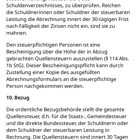
Schuldenverzeichnisses, zu überprüfen. Reichen
Grundbuchplan mit Eigentümerabfrage
Luftreinhaltung, Luftverschmutzung, Klimaschutz,
die Schuldnerinnen oder Schuldner der steuerbaren
Klimaveränderung, Treibhauseffekt
(Geoportal)
Leistung die Abrechnung innert der 30-tägigen Frist
nach Fälligkeit der Zinsen nicht ein, sind sie zu
Atmosphäre, Luft, Klima (Geoportal)
Raumplanung
mahnen.
Klima
Raumplan, Nutzungsplan
Den steuerpflichtigen Personen ist eine
Bescheinigung über die Höhe der in Abzug
Raumdatenpool
gebrachten Quellensteuern auszustellen (§ 114 Abs.
Richtplanung Kanton Luzern (ARE)
1b StG). Dieser Bescheinigungspflicht kann durch
Zustellung einer Kopie des ausgefüllten
Raum und Wirtschaft rawi
Abrechnungsformulars an die steuerpflichtige
Person nachgekommen werden.
10. Bezug
Die ordentliche Bezugsbehörde stellt die gesamte
Quellensteuer, d.h. für die Staats-, Gemeindesteuer
und die direkte Bundessteuer, der Schuldnerin oder
dem Schuldner der steuerbaren Leistung in
Rechnung. Die Quellensteuern sind innert 30 Tagen