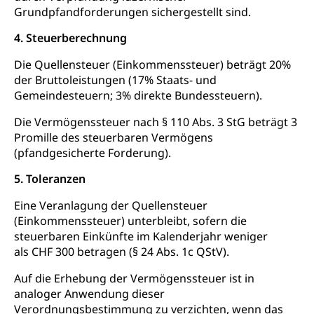
Feuerwehr, Gesundheitswesen, technische Betriebe,
Grundpfandforderungen sichergestellt sind.
Erwerbsausfallentschädigung (WAS Luzern)
Alarmierung, Sirenentest
4. Steuerberechnung
Kantonaler Führungsstab
Polizei
Die Quellensteuer (Einkommenssteuer) beträgt 20%
Ordnungskräfte, Sicherheit, öffentliche Ordnung
der Bruttoleistungen (17% Staats- und
Gemeindesteuern; 3% direkte Bundessteuern).
Polizei
Versorgung
Die Vermögenssteuer nach § 110 Abs. 3 StG beträgt 3
Vorratshaltung, Vorrat
Promille des steuerbaren Vermögens
(pfandgesicherte Forderung).
Wasserversorgung
Waffen
5. Toleranzen
Waffenerwerbsschein, Waffenschein, Waffenbüro,
Waffentragen, Selbstverteidigung
Eine Veranlagung der Quellensteuer
(Einkommenssteuer) unterbleibt, sofern die
Waffen, Sprengstoffe und Pyrotechnik
Zivildienst
steuerbaren Einkünfte im Kalenderjahr weniger
als CHF 300 betragen (§ 24 Abs. 1c QStV).
Militärdienst
Auf die Erhebung der Vermögenssteuer ist in
Bundesamt für Zivildienst ZIVI
Zivilschutz
analoger Anwendung dieser
Erwerbsausfallentschädigung (WAS Luzern)
Schutzdienstpflicht, Schutzraum,
Verordnungsbestimmung zu verzichten, wenn das