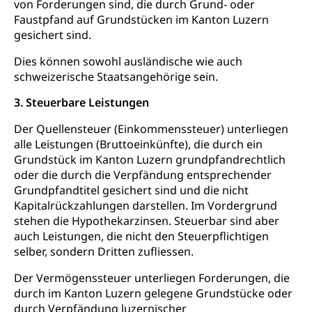
von Forderungen sind, die durch Grund- oder
Tiermedizin, Tierarzt, Tierschutz, Jagd, Fischerei,
Gesundheitsförderung
Viehzucht
Faustpfand auf Grundstücken im Kanton Luzern
gesichert sind.
Jugend+Sport
Tierschutz
Todesfall
Dies können sowohl ausländische wie auch
Freiwilliger Schulsport
Hobbytierhaltung und Bienen
Bestattung, Beerdigung, Testament, Erbrecht,
schweizerische Staatsangehörige sein.
Erbschaft, Todesschein, Todesanzeige,
Sportförderung
Veterinärdienst
Zivilstandsamt, Erben, Erbenliste
3. Steuerbare Leistungen
Wildtiere
Ärztliche Todesbescheinigung
Der Quellensteuer (Einkommenssteuer) unterliegen
Halten von Wildtieren
alle Leistungen (Bruttoeinkünfte), die durch ein
Sicherheit
Grundstück im Kanton Luzern grundpfandrechtlich
Haltung Heimtiere
oder die durch die Verpfändung entsprechender
Hunde
Grundpfandtitel gesichert sind und die nicht
Armee
Kapitalrückzahlungen darstellen. Im Vordergrund
Militär, Militärdienst, Militärdienstpflicht,
stehen die Hypothekarzinsen. Steuerbar sind aber
Wehrpflicht, Berufssoldat, Militärdienstverweigerer,
auch Leistungen, die nicht den Steuerpflichtigen
Dienstverweigerer, Militärdienstverweigerung,
selber, sondern Dritten zufliessen.
Wehrpflichtersatz, Wehrpflichtersatzabgabe
Der Vermögenssteuer unterliegen Forderungen, die
Militär
Bevölkerungsschutz
durch im Kanton Luzern gelegene Grundstücke oder
Schweizer Armee
durch Verpfändung luzernischer
Katastrophenschutz, Katastrophenhilfe, Polizei,