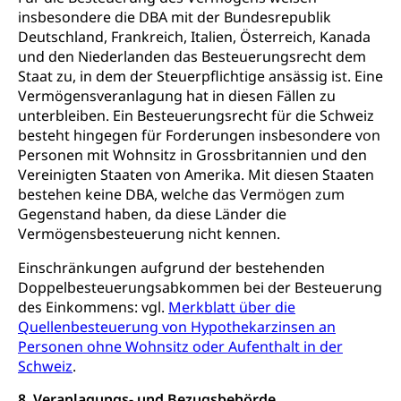
insbesondere die DBA mit der Bundesrepublik
Konkursämter
Volksrechte
Kantonale Steuern
Deutschland, Frankreich, Italien, Österreich, Kanada
und den Niederlanden das Besteuerungsrecht dem
Finanzausgleich, Einkommenssteuer, Kopfsteuer,
Staat zu, in dem der Steuerpflichtige ansässig ist. Eine
Personalsteuer, Haushaltssteuer, Vermögenssteuer,
Vermögensveranlagung hat in diesen Fällen zu
Verrechnungssteuer, Quellensteuer,
unterbleiben. Ein Besteuerungsrecht für die Schweiz
Grundstückgewinnsteuer, Liegenschaftssteuer,
Handänderungssteuer, Grundsteuer, Kirchensteuer,
besteht hingegen für Forderungen insbesondere von
Gewerbesteuer, Vergnügungssteuer,
Personen mit Wohnsitz in Grossbritannien und den
Reklameplakatsteuer, Verkehrssteuer,
Vereinigten Staaten von Amerika. Mit diesen Staaten
Erbschaftssteuer, Schenkungssteuer, Gewinn- und
bestehen keine DBA, welche das Vermögen zum
Kapitalsteuer
Gegenstand haben, da diese Länder die
Vermögensbesteuerung nicht kennen.
Steuern (Dienststelle)
Ombudsstellen
Einschränkungen aufgrund der bestehenden
Vermittler, Vermittlungsstelle, Schlichtungsstelle,
Doppelbesteuerungsabkommen bei der Besteuerung
Vermittlung, Schlichtung, Mediation
des Einkommens: vgl.
Merkblatt über die
Umgang mit Beschwerden (Volksschulen)
Quellenbesteuerung von Hypothekarzinsen an
Rassismus
Personen ohne Wohnsitz oder Aufenthalt in der
Beschwerde Strassenverkehrsamt
Diskriminierung, Fremdenfeindlichkeit,
Schweiz
.
Gleichberechtigung
Beschwerdestelle Spitäler
8. Veranlagungs- und Bezugsbehörde