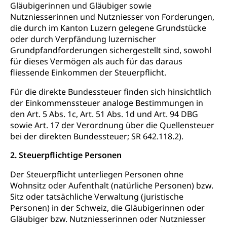
Fahrzeugausweis)
Gläubigerinnen und Gläubiger sowie
Geburtsurkunde, Geburtsschein, Geburtsanzeige
Nutzniesserinnen und Nutzniesser von Forderungen,
Namensänderungen
Familienzulagen (WAS Luzern)
die durch im Kanton Luzern gelegene Grundstücke
Kinder und Jugendliche
oder durch Verpfändung luzernischer
Schwangerschaft / Geburt (gruezi.lu.ch)
Mündigkeit, Kindesschutz, Jugendschutz
Grundpfandforderungen sichergestellt sind, sowohl
für dieses Vermögen als auch für das daraus
Kinder- und Jugendförderung
Pflege / Pflegeheim
fliessende Einkommen der Steuerpflicht.
Psychische Gesundheit
Hauspflege, spitalexterne Pflege, Spitex
Für die direkte Bundessteuer finden sich hinsichtlich
IV für Kinder und Jugendliche (WAS Luzern)
der Einkommenssteuer analoge Bestimmungen in
Betreuende Angehörige
Religion
den Art. 5 Abs. 1c, Art. 51 Abs. 1d und Art. 94 DBG
Pflegeheimliste und freie Pflegeplätze
Kirche, Gottesdienst, Seelsorge,
sowie Art. 17 der Verordnung über die Quellensteuer
Religionsgemeinschaft
bei der direkten Bundessteuer; SR 642.118.2).
Betreuung von Angehörigen (WAS Luzern)
Religionsvielfalt Im Kanton Luzern (unilu)
2. Steuerpflichtige Personen
Sport
Religion (gruezi.lu.ch)
Freizeitaktivitäten, Schulsport, Spitzensport,
Der Steuerpflicht unterliegen Personen ohne
Breitensport, Jugend und Sport, Sportanlagen
Wohnsitz oder Aufenthalt (natürliche Personen) bzw.
Sitz oder tatsächliche Verwaltung (juristische
Olympiateam Kanton Luzern
Tiere
Personen) in der Schweiz, die Gläubigerinnen oder
Gläubiger bzw. Nutzniesserinnen oder Nutzniesser
Offene Sporthallen
Haustiere, Heimtiere, Wildtiere, Veterinärmedizin,