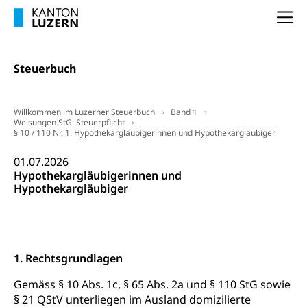
Zivilstandswesen
Adoption
Na
Adoptivkind, Adoptiveltern, Adoptionsvermittlung,
Adoptionsverfahren, elterliche Gewalt, elterliche
Sorge
Steuerbuch
Adoption
Aufenthaltsbewilligungen
Niederlassungsbewilligung, Aufenthalt,
Willkommen im Luzerner Steuerbuch
Band 1
Niederlassung, Wohnsitz
Weisungen StG: Steuerpflicht
§ 10 / 110 Nr. 1: Hypothekargläubigerinnen und Hypothekargläubiger
Amt für Migration
Ausweise und Bescheinigungen
01.07.2026
Reisepass, Identitätskarte, Visum, Geburtsurkunde
Hypothekargläubigerinnen und
Hypothekargläubiger
Jagdausweis, Fischereiausweis
Einbürgerung
Strafregisterauszug bestellen
Nationalität, Staatsangehörigkeit,
Staatsbürgerschaft, Bürgerrecht, Erwerb des
Waffen, Sprengstoffe und Pyrotechnik
Bürgerrechts, Verlust des Bürgerrechts,
1. Rechtsgrundlagen
Einbürgerungsverfahren
Reisepass, Identitätskarte
Gemäss § 10 Abs. 1c, § 65 Abs. 2a und § 110 StG sowie
Einbürgerungen
Geburt
Strassenverkehrsamt (Führerausweis,
§ 21 QStV unterliegen im Ausland domizilierte