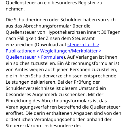
Quellensteuer an ein besonderes Register zu
Naturschutz, Umweltschutz
nehmen.
Natur (Dienststelle Landwirtschaft und
Chemie und Gifte
Die Schuldnerinnen oder Schuldner haben von sich
Wald)
aus das Abrechnungsformular über die
Giftabfälle, Giftmüll, Schadstoffe, Giftstoffe, Störfall
Quellensteuer von Hypothekarzinsen innert 30 Tagen
Natur- und Lanschaftsschutz (GEO-Portal
Sonderabfälle und Gifte (Umweltberatung
nach Fälligkeit der Zinsen dem Steueramt
rawi)
Eigentum
Luzern)
einzureichen (Download auf
steuern.lu.ch >
Boden
Liegenschaft, Immobilie, Grundstück
Publikationen > Wegleitungen/Merkblätter >
Quellensteuer > Formulare
). Auf Verlangen ist ihnen
ÖREB-Kataster
Energie
ein solches zuzustellen. Ein Abrechnungsformular ist
von Amtes wegen auch jenen Personen zuzustellen,
Grundeigentümerabfrage
Strom, Energieversorgung, Stromversorgung,
Energieverbrauch, Stromverbrauch, Energiequelle,
die in ihren Schuldenverzeichnissen entsprechende
Windenergie, Wasserkraft, Sonnenenergie, fossile
Leistungen deklarieren. Bei der Prüfung der
Energie, erneuerbare Energie, Biomasse
Schuldenverzeichnisse ist diesem Umstand ein
besonderes Augenmerk zu schenken. Mit der
Energiefachstellenkonferenz Zentralschweiz
Grundbuch
Einreichung des Abrechnungsformulars ist das
Veranlagungsverfahren betreffend die Quellensteuer
Grundbucheintrag, Grundbuchamt,
eröffnet. Die darin enthaltenen Angaben sind von den
Grundeigentum, Grundstück
ordentlichen Veranlagungsbehörden anhand der
Grundbuch
Steuererklärung, insbesondere des
Luft und Klima