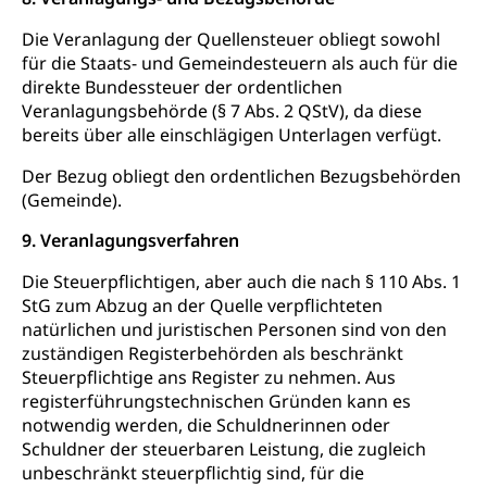
Anlaufstelle Schutz vor Diskriminierung
Strafregister und Strafverfahren
Schlichtungsstelle SEG
(fabia)
Die Veranlagung der Quellensteuer obliegt sowohl
Strafrecht, Strafrechtspflege, Gerichtsverfahren,
für die Staats- und Gemeindesteuern als auch für die
Strafregistereintrag, Strafregisterauszug,
Schutz vor Diskriminierung
direkte Bundessteuer der ordentlichen
Kriminalität
Veranlagungsbehörde (§ 7 Abs. 2 QStV), da diese
bereits über alle einschlägigen Unterlagen verfügt.
Strafverfahren Staatsanwaltschaft
Vormundschaft
Strafregisterauszug bestellen (EJPD)
Der Bezug obliegt den ordentlichen Bezugsbehörden
Vormund, Amtsvormund, Mündel,
Vormundschaftsbehörde, Kindesschutz,
(Gemeinde).
Jugendschutz
9. Veranlagungsverfahren
Kindes- und Erwachsenenschutz KESB
Die Steuerpflichtigen, aber auch die nach § 110 Abs. 1
Kindes- und Erwachsenenschutzbehörden im
StG zum Abzug an der Quelle verpflichteten
Umwelt und Bauen
Kanton Luzern
natürlichen und juristischen Personen sind von den
zuständigen Registerbehörden als beschränkt
Abfall
Steuerpflichtige ans Register zu nehmen. Aus
Abfallentsorgung, Kehrichtabfuhr, Müllabfuhr
registerführungstechnischen Gründen kann es
notwendig werden, die Schuldnerinnen oder
Abfall und Entsorgung
Boden, Natur und Landschaft
Schuldner der steuerbaren Leistung, die zugleich
unbeschränkt steuerpflichtig sind, für die
Gemeindeverbände für Abfallentsorgung
Bodenschutz, Landschaftsschutz, Gewässerschutz,