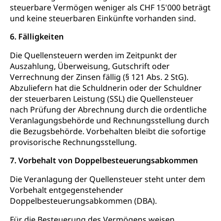
Schutzraumbaupflicht
steuerbare Vermögen weniger als CHF 15'000 beträgt
und keine steuerbaren Einkünfte vorhanden sind.
Zivilschutz
6. Fälligkeiten
Staat und Recht
Die Quellensteuern werden im Zeitpunkt der
Auszahlung, Überweisung, Gutschrift oder
Gleichstellung von Frau und Mann
Verrechnung der Zinsen fällig (§ 121 Abs. 2 StG).
Diskriminierung, Gleichstellungsbüro, Mobbing
Abzuliefern hat die Schuldnerin oder der Schuldner
der steuerbaren Leistung (SSL) die Quellensteuer
Gleichstellung aller Geschlechter und
Zivilverfahren
nach Prüfung der Abrechnung durch die ordentliche
Lebensformen
Veranlagungsbehörde und Rechnungsstellung durch
Zivilrecht, Zivilrechtspflege, Gerichtsverfahren
die Bezugsbehörde. Vorbehalten bleibt die sofortige
Gleichstellung Menschen mit
provisorische Rechnungsstellung.
Bezirksgerichte: Aufgaben und Verfahren
Behinderungen
Betreibung und Konkurs
7. Vorbehalt von Doppelbesteuerungsabkommen
Kosten im Zivilprozess
Schlichtungsbehörde Gleichstellung
Bankrott, Schulden, Zahlungsunfähigkeit, Pfändung
Die Veranlagung der Quellensteuer steht unter dem
Schulden (gruezi.lu.ch)
Demokratie
Vorbehalt entgegenstehender
Betreibungsämter
Doppelbesteuerungsabkommen (DBA).
Regierungsform, Stimm- und Wahlrecht,
Stimmrecht, Abstimmungen, Wahlen, politische
Betreibungsverfahren
Für die Besteuerung des Vermögens weisen
Parteien, Grundfreiheiten, Pluralismus