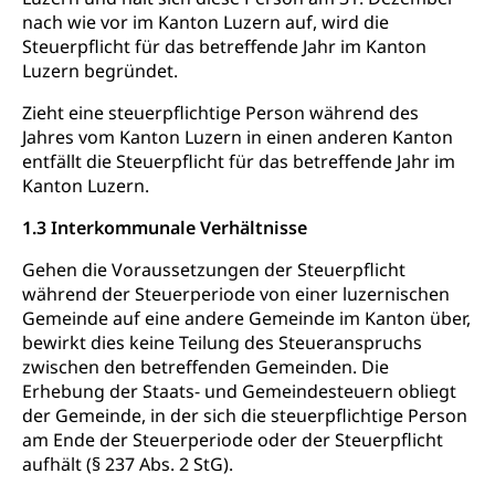
internationale Erschöpfung, Preisabsprache, Kartell,
nach wie vor im Kanton Luzern auf, wird die
Cassis-deDijon-Prinzip
Steuerpflicht für das betreffende Jahr im Kanton
Luzern begründet.
Lebensmittelkontrolle und
Krankenversicherung
Verbraucherschutz
Zieht eine steuerpflichtige Person während des
Unfallversicherung, Berufsunfallversicherung,
Jahres vom Kanton Luzern in einen anderen Kanton
Krankheit, Unfall, Prämienverbilligung,
entfällt die Steuerpflicht für das betreffende Jahr im
Krankenkasse
Kanton Luzern.
Krankenversicherung (WAS Luzern)
Lebensmittelsicherheit
1.3 Interkommunale Verhältnisse
Prämienverbilligung (WAS Luzern)
sichere Lebensmittel, Lebensmittelkontrolle,
Gehen die Voraussetzungen der Steuerpflicht
Lebensmittelhygiene, Produktesicherheit
Obligatorische Krankenversicherung (WAS
während der Steuerperiode von einer luzernischen
Luzern)
Gemeinde auf eine andere Gemeinde im Kanton über,
Trinkwasser
Prävention
bewirkt dies keine Teilung des Steueranspruchs
Kranken- und Unfallversicherung
Lebensmittel
Gesundheitsvorsorge, Wellness, Unfallverhütung,
zwischen den betreffenden Gemeinden. Die
Suchtprävention, Alkoholprävention,
Erhebung der Staats- und Gemeindesteuern obliegt
Tabakprävention, Primärprävention,
der Gemeinde, in der sich die steuerpflichtige Person
Sekundärprävention, Tertiärprävention
am Ende der Steuerperiode oder der Steuerpflicht
aufhält (§ 237 Abs. 2 StG).
Darmkrebsvorsorge
Soziale Sicherheit