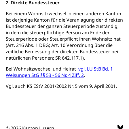
2. Direkte Bundessteuer
Kantonales Tabakpräventionsprogramm
Sozialversicherungen, Sozialpolitik,
Arbeitslosenversicherung,
Gesundheitsförderung
Bei einem Wohnsitzwechsel in einen anderen Kanton
Mutterschaftsversicherung, Krankenversicherung,
Unfallversicherung, Invalidenversicherung,
ist derjenige Kanton für die Veranlagung der direkten
Prävention (Polizei)
Sozialhilfe
Bundessteuer der ganzen Steuerperiode zuständig,
Suchtprävention
in dem die steuerpflichtige Person am Ende der
Kranken- und Unfallversicherung
Sucht und Drogen
Steuerperiode oder Steuerpflicht ihren Wohnsitz hat
Gesundheitsversorgung
(gruezi.lu.ch)
(Art. 216 Abs. 1 DBG; Art. 10 Verordnung über die
Drogenabhängigkeit, Drogensucht,
zeitliche Bemessung der direkten Bundessteuer bei
Medikamentenabhängigkeit,
Krankenversicherung (WAS Luzern)
natürlichen Personen; SR 642.117.1).
Arzneimittelabhängigkeit, Suchtkrankheit,
Existenzsicherung - Sozialhilfe
Drogenabhängige, Drogensüchtige,
Bei Wohnsitzwechsel und Heirat
vgl. LU StB Bd. 1
Betäubungsmittel, Suchtmittel, Psychopharmaka
Soziales und Gesellschaft (Dienststelle)
Weisungen StG §§ 53 - 56 Nr. 4 Ziff. 2
.
Fachstelle Sucht Region Luzern
Gesundheitsversorgung
Opferhilfe
Vgl. auch KS EStV 2001/2002 Nr. 5 vom 9. April 2001.
Drogen (Polizei)
Gesundheitsversorgung, Spital, Pflegeinitiative,
Arbeitslosenversicherung (WAS Luzern)
Ambulant vor stationär, AVOS, Patientendossier
Sucht
Invalidenversicherung (WAS Luzern)
Gesundheitsversorgung
AHV / IV
Soziale Sicherheit
Altersrente, Invalidenrente, Witwenrente,
Sozialversicherung, Vorsorgeeinrichtung,
© 2026 Kanton Luzern