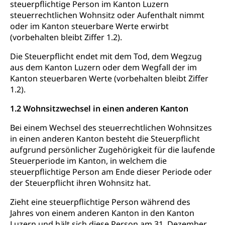
Studienbeiträge Höhere Berufsbildung
steuerpflichtige Person im Kanton Luzern
Sonderschulung
Weiterbildung, Forschung, Entwicklung,
steuerrechtlichen Wohnsitz oder Aufenthalt nimmt
Dienstleistungen, Hochschule Luzern,
Finanzielle Unterstützung Pädagogische
Musikschulen
Fachhochschule Zentralschweiz, HSLU,
oder im Kanton steuerbare Werte erwirbt
Hochschule PHLU
Pädagogische Hochschule Luzern, PH Luzern, UniLU,
(vorbehalten bleibt Ziffer 1.2).
Schulferien
swissuniversities (Dachorganisation der Schweizer
Stipendien Hochschule Luzern hslu
Hochschulen)
Früherziehung
Die Steuerpflicht endet mit dem Tod, dem Wegzug
aus dem Kanton Luzern oder dem Wegfall der im
Schuldienste
swissuniversities
Vorschule
Kanton steuerbaren Werte (vorbehalten bleibt Ziffer
1.2).
Betreuungsangebote
Universität Luzern
Kindergarten, Kinderkrippe, Krippe, Kinderhort,
Kindertagesstätte, Spielgruppe, Tagesmutter,
Schulliste
1.2 Wohnsitzwechsel in einen anderen Kanton
Fachstelle Hochschulbildung
Freiwilliges Kindergarten Jahr
Heilpädagogische Schulen
Bei einem Wechsel des steuerrechtlichen Wohnsitzes
Kinderbetreuung
in einen anderen Kanton besteht die Steuerpflicht
Freiwilliger Schulsport
Freiwilliges Kindergarten Jahr
aufgrund persönlicher Zugehörigkeit für die laufende
Gesundheit und Soziales
Steuerperiode im Kanton, in welchem die
Frühe Sprachförderung
steuerpflichtige Person am Ende dieser Periode oder
Konsumentenschutz
der Steuerpflicht ihren Wohnsitz hat.
Kindergarten & Basisstufe
Konsumentenrechte, Produktsicherheit,
Frühe Förderung
Zieht eine steuerpflichtige Person während des
Preisüberwachung, Preisüberwacher,
Jahres von einem anderen Kanton in den Kanton
Konsumentenorganisation, parallele Einfuhr,
Luzern und hält sich diese Person am 31. Dezember
regionale Erschöpfung, nationale Erschöpfung,