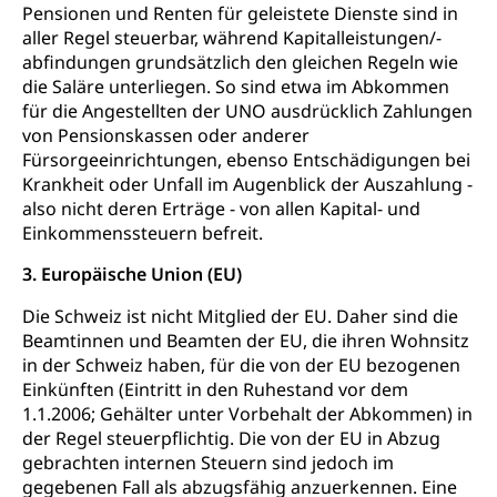
Militär
Bevölkerungsschutz
Pensionen und Renten für geleistete Dienste sind in
aller Regel steuerbar, während Kapitalleistungen/-
Schweizer Armee
Katastrophenschutz, Katastrophenhilfe, Polizei,
abfindungen grundsätzlich den gleichen Regeln wie
Feuerwehr, Gesundheitswesen, technische Betriebe,
Erwerbsausfallentschädigung (WAS Luzern)
die Saläre unterliegen. So sind etwa im Abkommen
Alarmierung, Sirenentest
für die Angestellten der UNO ausdrücklich Zahlungen
von Pensionskassen oder anderer
Kantonaler Führungsstab
Polizei
Fürsorgeeinrichtungen, ebenso Entschädigungen bei
Ordnungskräfte, Sicherheit, öffentliche Ordnung
Krankheit oder Unfall im Augenblick der Auszahlung -
also nicht deren Erträge - von allen Kapital- und
Polizei
Versorgung
Einkommenssteuern befreit.
Vorratshaltung, Vorrat
3. Europäische Union (EU)
Wasserversorgung
Waffen
Die Schweiz ist nicht Mitglied der EU. Daher sind die
Beamtinnen und Beamten der EU, die ihren Wohnsitz
Waffenerwerbsschein, Waffenschein, Waffenbüro,
in der Schweiz haben, für die von der EU bezogenen
Waffentragen, Selbstverteidigung
Einkünften (Eintritt in den Ruhestand vor dem
1.1.2006; Gehälter unter Vorbehalt der Abkommen) in
Waffen, Sprengstoffe und Pyrotechnik
Zivildienst
der Regel steuerpflichtig. Die von der EU in Abzug
Militärdienst
gebrachten internen Steuern sind jedoch im
gegebenen Fall als abzugsfähig anzuerkennen. Eine