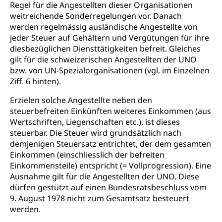
Olympiateam Kanton Luzern
Tiere
Regel für die Angestellten dieser Organisationen
weitreichende Sonderregelungen vor. Danach
Offene Sporthallen
Haustiere, Heimtiere, Wildtiere, Veterinärmedizin,
werden regelmässig ausländische Angestellte von
Tiermedizin, Tierarzt, Tierschutz, Jagd, Fischerei,
Gesundheitsförderung
jeder Steuer auf Gehältern und Vergütungen für ihre
Viehzucht
diesbezüglichen Diensttätigkeiten befreit. Gleiches
Jugend+Sport
Tierschutz
Todesfall
gilt für die schweizerischen Angestellten der UNO
Freiwilliger Schulsport
bzw. von UN-Spezialorganisationen (vgl. im Einzelnen
Hobbytierhaltung und Bienen
Bestattung, Beerdigung, Testament, Erbrecht,
Ziff. 6 hinten).
Erbschaft, Todesschein, Todesanzeige,
Sportförderung
Veterinärdienst
Zivilstandsamt, Erben, Erbenliste
Erzielen solche Angestellte neben den
Wildtiere
steuerbefreiten Einkünften weiteres Einkommen (aus
Ärztliche Todesbescheinigung
Wertschriften, Liegenschaften etc.), ist dieses
Halten von Wildtieren
steuerbar. Die Steuer wird grundsätzlich nach
Sicherheit
Haltung Heimtiere
demjenigen Steuersatz entrichtet, der dem gesamten
Einkommen (einschliesslich der befreiten
Hunde
Armee
Einkommensteile) entspricht (= Vollprogression). Eine
Ausnahme gilt für die Angestellten der UNO. Diese
Militär, Militärdienst, Militärdienstpflicht,
dürfen gestützt auf einen Bundesratsbeschluss vom
Wehrpflicht, Berufssoldat, Militärdienstverweigerer,
Dienstverweigerer, Militärdienstverweigerung,
9. August 1978 nicht zum Gesamtsatz besteuert
Wehrpflichtersatz, Wehrpflichtersatzabgabe
werden.