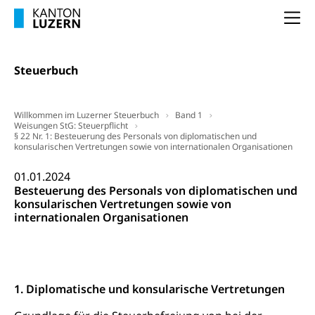
Staatsarchiv Luzern
Kulturelle Einrichtungen
Na
Zentral- und Hochschulbibliothek
Museen, Theater, Bibliotheken
Archiv der Denkmalpflege
Dienststelle Kultur
Kulturförderung
Steuerbuch
Kunst & Kultur (Luzern Tourismus)
Kulturpolitik, Sprachförderung, Denkmalpflege,
kulturelles Angebot, Kulturerbe, kulturelles Erbe,
Willkommen im Luzerner Steuerbuch
Band 1
Nachwuchsförderung, Vermittlung, Selektive
Weisungen StG: Steuerpflicht
Förderung, Kulturausschreibungen, Kulturpreis,
§ 22 Nr. 1: Besteuerung des Personals von diplomatischen und
Werkbeitrag, Produktionsbeitrag, Recherche,
konsularischen Vertretungen sowie von internationalen Organisationen
Bildende Kunst, Angewandte Kunst, Theater/Tanz,
Musik, Entwicklung, Programmbeiträge,
01.01.2024
Filmförderung, Regionale Förderfonds,
Besteuerung des Personals von diplomatischen und
Werkankäufe, Kunstankäufe, Kunst und Bau, Schule
konsularischen Vertretungen sowie von
und Kultur, Kulturgesuche, Kulturvermittlung
internationalen Organisationen
Kulturförderung und Vermittlung
Angebote für Schulklassen
Mobilität
1. Diplomatische und konsularische Vertretungen
Zentralschweizer Filmförderung
Schiene und öffentlicher Verkehr