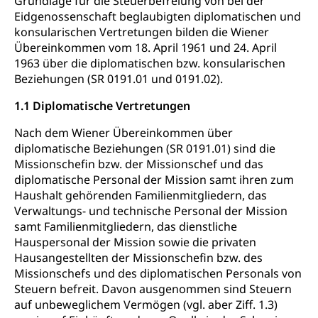
Grundlage für die Steuerbefreiung von bei der
Eidgenossenschaft beglaubigten diplomatischen und
Schienenverkehr, Zugverkehr, Bahnverkehr,
Transportmittel, öffentlicher Verkehr
konsularischen Vertretungen bilden die Wiener
Übereinkommen vom 18. April 1961 und 24. April
Verkehrsverbund Luzern VVL
Schifffahrt
1963 über die diplomatischen bzw. konsularischen
Beziehungen (SR 0191.01 und 0191.02).
Öffentlicher Verkehr Luzern Mobil
Schiffsverkehr, Binnenschifffahrt, Seeschifffahrt,
Flussschifffahrt
1.1 Diplomatische Vertretungen
Schifffahrt (Strassenverkehrsamt)
Strasse
Nach dem Wiener Übereinkommen über
diplomatische Beziehungen (SR 0191.01) sind die
Autoverkehr, Lastwagenverkehr, Schwerverkehr,
Missionschefin bzw. der Missionschef und das
leistungsabhängige Schwerverkehrsabgabe,
diplomatische Personal der Mission samt ihren zum
Langsamverkehr, Transportmittel, Auto, Motorrad,
Individualverkehr
Haushalt gehörenden Familienmitgliedern, das
Verwaltungs- und technische Personal der Mission
zentras (Betrieb und Unterhalt LU, OW, NW,
samt Familienmitgliedern, das dienstliche
ZG)
Hauspersonal der Mission sowie die privaten
Persönliches
Hausangestellten der Missionschefin bzw. des
Strassenverkehrsamt
Missionschefs und des diplomatischen Personals von
Verkehr und Infrastruktur vif
Steuern befreit. Davon ausgenommen sind Steuern
Zivilstand
auf unbeweglichem Vermögen (vgl. aber Ziff. 1.3)
Kantonsstrassen
Geburt, Heirat, Ehe, Partnerschaft, Tod,