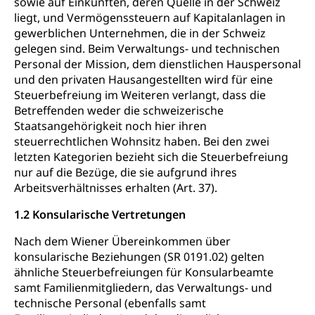
sowie auf Einkünften, deren Quelle in der Schweiz
Zivilstandsamt, Zivilstandsregiste
liegt, und Vermögenssteuern auf Kapitalanlagen in
gewerblichen Unternehmen, die in der Schweiz
Zivilstandswesen
Adoption
gelegen sind. Beim Verwaltungs- und technischen
Adoptivkind, Adoptiveltern, Adoptionsvermittlung,
Personal der Mission, dem dienstlichen Hauspersonal
Adoptionsverfahren, elterliche Gewalt, elterliche
und den privaten Hausangestellten wird für eine
Sorge
Steuerbefreiung im Weiteren verlangt, dass die
Betreffenden weder die schweizerische
Adoption
Aufenthaltsbewilligungen
Staatsangehörigkeit noch hier ihren
steuerrechtlichen Wohnsitz haben. Bei den zwei
Niederlassungsbewilligung, Aufenthalt,
letzten Kategorien bezieht sich die Steuerbefreiung
Niederlassung, Wohnsitz
nur auf die Bezüge, die sie aufgrund ihres
Amt für Migration
Ausweise und Bescheinigungen
Arbeitsverhältnisses erhalten (Art. 37).
Reisepass, Identitätskarte, Visum, Geburtsurkunde
1.2 Konsularische Vertretungen
Jagdausweis, Fischereiausweis
Nach dem Wiener Übereinkommen über
Einbürgerung
konsularische Beziehungen (SR 0191.02) gelten
Strafregisterauszug bestellen
Nationalität, Staatsangehörigkeit,
ähnliche Steuerbefreiungen für Konsularbeamte
Staatsbürgerschaft, Bürgerrecht, Erwerb des
samt Familienmitgliedern, das Verwaltungs- und
Waffen, Sprengstoffe und Pyrotechnik
Bürgerrechts, Verlust des Bürgerrechts,
technische Personal (ebenfalls samt
Einbürgerungsverfahren
Reisepass, Identitätskarte