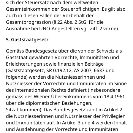
Betreibungsämter
sich der Steuersatz nach dem weltweiten
Regierungsform, Stimm- und Wahlrecht,
Stimmrecht, Abstimmungen, Wahlen, politische
Gesamteinkommen der Steuerpflichtigen. Es gilt also
Betreibungsverfahren
Parteien, Grundfreiheiten, Pluralismus
auch in diesen Fällen der Vorbehalt der
Gesamtprogression (§ 22 Abs. 2 StG; für die
Konkursämter
Volksrechte
Kantonale Steuern
Ausnahme bei UNO-Angestellten vgl. Ziff. 2 vorne).
Finanzausgleich, Einkommenssteuer, Kopfsteuer,
5. Gaststaatgesetz
Personalsteuer, Haushaltssteuer, Vermögenssteuer,
Verrechnungssteuer, Quellensteuer,
Gemäss Bundesgesetz über die von der Schweiz als
Grundstückgewinnsteuer, Liegenschaftssteuer,
Gaststaat gewährten Vorrechte, Immunitäten und
Handänderungssteuer, Grundsteuer, Kirchensteuer,
Erleichterungen sowie finanziellen Beiträge
Gewerbesteuer, Vergnügungssteuer,
(Gaststaatgesetz, SR 0.192.12, AS 2007, 6637 und
Reklameplakatsteuer, Verkehrssteuer,
Erbschaftssteuer, Schenkungssteuer, Gewinn- und
folgende) werden die Nutzniesserinnen und
Kapitalsteuer
Nutzniesser der Vorrechte und Immunitäten im Sinne
des internationalen Rechts definiert (insbesondere
Steuern (Dienststelle)
Ombudsstellen
gemäss des Wiener Übereinkommens vom 18.4.1961
über die diplomatischen Beziehungen,
Vermittler, Vermittlungsstelle, Schlichtungsstelle,
Sitzabkommen). Das Bundesgesetz zählt in Artikel 2
Vermittlung, Schlichtung, Mediation
die Nutzniesserinnen und Nutzniesser der Privilegien
und Immunitäten auf. In Artikel 3 und 4 werden Inhalt
Umgang mit Beschwerden (Volksschulen)
Rassismus
und Ausdehnung der Vorrechte und Immunitäten
Beschwerde Strassenverkehrsamt
Diskriminierung, Fremdenfeindlichkeit,