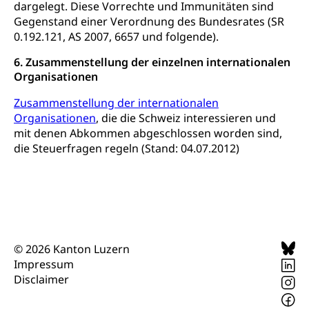
dargelegt. Diese Vorrechte und Immunitäten sind
Gleichberechtigung
Gegenstand einer Verordnung des Bundesrates (SR
Beschwerdestelle Spitäler
0.192.121, AS 2007, 6657 und folgende).
Anlaufstelle Schutz vor Diskriminierung
Strafregister und Strafverfahren
Schlichtungsstelle SEG
(fabia)
6. Zusammenstellung der einzelnen internationalen
Strafrecht, Strafrechtspflege, Gerichtsverfahren,
Organisationen
Strafregistereintrag, Strafregisterauszug,
Schutz vor Diskriminierung
Kriminalität
Zusammenstellung der internationalen
Organisationen
, die die Schweiz interessieren und
Strafverfahren Staatsanwaltschaft
Vormundschaft
mit denen Abkommen abgeschlossen worden sind,
Strafregisterauszug bestellen (EJPD)
Vormund, Amtsvormund, Mündel,
die Steuerfragen regeln (Stand: 04.07.2012)
Vormundschaftsbehörde, Kindesschutz,
Jugendschutz
Kindes- und Erwachsenenschutz KESB
Kindes- und Erwachsenenschutzbehörden im
Umwelt und Bauen
Kanton Luzern
© 2026 Kanton Luzern
Impressum
Abfall
Disclaimer
Abfallentsorgung, Kehrichtabfuhr, Müllabfuhr