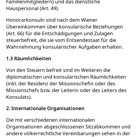
Familienmitgliedern) und das dienstliche
Hauspersonal (Art. 49).
Einbürgerungen
Geburt
Strassenverkehrsamt (Führerausweis,
Fahrzeugausweis)
Geburtsurkunde, Geburtsschein, Geburtsanzeige
Honorarkonsuln sind nach dem Wiener
Namensänderungen
Übereinkommen über konsularische Beziehungen
Familienzulagen (WAS Luzern)
Kinder und Jugendliche
(Art. 66) für die Entschädigungen und Zulagen
steuerbefreit, die sie vom Entsendestaat für die
Schwangerschaft / Geburt (gruezi.lu.ch)
Mündigkeit, Kindesschutz, Jugendschutz
Wahrnehmung konsularischer Aufgaben erhalten.
Kinder- und Jugendförderung
Pflege / Pflegeheim
1.3 Räumlichkeiten
Psychische Gesundheit
Hauspflege, spitalexterne Pflege, Spitex
Von den Steuern befreit sind im Weiteren die
IV für Kinder und Jugendliche (WAS Luzern)
diplomatischen und konsularischen Räumlichkeiten
Betreuende Angehörige
Religion
(inkl. der Residenz der Missionschefin oder des
Pflegeheimliste und freie Pflegeplätze
Kirche, Gottesdienst, Seelsorge,
Missionschefs bzw. der Leiterin oder des Leiters des
Religionsgemeinschaft
Konsulats).
Betreuung von Angehörigen (WAS Luzern)
2. Internationale Organisationen
Religionsvielfalt Im Kanton Luzern (unilu)
Sport
Religion (gruezi.lu.ch)
Freizeitaktivitäten, Schulsport, Spitzensport,
Die mit verschiedenen internationalen
Breitensport, Jugend und Sport, Sportanlagen
Organisationen abgeschlossenen Sitzabkommen und
andere völkerrechtliche Vereinbarungen sehen in der