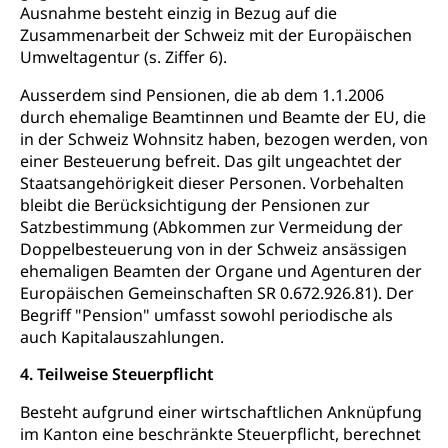
Bundesamt für Zivildienst ZIVI
Zivilschutz
Ausnahme besteht einzig in Bezug auf die
Zusammenarbeit der Schweiz mit der Europäischen
Erwerbsausfallentschädigung (WAS Luzern)
Schutzdienstpflicht, Schutzraum,
Umweltagentur (s. Ziffer 6).
Schutzraumbaupflicht
Ausserdem sind Pensionen, die ab dem 1.1.2006
Zivilschutz
durch ehemalige Beamtinnen und Beamte der EU, die
in der Schweiz Wohnsitz haben, bezogen werden, von
Staat und Recht
einer Besteuerung befreit. Das gilt ungeachtet der
Staatsangehörigkeit dieser Personen. Vorbehalten
Gleichstellung von Frau und Mann
bleibt die Berücksichtigung der Pensionen zur
Diskriminierung, Gleichstellungsbüro, Mobbing
Satzbestimmung (Abkommen zur Vermeidung der
Doppelbesteuerung von in der Schweiz ansässigen
Gleichstellung aller Geschlechter und
Zivilverfahren
ehemaligen Beamten der Organe und Agenturen der
Lebensformen
Europäischen Gemeinschaften SR 0.672.926.81). Der
Zivilrecht, Zivilrechtspflege, Gerichtsverfahren
Begriff "Pension" umfasst sowohl periodische als
Gleichstellung Menschen mit
auch Kapitalauszahlungen.
Bezirksgerichte: Aufgaben und Verfahren
Behinderungen
Betreibung und Konkurs
4. Teilweise Steuerpflicht
Kosten im Zivilprozess
Schlichtungsbehörde Gleichstellung
Bankrott, Schulden, Zahlungsunfähigkeit, Pfändung
Besteht aufgrund einer wirtschaftlichen Anknüpfung
Schulden (gruezi.lu.ch)
Demokratie
im Kanton eine beschränkte Steuerpflicht, berechnet