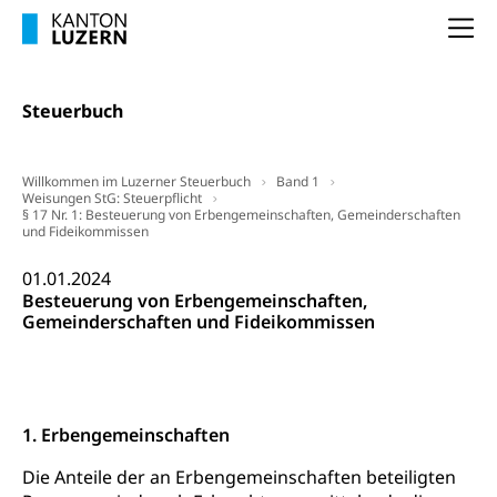
Frühe Sprachförderung
Konsumentenschutz
Na
Kindergarten & Basisstufe
Konsumentenrechte, Produktsicherheit,
Frühe Förderung
Preisüberwachung, Preisüberwacher,
Konsumentenorganisation, parallele Einfuhr,
Steuerbuch
regionale Erschöpfung, nationale Erschöpfung,
internationale Erschöpfung, Preisabsprache, Kartell,
Cassis-deDijon-Prinzip
Willkommen im Luzerner Steuerbuch
Band 1
Weisungen StG: Steuerpflicht
§ 17 Nr. 1: Besteuerung von Erbengemeinschaften, Gemeinderschaften
Lebensmittelkontrolle und
Krankenversicherung
und Fideikommissen
Verbraucherschutz
Unfallversicherung, Berufsunfallversicherung,
01.01.2024
Krankheit, Unfall, Prämienverbilligung,
Besteuerung von Erbengemeinschaften,
Krankenkasse
Gemeinderschaften und Fideikommissen
Krankenversicherung (WAS Luzern)
Lebensmittelsicherheit
Prämienverbilligung (WAS Luzern)
sichere Lebensmittel, Lebensmittelkontrolle,
Lebensmittelhygiene, Produktesicherheit
Obligatorische Krankenversicherung (WAS
1. Erbengemeinschaften
Luzern)
Trinkwasser
Prävention
Die Anteile der an Erbengemeinschaften beteiligten
Kranken- und Unfallversicherung
Lebensmittel
Gesundheitsvorsorge, Wellness, Unfallverhütung,