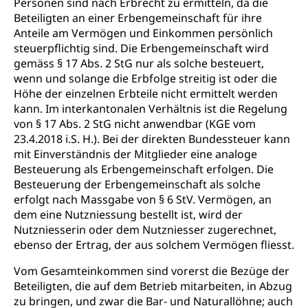
Personen sind nach Erbrecht zu ermitteln, da die
Suchtprävention, Alkoholprävention,
Beteiligten an einer Erbengemeinschaft für ihre
Tabakprävention, Primärprävention,
Anteile am Vermögen und Einkommen persönlich
Sekundärprävention, Tertiärprävention
steuerpflichtig sind. Die Erbengemeinschaft wird
gemäss § 17 Abs. 2 StG nur als solche besteuert,
Darmkrebsvorsorge
Soziale Sicherheit
wenn und solange die Erbfolge streitig ist oder die
Kantonales Tabakpräventionsprogramm
Sozialversicherungen, Sozialpolitik,
Höhe der einzelnen Erbteile nicht ermittelt werden
Arbeitslosenversicherung,
kann. Im interkantonalen Verhältnis ist die Regelung
Gesundheitsförderung
Mutterschaftsversicherung, Krankenversicherung,
von § 17 Abs. 2 StG nicht anwendbar (KGE vom
Unfallversicherung, Invalidenversicherung,
Prävention (Polizei)
23.4.2018 i.S. H.). Bei der direkten Bundessteuer kann
Sozialhilfe
mit Einverständnis der Mitglieder eine analoge
Suchtprävention
Besteuerung als Erbengemeinschaft erfolgen. Die
Kranken- und Unfallversicherung
Sucht und Drogen
Gesundheitsversorgung
Besteuerung der Erbengemeinschaft als solche
(gruezi.lu.ch)
Drogenabhängigkeit, Drogensucht,
erfolgt nach Massgabe von § 6 StV. Vermögen, an
Medikamentenabhängigkeit,
Krankenversicherung (WAS Luzern)
dem eine Nutzniessung bestellt ist, wird der
Arzneimittelabhängigkeit, Suchtkrankheit,
Nutzniesserin oder dem Nutzniesser zugerechnet,
Existenzsicherung - Sozialhilfe
Drogenabhängige, Drogensüchtige,
ebenso der Ertrag, der aus solchem Vermögen fliesst.
Betäubungsmittel, Suchtmittel, Psychopharmaka
Soziales und Gesellschaft (Dienststelle)
Vom Gesamteinkommen sind vorerst die Bezüge der
Fachstelle Sucht Region Luzern
Gesundheitsversorgung
Opferhilfe
Beteiligten, die auf dem Betrieb mitarbeiten, in Abzug
Drogen (Polizei)
Gesundheitsversorgung, Spital, Pflegeinitiative,
zu bringen, und zwar die Bar- und Naturallöhne; auch
Arbeitslosenversicherung (WAS Luzern)