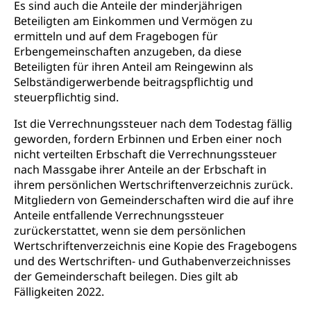
Es sind auch die Anteile der minderjährigen
Bücher, Bundesarchiv, Landesbibliothek
Beteiligten am Einkommen und Vermögen zu
ermitteln und auf dem Fragebogen für
Staatsarchiv Luzern
Kulturelle Einrichtungen
Erbengemeinschaften anzugeben, da diese
Zentral- und Hochschulbibliothek
Museen, Theater, Bibliotheken
Beteiligten für ihren Anteil am Reingewinn als
Selbständigerwerbende beitragspflichtig und
Archiv der Denkmalpflege
Dienststelle Kultur
Kulturförderung
steuerpflichtig sind.
Kunst & Kultur (Luzern Tourismus)
Kulturpolitik, Sprachförderung, Denkmalpflege,
Ist die Verrechnungssteuer nach dem Todestag fällig
kulturelles Angebot, Kulturerbe, kulturelles Erbe,
geworden, fordern Erbinnen und Erben einer noch
Nachwuchsförderung, Vermittlung, Selektive
nicht verteilten Erbschaft die Verrechnungssteuer
Förderung, Kulturausschreibungen, Kulturpreis,
nach Massgabe ihrer Anteile an der Erbschaft in
Werkbeitrag, Produktionsbeitrag, Recherche,
Bildende Kunst, Angewandte Kunst, Theater/Tanz,
ihrem persönlichen Wertschriftenverzeichnis zurück.
Musik, Entwicklung, Programmbeiträge,
Mitgliedern von Gemeinderschaften wird die auf ihre
Filmförderung, Regionale Förderfonds,
Anteile entfallende Verrechnungssteuer
Werkankäufe, Kunstankäufe, Kunst und Bau, Schule
zurückerstattet, wenn sie dem persönlichen
und Kultur, Kulturgesuche, Kulturvermittlung
Wertschriftenverzeichnis eine Kopie des Fragebogens
und des Wertschriften- und Guthabenverzeichnisses
Kulturförderung und Vermittlung
der Gemeinderschaft beilegen. Dies gilt ab
Angebote für Schulklassen
Fälligkeiten 2022.
Mobilität