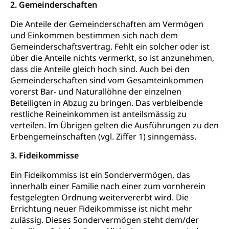
Zentralschweizer Filmförderung
2. Gemeinderschaften
Schiene und öffentlicher Verkehr
Die Anteile der Gemeinderschaften am Vermögen
Schienenverkehr, Zugverkehr, Bahnverkehr,
und Einkommen bestimmen sich nach dem
Transportmittel, öffentlicher Verkehr
Gemeinderschaftsvertrag. Fehlt ein solcher oder ist
über die Anteile nichts vermerkt, so ist anzunehmen,
Verkehrsverbund Luzern VVL
Schifffahrt
dass die Anteile gleich hoch sind. Auch bei den
Öffentlicher Verkehr Luzern Mobil
Schiffsverkehr, Binnenschifffahrt, Seeschifffahrt,
Gemeinderschaften sind vom Gesamteinkommen
Flussschifffahrt
vorerst Bar- und Naturallöhne der einzelnen
Beteiligten in Abzug zu bringen. Das verbleibende
Schifffahrt (Strassenverkehrsamt)
Strasse
restliche Reineinkommen ist anteilsmässig zu
verteilen. Im Übrigen gelten die Ausführungen zu den
Autoverkehr, Lastwagenverkehr, Schwerverkehr,
Erbengemeinschaften (vgl. Ziffer 1) sinngemäss.
leistungsabhängige Schwerverkehrsabgabe,
Langsamverkehr, Transportmittel, Auto, Motorrad,
3. Fideikommisse
Individualverkehr
Ein Fideikommiss ist ein Sondervermögen, das
zentras (Betrieb und Unterhalt LU, OW, NW,
innerhalb einer Familie nach einer zum vornherein
ZG)
festgelegten Ordnung weitervererbt wird. Die
Persönliches
Strassenverkehrsamt
Errichtung neuer Fideikommisse ist nicht mehr
zulässig. Dieses Sondervermögen steht dem/der
Verkehr und Infrastruktur vif
Zivilstand