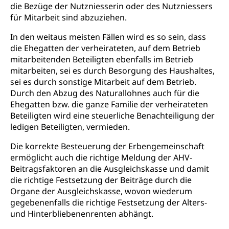
Ambulant vor stationär, AVOS, Patientendossier
die Bezüge der Nutzniesserin oder des Nutzniessers
Sucht
Invalidenversicherung (WAS Luzern)
für Mitarbeit sind abzuziehen.
Gesundheitsversorgung
AHV / IV
Soziale Sicherheit
In den weitaus meisten Fällen wird es so sein, dass
Altersrente, Invalidenrente, Witwenrente,
die Ehegatten der verheirateten, auf dem Betrieb
Sozialversicherung, Vorsorgeeinrichtung,
mitarbeitenden Beteiligten ebenfalls im Betrieb
Pensionskasse, erste Säule, zweite Säule, dritte
mitarbeiten, sei es durch Besorgung des Haushaltes,
Säule, Hilflosenentschädigung,
sei es durch sonstige Mitarbeit auf dem Betrieb.
Ergänzungsleistungen, Altersvorsorge,
Todesfallversicherung
Durch den Abzug des Naturallohnes auch für die
Ehegatten bzw. die ganze Familie der verheirateten
Hilfslosenentschädigung (WAS Luzern)
Behinderung
Beteiligten wird eine steuerliche Benachteiligung der
ledigen Beteiligten, vermieden.
AHV-Hinterlassenenrente (WAS Luzern)
Körperbehinderung, körperliche Behinderung,
geistige Behinderung, psychische Behinderung,
Die korrekte Besteuerung der Erbengemeinschaft
AHV-Beiträge (WAS Luzern)
Erwerbsunfähigkeit, Behinderte
ermöglicht auch die richtige Meldung der AHV-
Informationsstelle AHV/IV
Beitragsfaktoren an die Ausgleichskasse und damit
Inklusion im Sport
die richtige Festsetzung der Beiträge durch die
Ergänzungsleistungen (EL) (WAS Luzern)
Menschen mit Behinderungen
Organe der Ausgleichskasse, wovon wiederum
Kultur und Medien
AHV-Altersrente (WAS Luzern)
gegebenenfalls die richtige Festsetzung der Alters-
und Hinterbliebenenrenten abhängt.
IV-Leistungen (WAS Luzern)
Archive und Bibliotheken