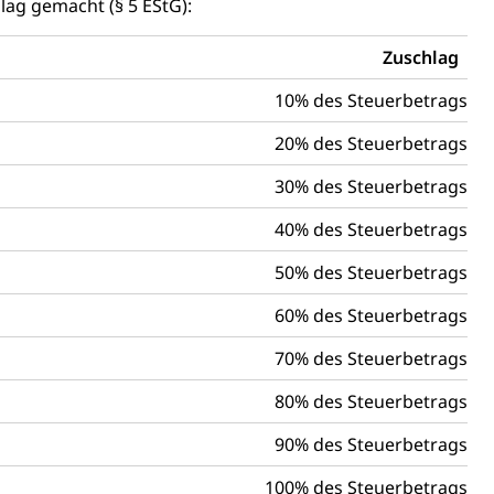
t, Weiterbildung, Forschung, Entwicklung, Dienstleistungen,
lag gemacht (§ 5 EStG):
en Hochschule Luzern hslu
e Luzern, PH Luzern, UniLU, swissuniversities
Zuschlag
10% des Steuerbetrags
gesmutter, Freiwilliges Kindergarten Jahr
20% des Steuerbetrags
erung
Kindergarten & Basisstufe
30% des Steuerbetrags
40% des Steuerbetrags
50% des Steuerbetrags
mentenorganisation, parallele Einfuhr, regionale
60% des Steuerbetrags
artell, Cassis-deDijon-Prinzip
70% des Steuerbetrags
80% des Steuerbetrags
ung, Krankenkasse
90% des Steuerbetrags
)
100% des Steuerbetrags