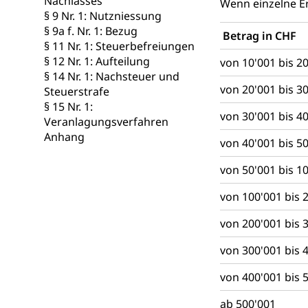
Nachlasses
Hochschulbildung
Wenn einzelne Er
Finanzielle 
Hochschule Luze
§ 9 Nr. 1: Nutzniessung
(Dachorganisati
§ 9a f. Nr. 1: Bezug
Betrag in CHF
§ 11 Nr. 1: Steuerbefreiungen
swissunivers
Vorschule
§ 12 Nr. 1: Aufteilung
von 10'001 bis 2
§ 14 Nr. 1: Nachsteuer und
Kindergarten, Ki
von 20'001 bis 3
Steuerstrafe
§ 15 Nr. 1:
Kinderbetre
von 30'001 bis 4
Veranlagungsverfahren
Frühe Förde
Anhang
Gesundheit und 
von 40'001 bis 5
von 50'001 bis 1
Konsumenten
Konsumentenrech
von 100'001 bis 
Erschöpfung, nat
von 200'001 bis 
Lebensmittel
Krankenversi
von 300'001 bis 
Unfallversicheru
von 400'001 bis 
Krankenversi
Lebensmittels
ab 500'001