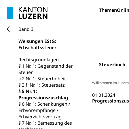
Allgemeinbil
Schulen und 
Hochschule F
Themen
Onlin
Bildung & Be
Fremdsprache
Studium, Hochsc
Berufsabschl
Information
Band 3
Campus Hor
Mittelschulen
Berufslehre (
Pädagogische
Weisungen EStG:
Gymnasium, Hand
Informatikmitte
Erbschaftssteuer
Berufsmaturi
und Vollzeitsch
Rechtsgrundlagen
Berufsbildung
Obligatorische
Steuerbuch
§ 1 Nr. 1: Gegenstand der
Steuer
Fach- & Wirt
Schulpflicht, S
§ 2 Nr. 1: Steuerhoheit
Psychomotorik, 
Willkommen im Luzern
Gymnasien & 
§ 3 f. Nr. 1: Steuersatz
§ 5 Nr. 1:
Kantonale S
Stipendien un
Gesundheits
01.01.2024
Progressionszuschlag
Progressionszus
Sonderschul
Studienbeihilfe
§ 6 Nr. 1: Schenkungen /
Erbvorempfänge /
Heilpädagogi
Stipendien U
Universität
Erbverzichtsvertrag
§ 7 Nr. 1: Bemessung des
Fachstelle St
Technische Hoch