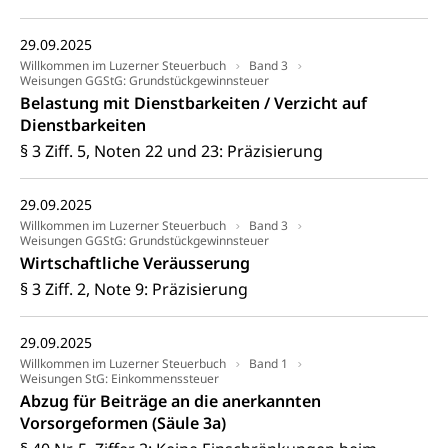
Lebensmittelhygiene, Produktesicherheit
Obligatorische Krankenversicherung (WAS
Luzern)
Trinkwasser
Prävention
29.09.2025
Willkommen im Luzerner Steuerbuch
Band 3
Kranken- und Unfallversicherung
Lebensmittel
Gesundheitsvorsorge, Wellness, Unfallverhütung,
Weisungen GGStG: Grundstückgewinnsteuer
Suchtprävention, Alkoholprävention,
Belastung mit Dienstbarkeiten / Verzicht auf
Tabakprävention, Primärprävention,
Dienstbarkeiten
Sekundärprävention, Tertiärprävention
§ 3 Ziff. 5, Noten 22 und 23: Präzisierung
Darmkrebsvorsorge
Soziale Sicherheit
29.09.2025
Kantonales Tabakpräventionsprogramm
Sozialversicherungen, Sozialpolitik,
Willkommen im Luzerner Steuerbuch
Band 3
Arbeitslosenversicherung,
Weisungen GGStG: Grundstückgewinnsteuer
Gesundheitsförderung
Mutterschaftsversicherung, Krankenversicherung,
Wirtschaftliche Veräusserung
Unfallversicherung, Invalidenversicherung,
Prävention (Polizei)
§ 3 Ziff. 2, Note 9: Präzisierung
Sozialhilfe
Suchtprävention
Kranken- und Unfallversicherung
Sucht und Drogen
29.09.2025
Gesundheitsversorgung
(gruezi.lu.ch)
Willkommen im Luzerner Steuerbuch
Drogenabhängigkeit, Drogensucht,
Band 1
Weisungen StG: Einkommenssteuer
Medikamentenabhängigkeit,
Krankenversicherung (WAS Luzern)
Abzug für Beiträge an die anerkannten
Arzneimittelabhängigkeit, Suchtkrankheit,
Existenzsicherung - Sozialhilfe
Vorsorgeformen (Säule 3a)
Drogenabhängige, Drogensüchtige,
Betäubungsmittel, Suchtmittel, Psychopharmaka