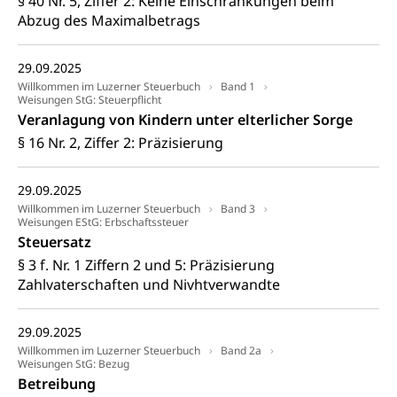
§ 40 Nr. 5, Ziffer 2: Keine Einschränkungen beim
Soziales und Gesellschaft (Dienststelle)
Abzug des Maximalbetrags
Fachstelle Sucht Region Luzern
Gesundheitsversorgung
Opferhilfe
Drogen (Polizei)
Gesundheitsversorgung, Spital, Pflegeinitiative,
Arbeitslosenversicherung (WAS Luzern)
29.09.2025
Ambulant vor stationär, AVOS, Patientendossier
Willkommen im Luzerner Steuerbuch
Band 1
Sucht
Invalidenversicherung (WAS Luzern)
Weisungen StG: Steuerpflicht
Gesundheitsversorgung
AHV / IV
Veranlagung von Kindern unter elterlicher Sorge
Soziale Sicherheit
§ 16 Nr. 2, Ziffer 2: Präzisierung
Altersrente, Invalidenrente, Witwenrente,
Sozialversicherung, Vorsorgeeinrichtung,
Pensionskasse, erste Säule, zweite Säule, dritte
29.09.2025
Säule, Hilflosenentschädigung,
Willkommen im Luzerner Steuerbuch
Band 3
Ergänzungsleistungen, Altersvorsorge,
Weisungen EStG: Erbschaftssteuer
Todesfallversicherung
Steuersatz
§ 3 f. Nr. 1 Ziffern 2 und 5: Präzisierung
Hilfslosenentschädigung (WAS Luzern)
Behinderung
Zahlvaterschaften und Nivhtverwandte
AHV-Hinterlassenenrente (WAS Luzern)
Körperbehinderung, körperliche Behinderung,
geistige Behinderung, psychische Behinderung,
AHV-Beiträge (WAS Luzern)
29.09.2025
Erwerbsunfähigkeit, Behinderte
Willkommen im Luzerner Steuerbuch
Band 2a
Informationsstelle AHV/IV
Weisungen StG: Bezug
Inklusion im Sport
Betreibung
Ergänzungsleistungen (EL) (WAS Luzern)