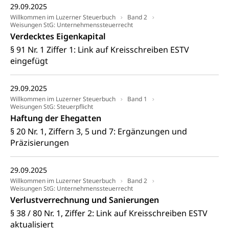
Heilpädagogische Schulen
29.09.2025
Kinderbetreuung
Freiwilliger Schulsport
Willkommen im Luzerner Steuerbuch
Band 2
Weisungen StG: Unternehmenssteuerrecht
Freiwilliges Kindergarten Jahr
Gesundheit und Soziales
Verdecktes Eigenkapital
Frühe Sprachförderung
§ 91 Nr. 1 Ziffer 1: Link auf Kreisschreiben ESTV
Konsumentenschutz
eingefügt
Kindergarten & Basisstufe
Konsumentenrechte, Produktsicherheit,
Frühe Förderung
Preisüberwachung, Preisüberwacher,
29.09.2025
Konsumentenorganisation, parallele Einfuhr,
Willkommen im Luzerner Steuerbuch
Band 1
regionale Erschöpfung, nationale Erschöpfung,
Weisungen StG: Steuerpflicht
internationale Erschöpfung, Preisabsprache, Kartell,
Haftung der Ehegatten
Cassis-deDijon-Prinzip
§ 20 Nr. 1, Ziffern 3, 5 und 7: Ergänzungen und
Präzisierungen
Lebensmittelkontrolle und
Krankenversicherung
Verbraucherschutz
Unfallversicherung, Berufsunfallversicherung,
29.09.2025
Krankheit, Unfall, Prämienverbilligung,
Krankenkasse
Willkommen im Luzerner Steuerbuch
Band 2
Weisungen StG: Unternehmenssteuerrecht
Verlustverrechnung und Sanierungen
Krankenversicherung (WAS Luzern)
Lebensmittelsicherheit
§ 38 / 80 Nr. 1, Ziffer 2: Link auf Kreisschreiben ESTV
Prämienverbilligung (WAS Luzern)
sichere Lebensmittel, Lebensmittelkontrolle,
aktualisiert