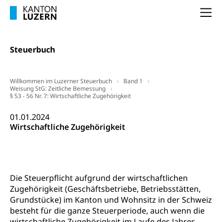
Forschungsförderung, Wissenschaftsmarketing,
Na
Wissenschaft, Forschung, Entwicklung, Projekte
Pilotprojekte Klima
Erwachsenenbildung und Weiterbildung
Steuerbuch
Innovative Projekte Landwirtschaft und
Umschulung, zweiter Bildungsweg,
Nachdiplomstudium, Zusatzlehre, Höhere
Wald
Berufsbildung, Berufsmatura nach Lehre,
Willkommen im Luzerner Steuerbuch
Band 1
Projektförderung Universität Luzern unilu
Neuorientierung, Grundkompetenzen,
Weisung StG: Zeitliche Bemessung
Berufsberatung, Standortbestimmung,
§ 53 - 56 Nr. 7: Wirtschaftliche Zugehörigkeit
Studienberatung, Beratung und Unterstützung,
Berufsabschluss für Erwachsene
01.01.2024
Wirtschaftliche Zugehörigkeit
Erwachsenenmatura
Berufliche Grundbildung
Bildungsgutscheine Grundkompetenzen
Lehre, Berufsfachschule, Lehrbetrieb, Lehrvertrag,
Berufsberatung, Qualifikationsverfahren,
Bildung & Berufsabschluss für Erwachsene
Berufswahl & Berufsberatung, Schnupperlehre und
Die Steuerpflicht aufgrund der wirtschaftlichen
Lehrstellensuche, Berufsmaturität,
Fachperson Betreuung (verkürzte
Zugehörigkeit (Geschäftsbetriebe, Betriebsstätten,
Brückenangebote, Zugewanderte & Arbeitsmarkt,
Grundbildung)
Grundstücke) im Kanton und Wohnsitz in der Schweiz
Fachstelle Berufsbildung
besteht für die ganze Steuerperiode, auch wenn die
Fachperson Gesundheit (verkürzte
Schulen und Berufsbildungszentren
wirtschaftliche Zugehörigkeit im Laufe des Jahres
Hochschule Fachhochschule