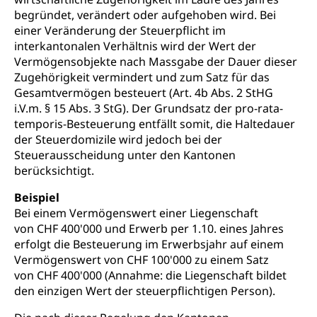
Grundbildung)
begründet, verändert oder aufgehoben wird. Bei
Integrationsvorlehre INVOL Zentralschweiz
Studium, Hochschulstudium, tertiäre Bildung
Allgemeinbildung für Erwachsene
einer Veränderung der Steuerpflicht im
interkantonalen Verhältnis wird der Wert der
Fremdsprachen in der Berufslehre –
Berufsberatung (berufsberatung.ch)
Campus Horw
Mittelschulen
Vermögensobjekte nach Massgabe der Dauer dieser
MobiLingua
Grundkompetenzen (einfach-besser.ch)
Campus Horw (HSLU)
Zugehörigkeit vermindert und zum Satz für das
Gymnasium, Handelsmittelschule, Sekundarstufe II,
Informationen für Lernende und Gesetzliche
Kantonsschule, Fachmittelschule, Fachmatura,
Gesamtvermögen besteuert (Art. 4b Abs. 2 StHG
Bildung & Berufsabschluss für Erwachsene
Fachstelle Hochschulbildung
Vertreter
Fachklasse Grafik Luzern, Berufsmatura,
i.V.m. § 15 Abs. 3 StG). Der Grundsatz der pro-rata-
Informatikmittelschule, Fachmittelschulzentrum
temporis-Besteuerung entfällt somit, die Haltedauer
Lehre nach dem Gymnasium
Hochschulen
Informationen für zugewanderte Personen
FMS, Fachmittelschulen, Vollzeitschulen mit
der Steuerdomizile wird jedoch bei der
Berufsmatura BM, Aufnahmebedingungen FMS und
Höhere Berufsbildung
Hochschule Luzern HSLU
Schnupperlehre & Lehrstellensuche
Steuerausscheidung unter den Kantonen
Vollzeitschulen mit BM
berücksichtigt.
Berufsabschluss für Erwachsene
Pädagogische Hochschule Luzern, PH Luzern
Beruf & Weiterbildung (beruf.lu.ch)
Berufsbildung / Mittelschulen (gruezi.lu.ch)
Obligatorische Schulzeit
Höhere Bildung (hflu.ch)
Höhere Fachschule Luzern HFLU
Beispiel
Berufslehre (beruf.lu.ch)
Fachklasse Grafik (fachklassegrafik.ch)
Bei einem Vermögenswert einer Liegenschaft
Schulpflicht, Schulobligatorium, Primarschule,
Beratung & Unterstützung
Fachstelle Berufsbildung
Sekundarschule, Schulferien, Tagesschule,
von CHF 400'000 und Erwerb per 1.10. eines Jahres
Fach- & Wirtschafts-Mittelschulzentrum FMZ
Schulergänzende Betreuung, Logopädie,
erfolgt die Besteuerung im Erwerbsjahr auf einem
Neuorientierung
BIZ Beratungs- und Informationszentrum
Psychomotorik, Schulpsychologie, Schulsozialarbeit,
Vermögenswert von CHF 100'000 zu einem Satz
Gymnasialbildung, Kantonsschulen
für Bildung und Beruf
Heilpädagogik und Sonderschulen
von CHF 400'000 (Annahme: die Liegenschaft bildet
Gymnasien & Fachmittelschulen (beruf.lu.ch)
Berufsmaturität
den einzigen Wert der steuerpflichtigen Person).
Kantonale Sportcamps
Stipendien und Darlehen
Studienwahl- und Studienbearatung
Zentrum für Brückenangebote