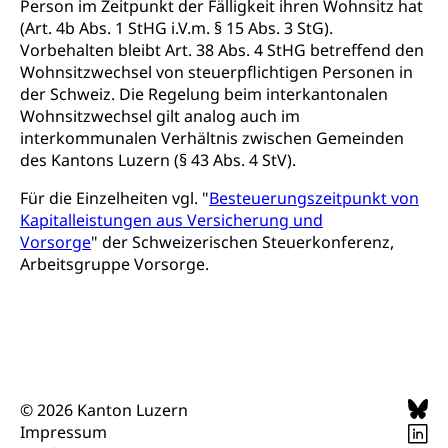
Person im Zeitpunkt der Fälligkeit ihren Wohnsitz hat
Nachdiplomstudium, Zusatzlehre, Höhere
Wald
Berufsbildung, Berufsmatura nach Lehre,
(Art. 4b Abs. 1 StHG i.V.m. § 15 Abs. 3 StG).
Projektförderung Universität Luzern unilu
Neuorientierung, Grundkompetenzen,
Vorbehalten bleibt Art. 38 Abs. 4 StHG betreffend den
Berufsberatung, Standortbestimmung,
Wohnsitzwechsel von steuerpflichtigen Personen in
Studienberatung, Beratung und Unterstützung,
der Schweiz. Die Regelung beim interkantonalen
Berufsabschluss für Erwachsene
Wohnsitzwechsel gilt analog auch im
interkommunalen Verhältnis zwischen Gemeinden
Erwachsenenmatura
Berufliche Grundbildung
des Kantons Luzern (§ 43 Abs. 4 StV).
Bildungsgutscheine Grundkompetenzen
Lehre, Berufsfachschule, Lehrbetrieb, Lehrvertrag,
Berufsberatung, Qualifikationsverfahren,
Für die Einzelheiten vgl. "
Besteuerungszeitpunkt von
Bildung & Berufsabschluss für Erwachsene
Berufswahl & Berufsberatung, Schnupperlehre und
Kapitalleistungen aus Versicherung und
Lehrstellensuche, Berufsmaturität,
Vorsorge
" der Schweizerischen Steuerkonferenz,
Fachperson Betreuung (verkürzte
Brückenangebote, Zugewanderte & Arbeitsmarkt,
Arbeitsgruppe Vorsorge.
Grundbildung)
Fachstelle Berufsbildung
Fachperson Gesundheit (verkürzte
Schulen und Berufsbildungszentren
Hochschule Fachhochschule
Grundbildung)
Integrationsvorlehre INVOL Zentralschweiz
Studium, Hochschulstudium, tertiäre Bildung
Allgemeinbildung für Erwachsene
Fremdsprachen in der Berufslehre –
Berufsberatung (berufsberatung.ch)
Campus Horw
Mittelschulen
MobiLingua
© 2026 Kanton Luzern
Grundkompetenzen (einfach-besser.ch)
Campus Horw (HSLU)
Gymnasium, Handelsmittelschule, Sekundarstufe II,
Impressum
Informationen für Lernende und Gesetzliche
Kantonsschule, Fachmittelschule, Fachmatura,