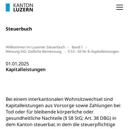
Schlichtungsbehörde Arbeit
Na
Arbeitslosigkeit (gruezi.lu.ch)
Berufliche Selbständigkeit
Arbeitslosigkeit und Stellensuche (WAS
selbständig Erwerbender, Freiberufler
Luzern)
Steuerbuch
Unterstützung der Wirtschaftsförderung
Pensionierung
Arbeitslosenentschädigung (WAS Luzern)
Luzern
Frühpensionierung, Altersrente, berufliche
Willkommen im Luzerner Steuerbuch
Band 1
Vorsorge, Altersvorsorge
Handelsregister Luzern
Weisung StG: Zeitliche Bemessung
§ 53 - 56 Nr. 8: Kapitalleistungen
Dienststelle Steuern - Wissenswertes
AHV-Altersrente (WAS Luzern)
01.01.2025
Selbständige (WAS Luzern)
Kapitalleistungen
LUPK - Luzerner Pensionskasse
Bildung und Forschung
Altersvorsorge (gruezi.lu.ch)
Wissenschaftsförderung
Forschungsförderung, Wissenschaftsmarketing,
Bei einem interkantonalen Wohnsitzwechsel sind
Wissenschaft, Forschung, Entwicklung, Projekte
Kapitalleistungen aus Vorsorge sowie Zahlungen bei
Tod oder für bleibende körperliche oder
Pilotprojekte Klima
Erwachsenenbildung und Weiterbildung
gesundheitliche Nachteile (§ 58 StG; Art. 38 DBG) in
dem Kanton steuerbar, in dem die steuerpflichtige
Innovative Projekte Landwirtschaft und
Umschulung, zweiter Bildungsweg,