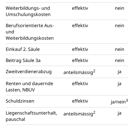
Weiterbildungs- und
effektiv
nein
Umschulungskosten
Berufsorientierte Aus-
effektiv
nein
und
Weiterbildungskosten
Einkauf 2. Säule
effektiv
nein
Beitrag Säule 3a
effektiv
nein
Zweitverdienerabzug
2
ja
anteilsmässig
Renten und dauernde
effektiv
ja
Lasten, NBUV
Schuldzinsen
effektiv
3
ja/nein
Liegenschaftsunterhalt,
2
ja
anteilsmässig
pauschal