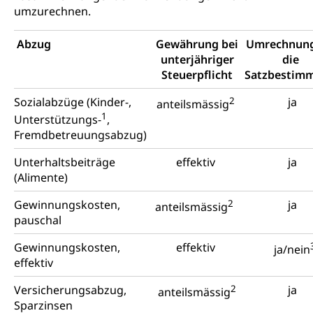
umzurechnen.
Abzug
Gewährung bei
Umrechnung
unterjähriger
die
Steuerpflicht
Satzbestim
Sozialabzüge (Kinder-,
2
ja
anteilsmässig
1
Unterstützungs-
,
Fremdbetreuungsabzug)
Unterhaltsbeiträge
effektiv
ja
(Alimente)
Gewinnungskosten,
2
ja
anteilsmässig
pauschal
Gewinnungskosten,
effektiv
ja/nein
effektiv
Versicherungsabzug,
2
ja
anteilsmässig
Sparzinsen