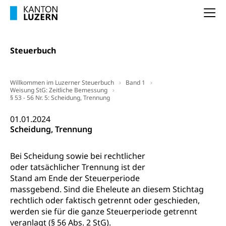
(gewaltpraevention.lu.ch)
Entlassung, Stellenverlust, Arbeitsmangel,
Na
Unterbeschäftigung, Arbeitslosenversicherung,
Arbeitsgericht
Arbeitslosenentschädigung
Schlichtungsbehörde Arbeit
Steuerbuch
Arbeitslosigkeit (gruezi.lu.ch)
Berufliche Selbständigkeit
Arbeitslosigkeit und Stellensuche (WAS
selbständig Erwerbender, Freiberufler
Luzern)
Willkommen im Luzerner Steuerbuch
Band 1
Unterstützung der Wirtschaftsförderung
Weisung StG: Zeitliche Bemessung
Pensionierung
Arbeitslosenentschädigung (WAS Luzern)
§ 53 - 56 Nr. 5: Scheidung, Trennung
Luzern
Frühpensionierung, Altersrente, berufliche
Vorsorge, Altersvorsorge
Handelsregister Luzern
01.01.2024
Scheidung, Trennung
Dienststelle Steuern - Wissenswertes
AHV-Altersrente (WAS Luzern)
Selbständige (WAS Luzern)
Bei Scheidung sowie bei rechtlicher
LUPK - Luzerner Pensionskasse
Bildung und Forschung
oder tatsächlicher Trennung ist der
Altersvorsorge (gruezi.lu.ch)
Stand am Ende der Steuerperiode
Wissenschaftsförderung
massgebend. Sind die Eheleute an diesem Stichtag
rechtlich oder faktisch getrennt oder geschieden,
Forschungsförderung, Wissenschaftsmarketing,
werden sie für die ganze Steuerperiode getrennt
Wissenschaft, Forschung, Entwicklung, Projekte
veranlagt (§ 56 Abs. 2 StG).