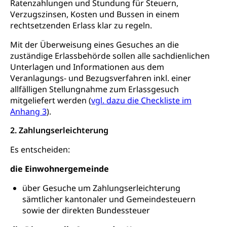
Ratenzahlungen und Stundung für Steuern,
AHV-Hinterlassenenrente (WAS Luzern)
Körperbehinderung, körperliche Behinderung,
geistige Behinderung, psychische Behinderung,
Verzugszinsen, Kosten und Bussen in einem
AHV-Beiträge (WAS Luzern)
Erwerbsunfähigkeit, Behinderte
rechtsetzenden Erlass klar zu regeln.
Informationsstelle AHV/IV
Inklusion im Sport
Mit der Überweisung eines Gesuches an die
Ergänzungsleistungen (EL) (WAS Luzern)
zuständige Erlassbehörde sollen alle sachdienlichen
Menschen mit Behinderungen
Kultur und Medien
Unterlagen und Informationen aus dem
AHV-Altersrente (WAS Luzern)
Veranlagungs- und Bezugsverfahren inkl. einer
allfälligen Stellungnahme zum Erlassgesuch
IV-Leistungen (WAS Luzern)
Archive und Bibliotheken
mitgeliefert werden (
vgl. dazu die Checkliste im
Bücher, Bundesarchiv, Landesbibliothek
Anhang 3
).
Staatsarchiv Luzern
2. Zahlungserleichterung
Kulturelle Einrichtungen
Zentral- und Hochschulbibliothek
Museen, Theater, Bibliotheken
Es entscheiden:
Archiv der Denkmalpflege
Dienststelle Kultur
die Einwohnergemeinde
Kulturförderung
Kunst & Kultur (Luzern Tourismus)
Kulturpolitik, Sprachförderung, Denkmalpflege,
über Gesuche um Zahlungserleichterung
kulturelles Angebot, Kulturerbe, kulturelles Erbe,
sämtlicher kantonaler und Gemeindesteuern
Nachwuchsförderung, Vermittlung, Selektive
sowie der direkten Bundessteuer
Förderung, Kulturausschreibungen, Kulturpreis,
Werkbeitrag, Produktionsbeitrag, Recherche,