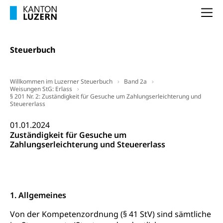
Krankheit, Unfall, Prämienverbilligung,
Krankenkasse
Na
Krankenversicherung (WAS Luzern)
Lebensmittelsicherheit
Prämienverbilligung (WAS Luzern)
Steuerbuch
sichere Lebensmittel, Lebensmittelkontrolle,
Lebensmittelhygiene, Produktesicherheit
Obligatorische Krankenversicherung (WAS
Luzern)
Trinkwasser
Prävention
Willkommen im Luzerner Steuerbuch
Band 2a
Weisungen StG: Erlass
Kranken- und Unfallversicherung
Lebensmittel
§ 201 Nr. 2: Zuständigkeit für Gesuche um Zahlungserleichterung und
Gesundheitsvorsorge, Wellness, Unfallverhütung,
Steuererlass
Suchtprävention, Alkoholprävention,
Tabakprävention, Primärprävention,
01.01.2024
Sekundärprävention, Tertiärprävention
Zuständigkeit für Gesuche um
Zahlungserleichterung und Steuererlass
Darmkrebsvorsorge
Soziale Sicherheit
Kantonales Tabakpräventionsprogramm
Sozialversicherungen, Sozialpolitik,
Arbeitslosenversicherung,
Gesundheitsförderung
Mutterschaftsversicherung, Krankenversicherung,
Unfallversicherung, Invalidenversicherung,
1. Allgemeines
Prävention (Polizei)
Sozialhilfe
Von der Kompetenzordnung (§ 41 StV) sind sämtliche
Suchtprävention
Kranken- und Unfallversicherung