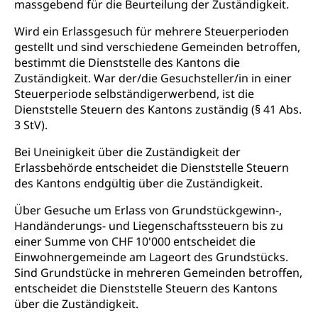
massgebend für die Beurteilung der Zuständigkeit.
Niederlassung, Wohnsitz
Wird ein Erlassgesuch für mehrere Steuerperioden
Amt für Migration
Ausweise und Bescheinigungen
gestellt und sind verschiedene Gemeinden betroffen,
Reisepass, Identitätskarte, Visum, Geburtsurkunde
bestimmt die Dienststelle des Kantons die
Zuständigkeit. War der/die Gesuchsteller/in in einer
Jagdausweis, Fischereiausweis
Einbürgerung
Steuerperiode selbständigerwerbend, ist die
Dienststelle Steuern des Kantons zuständig (§ 41 Abs.
Strafregisterauszug bestellen
Nationalität, Staatsangehörigkeit,
3 StV).
Staatsbürgerschaft, Bürgerrecht, Erwerb des
Waffen, Sprengstoffe und Pyrotechnik
Bürgerrechts, Verlust des Bürgerrechts,
Bei Uneinigkeit über die Zuständigkeit der
Einbürgerungsverfahren
Reisepass, Identitätskarte
Erlassbehörde entscheidet die Dienststelle Steuern
des Kantons endgültig über die Zuständigkeit.
Einbürgerungen
Geburt
Strassenverkehrsamt (Führerausweis,
Fahrzeugausweis)
Über Gesuche um Erlass von Grundstückgewinn-,
Geburtsurkunde, Geburtsschein, Geburtsanzeige
Handänderungs- und Liegenschaftssteuern bis zu
Namensänderungen
Familienzulagen (WAS Luzern)
einer Summe von CHF 10'000 entscheidet die
Kinder und Jugendliche
Einwohnergemeinde am Lageort des Grundstücks.
Schwangerschaft / Geburt (gruezi.lu.ch)
Mündigkeit, Kindesschutz, Jugendschutz
Sind Grundstücke in mehreren Gemeinden betroffen,
entscheidet die Dienststelle Steuern des Kantons
Kinder- und Jugendförderung
Pflege / Pflegeheim
über die Zuständigkeit.