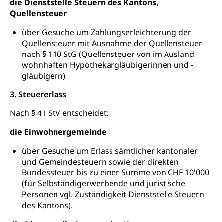
die Dienststelle Steuern des Kantons,
Bildende Kunst, Angewandte Kunst, Theater/Tanz,
Quellensteuer
Musik, Entwicklung, Programmbeiträge,
Filmförderung, Regionale Förderfonds,
über Gesuche um Zahlungserleichterung der
Werkankäufe, Kunstankäufe, Kunst und Bau, Schule
Quellensteuer mit Ausnahme der Quellensteuer
und Kultur, Kulturgesuche, Kulturvermittlung
nach § 110 StG (Quellensteuer von im Ausland
wohnhaften Hypothekargläubigerinnen und -
Kulturförderung und Vermittlung
gläubigern)
Angebote für Schulklassen
Mobilität
3. Steuererlass
Zentralschweizer Filmförderung
Schiene und öffentlicher Verkehr
Nach § 41 StV entscheidet:
Schienenverkehr, Zugverkehr, Bahnverkehr,
die Einwohnergemeinde
Transportmittel, öffentlicher Verkehr
über Gesuche um Erlass sämtlicher kantonaler
Verkehrsverbund Luzern VVL
Schifffahrt
und Gemeindesteuern sowie der direkten
Bundessteuer bis zu einer Summe von CHF 10'000
Öffentlicher Verkehr Luzern Mobil
Schiffsverkehr, Binnenschifffahrt, Seeschifffahrt,
(für Selbständigerwerbende und juristische
Flussschifffahrt
Personen vgl. Zuständigkeit Dienststelle Steuern
des Kantons).
Schifffahrt (Strassenverkehrsamt)
Strasse