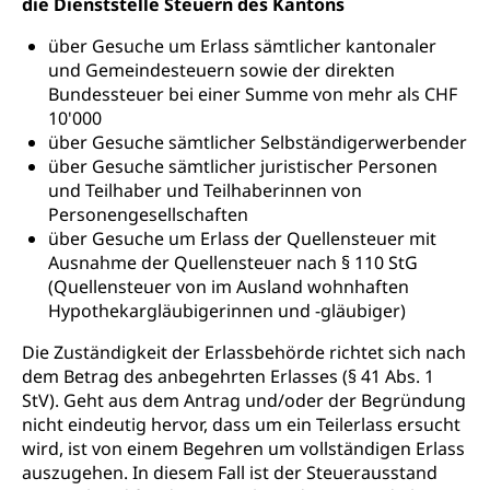
Autoverkehr, Lastwagenverkehr, Schwerverkehr,
die Dienststelle Steuern des Kantons
leistungsabhängige Schwerverkehrsabgabe,
Langsamverkehr, Transportmittel, Auto, Motorrad,
über Gesuche um Erlass sämtlicher kantonaler
Individualverkehr
und Gemeindesteuern sowie der direkten
Bundessteuer bei einer Summe von mehr als CHF
zentras (Betrieb und Unterhalt LU, OW, NW,
10'000
ZG)
über Gesuche sämtlicher Selbständigerwerbender
Persönliches
über Gesuche sämtlicher juristischer Personen
Strassenverkehrsamt
und Teilhaber und Teilhaberinnen von
Verkehr und Infrastruktur vif
Zivilstand
Personengesellschaften
über Gesuche um Erlass der Quellensteuer mit
Kantonsstrassen
Geburt, Heirat, Ehe, Partnerschaft, Tod,
Ausnahme der Quellensteuer nach § 110 StG
Zivilstandsamt, Zivilstandsregiste
(Quellensteuer von im Ausland wohnhaften
Hypothekargläubigerinnen und -gläubiger)
Zivilstandswesen
Adoption
Die Zuständigkeit der Erlassbehörde richtet sich nach
Adoptivkind, Adoptiveltern, Adoptionsvermittlung,
Adoptionsverfahren, elterliche Gewalt, elterliche
dem Betrag des anbegehrten Erlasses (§ 41 Abs. 1
Sorge
StV). Geht aus dem Antrag und/oder der Begründung
nicht eindeutig hervor, dass um ein Teilerlass ersucht
Adoption
Aufenthaltsbewilligungen
wird, ist von einem Begehren um vollständigen Erlass
auszugehen. In diesem Fall ist der Steuerausstand
Niederlassungsbewilligung, Aufenthalt,