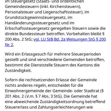
Sucht und Drogen
im Steuergesetz (Staats- und ordentlichen
Gesundheitsversorgung
(gruezi.lu.ch)
Gemeindesteuern (inkl. Kirchensteuern),
Drogenabhängigkeit, Drogensucht,
Personalsteuer und Liegenschaftssteuer), im
Medikamentenabhängigkeit,
Krankenversicherung (WAS Luzern)
Grundstückgewinnsteuergesetz, im
Arzneimittelabhängigkeit, Suchtkrankheit,
Existenzsicherung - Sozialhilfe
Handänderungssteuergesetz und im
Drogenabhängige, Drogensüchtige,
Betäubungsmittel, Suchtmittel, Psychopharmaka
Erbschaftssteuergesetz geregelten Steuern sowie die
Soziales und Gesellschaft (Dienststelle)
direkte Bundessteuer betroffen. Vorbehalten bleibt §
Fachstelle Sucht Region Luzern
Gesundheitsversorgung
Opferhilfe
200 Abs. 2 StG;
vgl. LU StB Bd. 2a Weisungen StG § 200
Nr. 2
.
Drogen (Polizei)
Gesundheitsversorgung, Spital, Pflegeinitiative,
Arbeitslosenversicherung (WAS Luzern)
Ambulant vor stationär, AVOS, Patientendossier
Wird ein Erlassgesuch für mehrere Steuerperioden
Sucht
Invalidenversicherung (WAS Luzern)
gestellt und sind verschiedene Gemeinden betroffen,
Gesundheitsversorgung
AHV / IV
Soziale Sicherheit
bestimmt die Dienststelle Steuern des Kantons die
Zuständigkeit.
Altersrente, Invalidenrente, Witwenrente,
Sozialversicherung, Vorsorgeeinrichtung,
Sofern die rechtsetzenden Erlasse der Gemeinde
Pensionskasse, erste Säule, zweite Säule, dritte
Säule, Hilflosenentschädigung,
nichts anderes regeln, entscheidet für die
Ergänzungsleistungen, Altersvorsorge,
Einwohnergemeinde der Gemeinde- oder Stadtrat (§
Todesfallversicherung
201 Abs. 2 i.V.m. § 7 Abs. 3 StG). Die Gemeinde hat
eine abweichende Zuständigkeitsordnung betreffend
Hilfslosenentschädigung (WAS Luzern)
Behinderung
Steuererlass und Zahlungserleichterungen wie