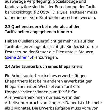
auswärtige Verpflegung), Sozialabzüge und
kulturelles Angebot, Kulturerbe, kulturelles Erbe,
Kinderabzüge sind bei der Berechnung der Tarife
Nachwuchsförderung, Vermittlung, Selektive
berücksichtigt (§ 2 QStV). Die Quellensteuer muss
Förderung, Kulturausschreibungen, Kulturpreis,
daher immer vom Bruttolohn berechnet werden.
Werkbeitrag, Produktionsbeitrag, Recherche,
Bildende Kunst, Angewandte Kunst, Theater/Tanz,
2.3 Quellensteuern bei mehr als auf den
Musik, Entwicklung, Programmbeiträge,
Tariftabellen angegebenen Kindern
Filmförderung, Regionale Förderfonds,
Werkankäufe, Kunstankäufe, Kunst und Bau, Schule
Haben Quellensteuerpflichtige mehr als auf den
und Kultur, Kulturgesuche, Kulturvermittlung
Tariftabellen zulagenberechtigte Kinder, ist für die
Festsetzung der Steuer die Dienststelle Steuern
Kulturförderung und Vermittlung
(
siehe Ziffer 1.4
) anzufragen.
Angebote für Schulklassen
Mobilität
2.4 Arbeitsunterbruch eines Ehepartners
Zentralschweizer Filmförderung
Schiene und öffentlicher Verkehr
Ein Arbeitsunterbruch eines erwerbstätigen
Ehepartners löst beim anderen erwerbstätigen
Schienenverkehr, Zugverkehr, Bahnverkehr,
Ehepartner einen Wechsel vom Tarif C für
Transportmittel, öffentlicher Verkehr
Doppelverdiener/innen zum Tarif B für
Alleinverdiener/innen nur aus, wenn der
Verkehrsverbund Luzern VVL
Schifffahrt
Arbeitsunterbruch von längerer Dauer ist (d.h. mehr
Öffentlicher Verkehr Luzern Mobil
Schiffsverkehr, Binnenschifffahrt, Seeschifffahrt,
als 3 Monate). Die Erwerbsaufgabe muss vom/von