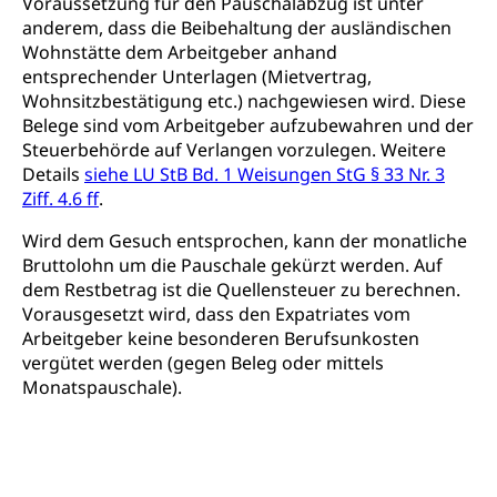
Voraussetzung für den Pauschalabzug ist unter
anderem, dass die Beibehaltung der ausländischen
Adoption
Aufenthaltsbewilligungen
Wohnstätte dem Arbeitgeber anhand
entsprechender Unterlagen (Mietvertrag,
Niederlassungsbewilligung, Aufenthalt,
Niederlassung, Wohnsitz
Wohnsitzbestätigung etc.) nachgewiesen wird. Diese
Belege sind vom Arbeitgeber aufzubewahren und der
Amt für Migration
Ausweise und Bescheinigungen
Steuerbehörde auf Verlangen vorzulegen. Weitere
Details
siehe LU StB Bd. 1 Weisungen StG § 33 Nr. 3
Reisepass, Identitätskarte, Visum, Geburtsurkunde
Ziff. 4.6 ff
.
Jagdausweis, Fischereiausweis
Einbürgerung
Wird dem Gesuch entsprochen, kann der monatliche
Bruttolohn um die Pauschale gekürzt werden. Auf
Strafregisterauszug bestellen
Nationalität, Staatsangehörigkeit,
dem Restbetrag ist die Quellensteuer zu berechnen.
Staatsbürgerschaft, Bürgerrecht, Erwerb des
Waffen, Sprengstoffe und Pyrotechnik
Bürgerrechts, Verlust des Bürgerrechts,
Vorausgesetzt wird, dass den Expatriates vom
Einbürgerungsverfahren
Arbeitgeber keine besonderen Berufsunkosten
Reisepass, Identitätskarte
vergütet werden (gegen Beleg oder mittels
Einbürgerungen
Geburt
Strassenverkehrsamt (Führerausweis,
Monatspauschale).
Fahrzeugausweis)
Geburtsurkunde, Geburtsschein, Geburtsanzeige
Namensänderungen
Familienzulagen (WAS Luzern)
Kinder und Jugendliche