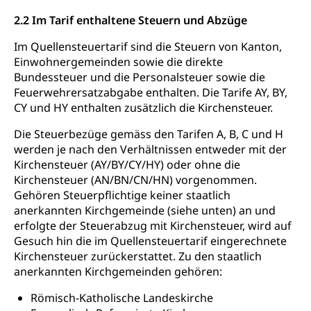
Unfallversicherung, Invalidenversicherung,
Prävention (Polizei)
2.2 Im Tarif enthaltene Steuern und Abzüge
Sozialhilfe
Suchtprävention
Im Quellensteuertarif sind die Steuern von Kanton,
Kranken- und Unfallversicherung
Sucht und Drogen
Einwohnergemeinden sowie die direkte
Gesundheitsversorgung
(gruezi.lu.ch)
Bundessteuer und die Personalsteuer sowie die
Drogenabhängigkeit, Drogensucht,
Feuerwehrersatzabgabe enthalten. Die Tarife AY, BY,
Medikamentenabhängigkeit,
Krankenversicherung (WAS Luzern)
Arzneimittelabhängigkeit, Suchtkrankheit,
CY und HY enthalten zusätzlich die Kirchensteuer.
Existenzsicherung - Sozialhilfe
Drogenabhängige, Drogensüchtige,
Betäubungsmittel, Suchtmittel, Psychopharmaka
Die Steuerbezüge gemäss den Tarifen A, B, C und H
Soziales und Gesellschaft (Dienststelle)
werden je nach den Verhältnissen entweder mit der
Fachstelle Sucht Region Luzern
Gesundheitsversorgung
Opferhilfe
Kirchensteuer (AY/BY/CY/HY) oder ohne die
Kirchensteuer (AN/BN/CN/HN) vorgenommen.
Drogen (Polizei)
Gesundheitsversorgung, Spital, Pflegeinitiative,
Arbeitslosenversicherung (WAS Luzern)
Gehören Steuerpflichtige keiner staatlich
Ambulant vor stationär, AVOS, Patientendossier
Sucht
anerkannten Kirchgemeinde (siehe unten) an und
Invalidenversicherung (WAS Luzern)
erfolgte der Steuerabzug mit Kirchensteuer, wird auf
Gesundheitsversorgung
AHV / IV
Soziale Sicherheit
Gesuch hin die im Quellensteuertarif eingerechnete
Altersrente, Invalidenrente, Witwenrente,
Kirchensteuer zurückerstattet. Zu den staatlich
Sozialversicherung, Vorsorgeeinrichtung,
anerkannten Kirchgemeinden gehören:
Pensionskasse, erste Säule, zweite Säule, dritte
Säule, Hilflosenentschädigung,
Römisch-Katholische Landeskirche
Ergänzungsleistungen, Altersvorsorge,