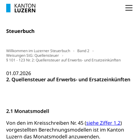
Lebensmittelkontrolle und
Krankenversicherung
Na
Verbraucherschutz
Unfallversicherung, Berufsunfallversicherung,
Krankheit, Unfall, Prämienverbilligung,
Steuerbuch
Krankenkasse
Krankenversicherung (WAS Luzern)
Lebensmittelsicherheit
Willkommen im Luzerner Steuerbuch
Band 2
Prämienverbilligung (WAS Luzern)
sichere Lebensmittel, Lebensmittelkontrolle,
Weisungen StG: Quellensteuer
§ 101 - 123 Nr. 2: Quellensteuer auf Erwerbs- und Ersatzeinkünften
Lebensmittelhygiene, Produktesicherheit
Obligatorische Krankenversicherung (WAS
Luzern)
01.07.2026
Trinkwasser
Prävention
2. Quellensteuer auf Erwerbs- und Ersatzeinkünften
Kranken- und Unfallversicherung
Lebensmittel
Gesundheitsvorsorge, Wellness, Unfallverhütung,
Suchtprävention, Alkoholprävention,
Tabakprävention, Primärprävention,
Sekundärprävention, Tertiärprävention
2.1 Monatsmodell
Darmkrebsvorsorge
Soziale Sicherheit
Von den im Kreisschreiben Nr. 45 (
siehe Ziffer 1.2
)
Kantonales Tabakpräventionsprogramm
Sozialversicherungen, Sozialpolitik,
vorgestellten Berechnungsmodellen ist im Kanton
Arbeitslosenversicherung,
Luzern das Monatsmodell anzuwenden.
Gesundheitsförderung
Mutterschaftsversicherung, Krankenversicherung,