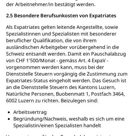
Flussschifffahrt
der Arbeitnehmer/in bestätigt werden.
Schifffahrt (Strassenverkehrsamt)
Strasse
2.5 Besondere Berufsunkosten von Expatriates
Autoverkehr, Lastwagenverkehr, Schwerverkehr,
Als Expatriates gelten leitende Angestellte, sowie
leistungsabhängige Schwerverkehrsabgabe,
Spezialistinnen und Spezialisten mit besonderer
Langsamverkehr, Transportmittel, Auto, Motorrad,
beruflicher Qualifikation, die von ihrem
Individualverkehr
ausländischen Arbeitgeber vorübergehend in die
Schweiz entsandt werden. Damit ein Pauschalabzug
zentras (Betrieb und Unterhalt LU, OW, NW,
von CHF 1'500/Monat - gemäss Art. 4 ExpaV -
ZG)
vorgenommen werden kann, muss bei der
Persönliches
Strassenverkehrsamt
Dienststelle Steuern vorgängig die Zustimmung zum
Expatriates-Status eingeholt werden. Das Gesuch ist
Verkehr und Infrastruktur vif
Zivilstand
an die Dienststelle Steuern des Kantons Luzern,
Kantonsstrassen
Geburt, Heirat, Ehe, Partnerschaft, Tod,
Natürliche Personen, Buobenmatt 1, Postfach 3464,
Zivilstandsamt, Zivilstandsregiste
6002 Luzern zu richten. Beizulegen sind:
Zivilstandswesen
Adoption
Arbeitsvertrag
Begründung/Nachweis, weshalb es sich um eine
Adoptivkind, Adoptiveltern, Adoptionsvermittlung,
Spezialistin/einen Spezialisten handelt
Adoptionsverfahren, elterliche Gewalt, elterliche
Sorge