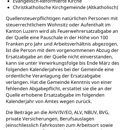
Evangelisch-Reformierte Kirche
Todesfallversicherung
Christkatholische Kirchgemeinde (Altkatholisch)
Hilfslosenentschädigung (WAS Luzern)
Behinderung
Quellensteuerpflichtigen natürlichen Personen mit
steuerrechtlichem Wohnsitz oder Aufenthalt im
AHV-Hinterlassenenrente (WAS Luzern)
Körperbehinderung, körperliche Behinderung,
geistige Behinderung, psychische Behinderung,
Kanton Luzern wird als Feuerwehrersatzabgabe an
AHV-Beiträge (WAS Luzern)
Erwerbsunfähigkeit, Behinderte
der Quelle eine Pauschale in der Höhe von 100
Franken pro Jahr und Arbeitsverhältnis abgezogen.
Informationsstelle AHV/IV
Inklusion im Sport
Ist die Person mit dem vorgenommenen Abzug der
Ergänzungsleistungen (EL) (WAS Luzern)
Ersatzabgabe an der Quelle nicht einverstanden,
Menschen mit Behinderungen
Kultur und Medien
kann sie unter Verwirkungsfolge bis Ende März des
AHV-Altersrente (WAS Luzern)
folgenden Kalenderjahres bei der Gemeinde eine
IV-Leistungen (WAS Luzern)
Archive und Bibliotheken
ordentliche Veranlagung der Ersatzabgabe
verlangen. Hat die Gemeinde Kenntnis von einer
Bücher, Bundesarchiv, Landesbibliothek
fehlenden Abgabepflicht, erstattet sie die an der
Quelle erhobene Ersatzabgabe im folgenden
Staatsarchiv Luzern
Kulturelle Einrichtungen
Kalenderjahr von Amtes wegen zurück.
Zentral- und Hochschulbibliothek
Museen, Theater, Bibliotheken
Die Beiträge an die AHV/IV/EO, ALV, NBUV, BVG,
Archiv der Denkmalpflege
private Versicherungen, Berufsauslagen
Dienststelle Kultur
Kulturförderung
(einschliesslich Fahrkosten zum Arbeitsort sowie
Kunst & Kultur (Luzern Tourismus)
Kulturpolitik, Sprachförderung, Denkmalpflege,