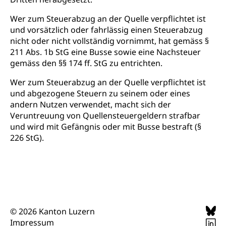
Berufsbildung, Berufsmatura nach Lehre,
Projektförderung Universität Luzern unilu
Neuorientierung, Grundkompetenzen,
Wer zum Steuerabzug an der Quelle verpflichtet ist
Berufsberatung, Standortbestimmung,
und vorsätzlich oder fahrlässig einen Steuerabzug
Studienberatung, Beratung und Unterstützung,
nicht oder nicht vollständig vornimmt, hat gemäss §
Berufsabschluss für Erwachsene
211 Abs. 1b StG eine Busse sowie eine Nachsteuer
gemäss den §§ 174 ff. StG zu entrichten.
Erwachsenenmatura
Berufliche Grundbildung
Wer zum Steuerabzug an der Quelle verpflichtet ist
Bildungsgutscheine Grundkompetenzen
Lehre, Berufsfachschule, Lehrbetrieb, Lehrvertrag,
und abgezogene Steuern zu seinem oder eines
Berufsberatung, Qualifikationsverfahren,
Bildung & Berufsabschluss für Erwachsene
andern Nutzen verwendet, macht sich der
Berufswahl & Berufsberatung, Schnupperlehre und
Lehrstellensuche, Berufsmaturität,
Veruntreuung von Quellensteuergeldern strafbar
Fachperson Betreuung (verkürzte
Brückenangebote, Zugewanderte & Arbeitsmarkt,
und wird mit Gefängnis oder mit Busse bestraft (§
Grundbildung)
Fachstelle Berufsbildung
226 StG).
Fachperson Gesundheit (verkürzte
Schulen und Berufsbildungszentren
Hochschule Fachhochschule
Grundbildung)
Integrationsvorlehre INVOL Zentralschweiz
Studium, Hochschulstudium, tertiäre Bildung
Allgemeinbildung für Erwachsene
Fremdsprachen in der Berufslehre –
Berufsberatung (berufsberatung.ch)
Campus Horw
Mittelschulen
MobiLingua
Grundkompetenzen (einfach-besser.ch)
Campus Horw (HSLU)
Gymnasium, Handelsmittelschule, Sekundarstufe II,
© 2026 Kanton Luzern
Informationen für Lernende und Gesetzliche
Kantonsschule, Fachmittelschule, Fachmatura,
Impressum