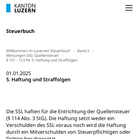
Schlichtungsbehörde Arbeit
Arbeitslosigkeit (gruezi.lu.ch)
Berufliche Selbständigkeit
Na
Arbeitslosigkeit und Stellensuche (WAS
selbständig Erwerbender, Freiberufler
Luzern)
Steuerbuch
Unterstützung der Wirtschaftsförderung
Pensionierung
Arbeitslosenentschädigung (WAS Luzern)
Luzern
Frühpensionierung, Altersrente, berufliche
Vorsorge, Altersvorsorge
Handelsregister Luzern
Willkommen im Luzerner Steuerbuch
Band 2
Weisungen StG: Quellensteuer
§ 101 - 123 Nr. 5: Haftung und Straffolgen
Dienststelle Steuern - Wissenswertes
AHV-Altersrente (WAS Luzern)
Selbständige (WAS Luzern)
01.01.2025
LUPK - Luzerner Pensionskasse
Bildung und Forschung
5. Haftung und Straffolgen
Altersvorsorge (gruezi.lu.ch)
Wissenschaftsförderung
Forschungsförderung, Wissenschaftsmarketing,
Wissenschaft, Forschung, Entwicklung, Projekte
Die SSL haften für die Entrichtung der Quellensteuer
(§ 114 Abs. 3 StG). Die Haftung setzt weder ein
Pilotprojekte Klima
Erwachsenenbildung und Weiterbildung
Verschulden des SSL voraus noch wird die Haftung
Innovative Projekte Landwirtschaft und
durch ein Mitverschulden von Steuerpflichtigen oder
Umschulung, zweiter Bildungsweg,
Nachdiplomstudium, Zusatzlehre, Höhere
Wald
Dritten herabgesetzt.