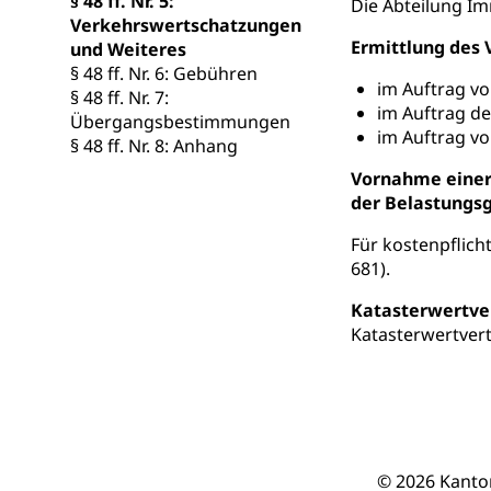
§ 48 ff. Nr. 5:
Die Abteilung Im
Berufsmaturi
und Vollzeitsch
Verkehrswertschatzungen
Ermittlung des 
und Weiteres
Berufsbildung
Obligatorische
§ 48 ff. Nr. 6: Gebühren
im Auftrag v
§ 48 ff. Nr. 7:
Fach- & Wirt
Schulpflicht, S
im Auftrag d
Übergangsbestimmungen
Psychomotorik, 
im Auftrag v
Gymnasien & 
§ 48 ff. Nr. 8: Anhang
Kantonale S
Stipendien un
Vornahme einer 
Gesundheits
der Belastungsg
Sonderschul
Studienbeihilfe
Für kostenpflich
Heilpädagogi
Stipendien U
Universität
681).
Fachstelle St
Technische Hoch
Katasterwertve
Hochschulbildung
Finanzielle 
Katasterwertvert
Hochschule Luze
(Dachorganisati
swissunivers
Vorschule
Kindergarten, Ki
© 2026 Kanto
Kinderbetre