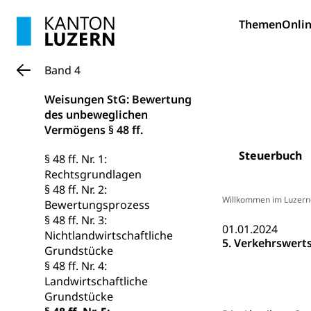
Bildung und Fo
Themen
Onlin
Wissenschaft
Forschungsförde
Band 4
Pilotprojekt
Erwachsenenb
Weisungen StG: Bewertung
Umschulung, zwe
des unbeweglichen
Grundkompetenze
Vermögens § 48 ff.
Erwachsene
Berufliche Gr
Steuerbuch
§ 48 ff. Nr. 1:
Rechtsgrundlagen
Fachperson B
Lehre, Berufsfac
§ 48 ff. Nr. 2:
Allgemeinbil
Willkommen im Luzern
Bewertungsprozess
§ 48 ff. Nr. 3:
Schulen und 
Hochschule F
Bildung & Be
01.01.2024
Nichtlandwirtschaftliche
5. Verkehrswert
Fremdsprache
Studium, Hochsc
Berufsabschl
Grundstücke
§ 48 ff. Nr. 4:
Information
Campus Hor
Mittelschulen
Landwirtschaftliche
Berufslehre (
Grundstücke
Pädagogische
Gymnasium, Hand
Informatikmitte