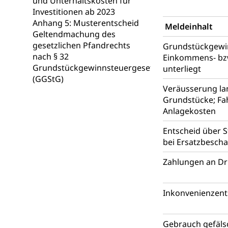
und Unterhaltskosten für
(Dachorganisati
Investitionen ab 2023
Anhang 5: Musterentscheid
Meldeinhalt
swissunivers
Vorschule
Geltendmachung des
gesetzlichen Pfandrechts
Grundstückgewin
Kindergarten, Ki
nach § 32
Einkommens- bz
Grundstückgewinnsteuergesetz
unterliegt
Kinderbetre
(GGStG)
Frühe Förde
Veräusserung lan
Gesundheit und 
Grundstücke; Fa
Anlagekosten
Konsumenten
Entscheid über 
Konsumentenrech
bei Ersatzbesch
Erschöpfung, nat
Zahlungen an Dr
Lebensmittel
Krankenversi
Unfallversicheru
Inkonvenienzen
Krankenversi
Lebensmittels
Obligatorisc
sichere Lebensmi
Gebrauch gefäls