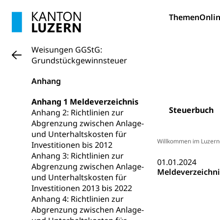
Schulen und 
Hochschule F
Bildung & Be
Themen
Onlin
Fremdsprache
Studium, Hochsc
Berufsabschl
Information
Campus Hor
Mittelschulen
Weisungen GGStG:
Berufslehre (
Pädagogische
Gymnasium, Hand
Grundstückgewinnsteuer
Informatikmitte
Berufsmaturi
und Vollzeitsch
Anhang
Berufsbildung
Obligatorische
Anhang 1 Meldeverzeichnis
Steuerbuch
Anhang 2: Richtlinien zur
Fach- & Wirt
Schulpflicht, S
Abgrenzung zwischen Anlage-
Psychomotorik, 
Gymnasien & 
und Unterhaltskosten für
Willkommen im Luzern
Investitionen bis 2012
Kantonale S
Stipendien un
Gesundheits
Anhang 3: Richtlinien zur
Sonderschul
01.01.2024
Studienbeihilfe
Abgrenzung zwischen Anlage-
Meldeverzeichni
und Unterhaltskosten für
Heilpädagogi
Stipendien U
Universität
Investitionen 2013 bis 2022
Anhang 4: Richtlinien zur
Fachstelle St
Technische Hoch
Abgrenzung zwischen Anlage-
Hochschulbildung
Finanzielle 
Hochschule Luze