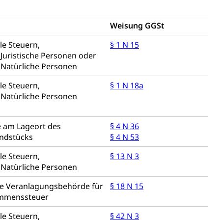
Weisung GGSt
le Steuern,
§ 1 N 15
gesmutter, Freiwilliges Kindergarten Jahr
 Juristische Personen oder
erung
 Natürliche Personen
Kindergarten & Basisstufe
le Steuern,
§ 1 N 18a
 Natürliche Personen
 am Lageort des
§ 4 N 36
mentenorganisation, parallele Einfuhr, regionale
undstücks
§ 4 N 53
artell, Cassis-deDijon-Prinzip
le Steuern,
§ 13 N 3
 Natürliche Personen
ung, Krankenkasse
e Veranlagungsbehörde für
§ 18 N 15
)
ommenssteuer
allversicherung
eit
le Steuern,
§ 42 N 3