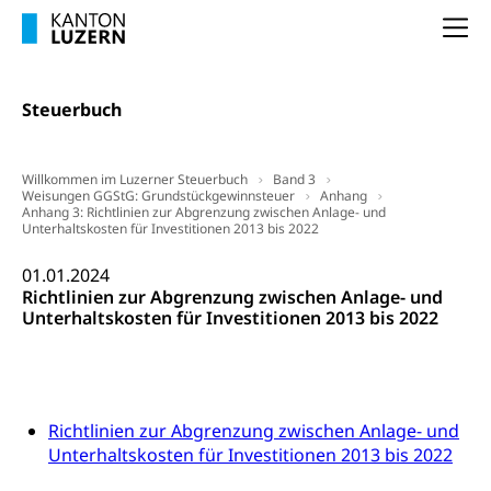
(gewaltpraevention.lu.ch)
Entlassung, Stellenverlust, Arbeitsmangel,
Na
Unterbeschäftigung, Arbeitslosenversicherung,
Arbeitsgericht
Arbeitslosenentschädigung
Schlichtungsbehörde Arbeit
Steuerbuch
Arbeitslosigkeit (gruezi.lu.ch)
Berufliche Selbständigkeit
Arbeitslosigkeit und Stellensuche (WAS
selbständig Erwerbender, Freiberufler
Luzern)
Willkommen im Luzerner Steuerbuch
Band 3
Unterstützung der Wirtschaftsförderung
Weisungen GGStG: Grundstückgewinnsteuer
Pensionierung
Anhang
Arbeitslosenentschädigung (WAS Luzern)
Anhang 3: Richtlinien zur Abgrenzung zwischen Anlage- und
Luzern
Unterhaltskosten für Investitionen 2013 bis 2022
Frühpensionierung, Altersrente, berufliche
Vorsorge, Altersvorsorge
Handelsregister Luzern
01.01.2024
Dienststelle Steuern - Wissenswertes
Richtlinien zur Abgrenzung zwischen Anlage- und
AHV-Altersrente (WAS Luzern)
Unterhaltskosten für Investitionen 2013 bis 2022
Selbständige (WAS Luzern)
LUPK - Luzerner Pensionskasse
Bildung und Forschung
Altersvorsorge (gruezi.lu.ch)
Wissenschaftsförderung
Richtlinien zur Abgrenzung zwischen Anlage- und
Forschungsförderung, Wissenschaftsmarketing,
Unterhaltskosten für Investitionen 2013 bis 2022
Wissenschaft, Forschung, Entwicklung, Projekte