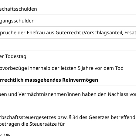
stelle SEG
, Fremdenfeindlichkeit, Gleichberechtigung
schaftsschulden
Schutz vor Diskriminierung (fabia)
Schutz vor Diskrimin
und Strafverfahren
gangsschulden
frechtspflege, Gerichtsverfahren, Strafregistereintrag, Strafregiste
prüche der Ehefrau aus Güterrecht (Vorschlagsanteil, Ers
en Staatsanwaltschaft
Strafregisterauszug bestellen (EJ
t
ormund, Mündel, Vormundschaftsbehörde, Kindesschutz, Jugend
er Todestag
 Erwachsenenschutz KESB
Kindes- und Erwachsenenschu
vorbezüge innerhalb der letzten 5 Jahre vor dem Tod
uen
errechtlich massgebendes Reinvermögen
rben und Vermächtnisnehmer/innen haben den Nachlass vor
g, Kehrichtabfuhr, Müllabfuhr
ntsorgung
Gemeindeverbände für Abfallentsorgung
und Landschaft
Erbschaftssteuergesetzes bzw. § 34 des Gesetzes betreffen
ndschaftsschutz, Gewässerschutz, Naturschutz, Umweltschutz
etragen die Steuersätze für
tstelle Landwirtschaft und Wald)
Natur- und Lanschafts
fte
: 1%