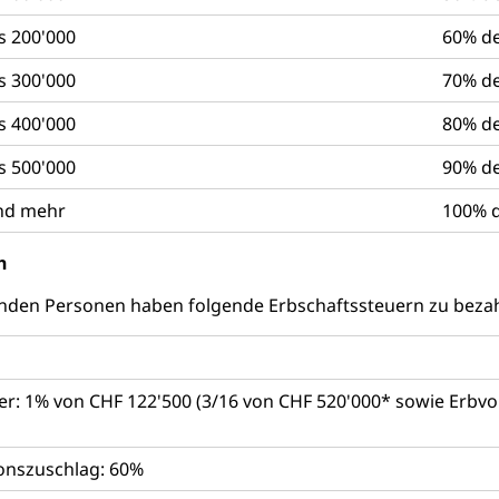
ool
Richtplanung Kanton Luzern (ARE)
Raum und Wirts
s 200'000
60% de
s 300'000
70% de
s 400'000
80% de
s 500'000
90% de
und mehr
100% d
h
enden Personen haben folgende Erbschaftssteuern zu bezah
ter: 1% von CHF 122'500 (3/16 von CHF 520'000* sowie Erbv
onszuschlag: 60%