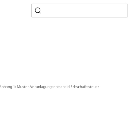
, Zivilstandsamt, Erben, Erbenliste
tverweigerer, Dienstverweigerer, Militärdienstverweigerung,
n)
Anhang 1: Muster-Veranlagungsentscheid Erbschaftssteuer
hnische Betriebe, Alarmierung, Sirenentest