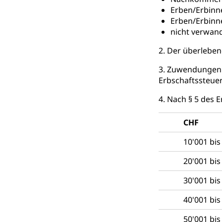
Erben/Erbinn
Giftabfälle, Giftm
Erben/Erbinn
nicht verwan
Sonderabfäll
Eigentum
2. Der überleben
Liegenschaft, I
3. Zuwendungen z
ÖREB-Katast
Energie
Erbschaftssteuer
Strom, Energiev
4. Nach § 5 des 
fossile Energie,
Energiefachs
Grundbuch
CHF
Grundbucheintr
10'001 bis
Grundbuch
Luft und Klim
20'001 bis
Luftreinhaltung
30'001 bis
Atmosphäre, 
Raumplanung
40'001 bis
Raumplan, Nutz
50'001 bis