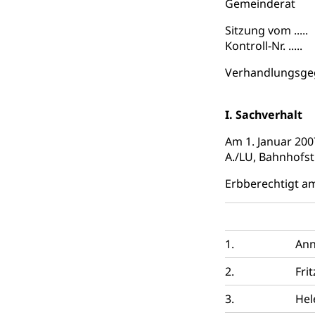
Gemeinderat
Wasserverso
Waffen
Sitzung vom .....
Kontroll-Nr. .....
Waffenerwerbssc
Verhandlungsgeg
Waffen, Spre
Zivildienst
Militärdienst
I. Sachverhalt
Bundesamt fü
Zivilschutz
Am 1. Januar 200
A./LU, Bahnhofst
Schutzdienstpfl
Erbberechtigt a
Zivilschutz
Staat und Recht
1.
Ann
Gleichstellun
2.
Fri
Diskriminierung
3.
Hel
Gleichstellu
Zivilverfahren