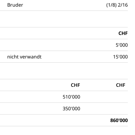
Bruder
(1/8) 2/16
CHF
Konkursämter
5'000
sche Parteien, Grundfreiheiten, Pluralismus
nicht verwandt
15'000
 Vermögenssteuer, Verrechnungssteuer, Quellensteuer,
, Kirchensteuer, Gewerbesteuer, Vergnügungssteuer,
CHF
CHF
- und Kapitalsteuer
510'000
350'000
ion
860'000
ehrsamt
Beschwerdestelle Spitäler