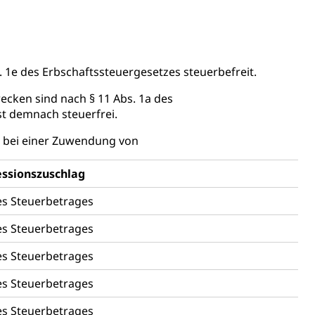
. 1e des Erbschaftssteuergesetzes steuerbefreit.
cken sind nach § 11 Abs. 1a des
st demnach steuerfrei.
Energiequelle, Windenergie, Wasserkraft, Sonnenenergie,
g bei einer Zuwendung von
essionszuschlag
s Steuerbetrages
s Steuerbetrages
fekt
s Steuerbetrages
s Steuerbetrages
s Steuerbetrages