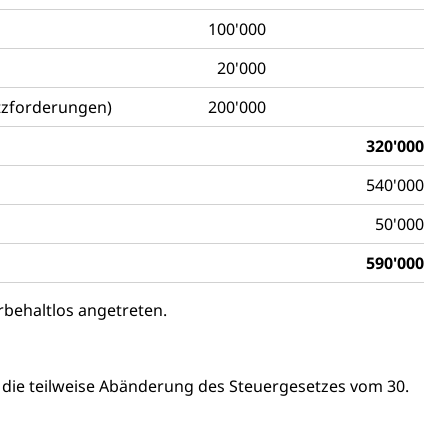
100'000
ierung
20'000
rauszug, Kriminalität
atzforderungen)
200'000
PD)
320'000
schutz
540'000
tzbehörden im Kanton Luzern
50'000
590'000
behaltlos angetreten.
d die teilweise Abänderung des Steuergesetzes vom 30.
schutz (GEO-Portal rawi)
Boden