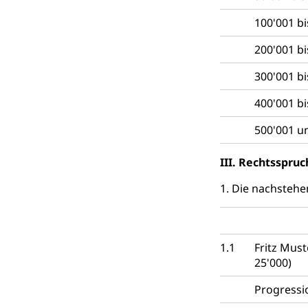
Raumdatenp
100'001 bi
200'001 bi
300'001 bi
400'001 bi
500'001 
III. Rechtsspruc
1. Die nachsteh
1.1
Fritz Mus
25'000)
Progressi