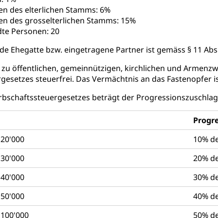
en des elterlichen Stamms: 6%
üll, Schadstoffe, Giftstoffe, Störfall
en des grosselterlichen Stamms: 15%
dte Personen: 20
e und Gifte (Umweltberatung Luzern)
de Ehegatte bzw. eingetragene Partner ist gemäss § 11 Abs
mmobilie, Grundstück
u öffentlichen, gemeinnützigen, kirchlichen und Armenzwe
er
Grundeigentümerabfrage
gesetzes steuerfrei. Das Vermächtnis an das Fastenopfer i
ersorgung, Stromversorgung, Energieverbrauch, Stromverbrauch, 
Erbschaftssteuergesetzes beträgt der Progressionszuschla
 erneuerbare Energie, Biomasse
tellenkonferenz Zentralschweiz
Progr
ag, Grundbuchamt, Grundeigentum, Grundstück
 20'000
10% de
Grundbuchplan mit Eigentümerabfrage (Geoportal)
a
 30'000
20% de
, Luftverschmutzung, Klimaschutz, Klimaveränderung, Treibhausef
 40'000
30% de
Luft, Klima (Geoportal)
Klima
 50'000
40% de
ungsplan
 100'000
50% de