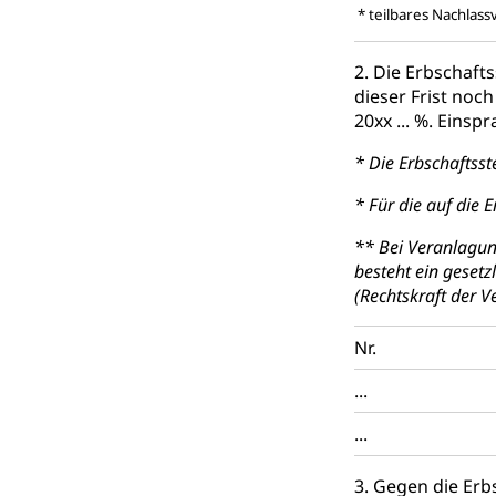
* teilbares Nachlas
2. Die Erbschaft
dieser Frist noc
20xx ... %. Ein
* Die Erbschaftss
* Für die auf die 
** Bei Veranlagun
besteht ein gesetz
(Rechtskraft der 
Nr.
...
...
3. Gegen die Erb