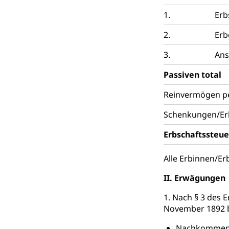
Schlichtungs
Diskriminierung
1.
Erb
Anlaufstelle 
Strafregister 
2.
Erb
Strafrecht, Stra
3.
Ans
Strafverfahr
Vormundschaf
Passiven total
Vormund, Amtsv
Reinvermögen p
Kindes- und
Schenkungen/Erb
Umwelt und Ba
Erbschaftssteu
Abfall
Alle Erbinnen/E
Abfallentsorgun
II. Erwägungen
Abfall und E
Boden, Natur 
1. Nach § 3 des 
Bodenschutz, La
November 1892 b
Natur (Diens
Chemie und Gi
Nachkommen