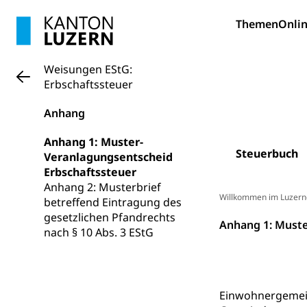
Hunde
Bestattung, Beer
Themen
Onlin
Ärztliche To
Weisungen EStG:
Sicherheit
Erbschaftssteuer
Armee
Anhang
Militär, Militärd
Anhang 1: Muster-
Wehrpflichtersa
Steuerbuch
Veranlagungsentscheid
Erbschaftssteuer
Militär
Sch
Bevölkerungs
Anhang 2: Musterbrief
Willkommen im Luzern
Katastrophenschu
betreffend Eintragung des
gesetzlichen Pfandrechts
Anhang 1: Muste
Kantonaler 
Polizei
nach § 10 Abs. 3 EStG
Ordnungskräfte,
Polizei
Versorgung
Einwohnergemei
Vorratshaltung, 