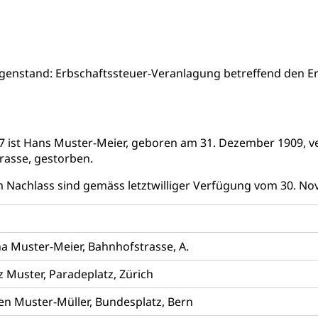
rgung
hein, Waffenschein, Waffenbüro, Waffentragen, Selbstverteidigu
enstand: Erbschaftssteuer-Veranlagung betreffend den Er
ngstoffe und Pyrotechnik
r Zivildienst ZIVI
Erwerbsausfallentschädigung (WAS L
7 ist Hans Muster-Meier, geboren am 31. Dezember 1909, ve
rasse, gestorben.
icht, Schutzraum, Schutzraumbaupflicht
m Nachlass sind gemäss letztwilliger Verfügung vom 30. N
a Muster-Meier, Bahnhofstrasse, A.
g von Frau und Mann
tz Muster, Paradeplatz, Zürich
, Gleichstellungsbüro, Mobbing
en Muster-Müller, Bundesplatz, Bern
ng aller Geschlechter und Lebensformen
Gleichstellung